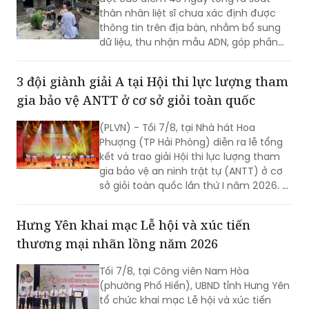
thân nhân liệt sĩ chưa xác định được
thông tin trên địa bàn, nhằm bổ sung
dữ liệu, thu nhận mẫu ADN, góp phần
xác định danh tính hài cốt liệt sĩ còn
thiếu thông tin.
3 đội giành giải A tại Hội thi lực lượng tham
gia bảo vệ ANTT ở cơ sở giỏi toàn quốc
(PLVN) - Tối 7/8, tại Nhà hát Hoa
Phượng (TP Hải Phòng) diễn ra lễ tổng
kết và trao giải Hội thi lực lượng tham
gia bảo vệ an ninh trật tự (ANTT) ở cơ
sở giỏi toàn quốc lần thứ I năm 2026. 3
đội đến từ Hà Nội, TP Hồ Chí Minh và Hải
Phòng giảnh giải cao nhất.
Hưng Yên khai mạc Lễ hội và xúc tiến
thương mại nhãn lồng năm 2026
Tối 7/8, tại Công viên Nam Hòa
(phường Phố Hiến), UBND tỉnh Hưng Yên
tổ chức khai mạc Lễ hội và xúc tiến