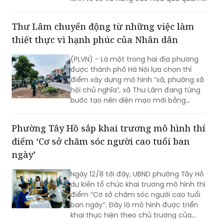
nhà nước về đất đai và đã đạt được
những kết quả rất đáng chú ý.
Thư Lâm chuyển động từ những việc làm
thiết thực vì hạnh phúc của Nhân dân
(PLVN) - Là một trong hai địa phương
được thành phố Hà Nội lựa chọn thí
điểm xây dựng mô hình “xã, phường xã
hội chủ nghĩa”, xã Thư Lâm đang từng
bước tạo nên diện mạo mới bằng
những việc làm cụ thể, thiết thực. Từ
những tuyến đường được chỉnh trang,
Phường Tây Hồ sắp khai trương mô hình thí
hàng cây, bồn hoa được chăm sóc đến
điểm ‘Cơ sở chăm sóc người cao tuổi ban
các ao hồ được cải tạo, làm sạch…, tất
cả đều thể hiện sự vào cuộc của cả hệ
ngày’
thống chính trị cùng sự đồng thuận
của Nhân dân với mục tiêu lấy người
Ngày 12/8 tới đây, UBND phường Tây Hồ
dân làm trung tâm, lấy chất lượng
dự kiến tổ chức khai trương mô hình thí
cuộc sống làm thước đo cho sự phát
điểm “Cơ sở chăm sóc người cao tuổi
triển.
ban ngày”. Đây là mô hình được triển
khai thực hiện theo chủ trương của