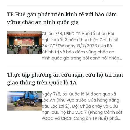
Thành phố Hà Nội về thí điểm mô hình
chăm sóc người cao tuổi ban ngày tại
TP Huế gắn phát triển kinh tế với bảo đảm
xã, phường.
vững chắc an ninh quốc gia
Chiều 7/8, UBND TP Huế tổ chức Hội
nghị sơ kết 3 năm thực hiện Chỉ thị số
24-CT/TW ngày 13/7/2023 của Bộ
Chính trị về bảo đảm vững chắc an
ninh quốc gia trong bối cảnh hội nhập
quốc tế toàn diện, sâu rộng.
Thực tập phương án cứu nạn, cứu hộ tai nạn
giao thông trên Quốc lộ 1A
Ngày 7/8, tại Quốc lộ 1A đoạn qua xã
Lộc An (khu vực trước Cửa hàng Xăng
dầu Lộc Lợi 2), Đội Chữa cháy và Cứu
nạn, cứu hộ khu vực 7 (Phòng Cảnh sát
PCCC và CNCH Công an TP Huế) phối
hợp UBND xã Lộc An tổ chức thực tập