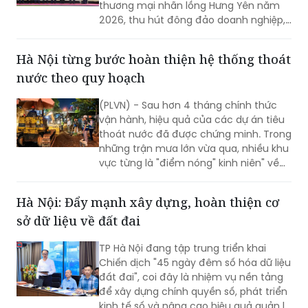
thương mại nhãn lồng Hưng Yên năm
2026, thu hút đông đảo doanh nghiệp,
hợp tác xã, nhà vườn và du khách
tham dự.
Hà Nội từng bước hoàn thiện hệ thống thoát
nước theo quy hoạch
(PLVN) - Sau hơn 4 tháng chính thức
vận hành, hiệu quả của các dự án tiêu
thoát nước đã được chứng minh. Trong
những trận mưa lớn vừa qua, nhiều khu
vực từng là "điểm nóng" kinh niên" về
úng ngập đã ghi nhận sự cải thiện đáng
kể.
Hà Nội: Đẩy mạnh xây dựng, hoàn thiện cơ
sở dữ liệu về đất đai
TP Hà Nội đang tập trung triển khai
Chiến dịch "45 ngày đêm số hóa dữ liệu
đất đai", coi đây là nhiệm vụ nền tảng
để xây dựng chính quyền số, phát triển
kinh tế số và nâng cao hiệu quả quản lý