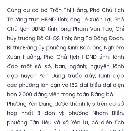
Cùng dự có bà Trần Thị Hằng, Phó Chủ tịch
Thường trực HĐND tỉnh; ông Lê Xuân Lợi, Phó
Chủ tịch UBND tỉnh; ông Phạm Văn Tạo, Chỉ
huy trưởng Bộ CHQS tỉnh; ông Tạ Đăng Đoan,
Bí thư Đảng ủy phường Kinh Bắc; ông Nghiêm
Xuân Hưởng, Phó Chủ tịch HĐND tỉnh; lãnh
đạo một số sở, ban, ngành; nguyên lãnh
đạo huyện Yên Dũng trước đây; lãnh đạo
các phường lân cận và 162 đại biểu đại diện
hơn 2.000 đảng viên trong toàn Đảng bộ.
Phường Yên Dũng được thành lập trên cơ sở
hợp nhất 3 đơn vị: phường Nham Biền,
phường Tân Liễu và xã Yên Lư, có diện tích