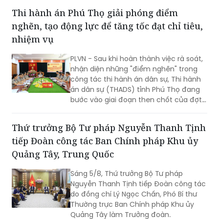
Thi hành án Phú Thọ giải phóng điểm
nghẽn, tạo động lực để tăng tốc đạt chỉ tiêu,
nhiệm vụ
PLVN - Sau khi hoàn thành việc rà soát,
nhận diện những "điểm nghẽn" trong
công tác thi hành án dân sự, Thi hành
án dân sự (THADS) tỉnh Phú Thọ đang
bước vào giai đoạn then chốt của đợt
cao điểm với trọng tâm giải phóng
điểm nghẽn, khơi thông tiến độ và tạo
Thứ trưởng Bộ Tư pháp Nguyễn Thanh Tịnh
động lực để tăng tốc hoàn thành các
tiếp Đoàn công tác Ban Chính pháp Khu ủy
chỉ tiêu, nhiệm vụ năm 2026.
Quảng Tây, Trung Quốc
Sáng 5/8, Thứ trưởng Bộ Tư pháp
Nguyễn Thanh Tịnh tiếp Đoàn công tác
do đồng chí Lý Ngọc Chấn, Phó Bí thư
Thường trực Ban Chính pháp Khu ủy
Quảng Tây làm Trưởng đoàn.