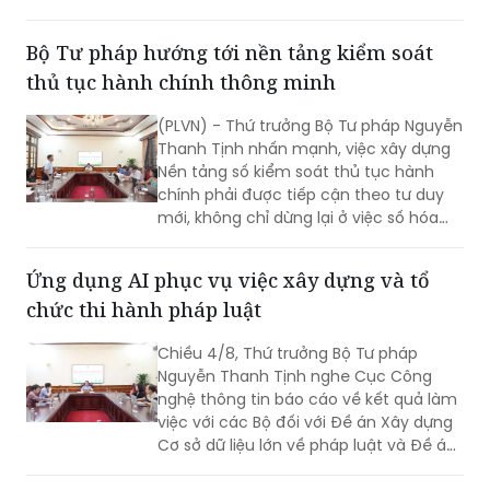
Bộ Tư pháp hướng tới nền tảng kiểm soát
thủ tục hành chính thông minh
(PLVN) - Thứ trưởng Bộ Tư pháp Nguyễn
Thanh Tịnh nhấn mạnh, việc xây dựng
Nền tảng số kiểm soát thủ tục hành
chính phải được tiếp cận theo tư duy
mới, không chỉ dừng lại ở việc số hóa
các quy trình, biểu mẫu hay thay thế
một số thao tác thủ công bằng công
Ứng dụng AI phục vụ việc xây dựng và tổ
nghệ, mà phải hướng tới xây dựng một
chức thi hành pháp luật
nền tảng thực sự thông minh, chủ
động, dựa trên dữ liệu và tạo ra giá trị
Chiều 4/8, Thứ trưởng Bộ Tư pháp
gia tăng cho công tác quản lý nhà
Nguyễn Thanh Tịnh nghe Cục Công
nước.
nghệ thông tin báo cáo về kết quả làm
việc với các Bộ đối với Đề án Xây dựng
Cơ sở dữ liệu lớn về pháp luật và Đề án
Ứng dụng trí tuệ nhân tạo trong xây