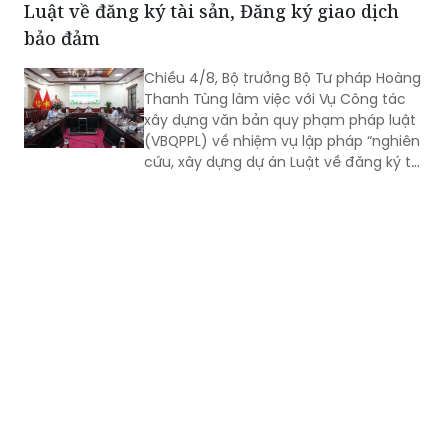
Luật về đăng ký tài sản, Đăng ký giao dịch
bảo đảm
Chiều 4/8, Bộ trưởng Bộ Tư pháp Hoàng
Thanh Tùng làm việc với Vụ Công tác
xây dựng văn bản quy phạm pháp luật
(VBQPPL) về nhiệm vụ lập pháp “nghiên
cứu, xây dựng dự án Luật về đăng ký tài
sản” và “rà soát, sửa đổi Luật Đăng ký
giao dịch bảo đảm”. Cùng dự có Thứ
trưởng Đặng Hoàng Oanh.