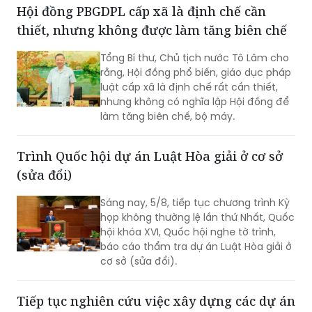
dựng và tổ chức thi hành pháp luật
Hội đồng PBGDPL cấp xã là định chế cần
trình Thủ tướng Chính phủ.
thiết, nhưng không được làm tăng biên chế
Tổng Bí thư, Chủ tịch nước Tô Lâm cho
rằng, Hội đồng phổ biến, giáo dục pháp
luật cấp xã là định chế rất cần thiết,
nhưng không có nghĩa lập Hội đồng để
làm tăng biên chế, bộ máy.
Trình Quốc hội dự án Luật Hòa giải ở cơ sở
(sửa đổi)
Sáng nay, 5/8, tiếp tục chương trình Kỳ
họp không thường lệ lần thứ Nhất, Quốc
hội khóa XVI, Quốc hội nghe tờ trình,
báo cáo thẩm tra dự án Luật Hòa giải ở
cơ sở (sửa đổi).
Tiếp tục nghiên cứu việc xây dựng các dự án