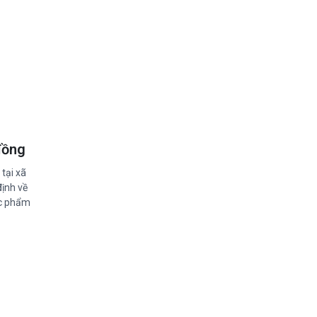
đồng
tại xã
định về
ực phẩm