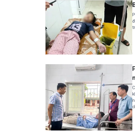
P
đ
t
C
k
n
c