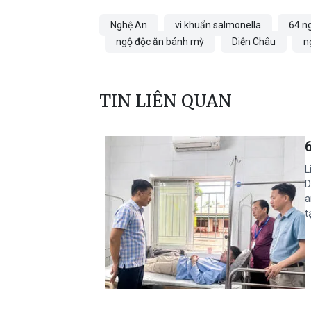
Nghệ An
vi khuẩn salmonella
64 n
ngộ độc ăn bánh mỳ
Diễn Châu
n
TIN LIÊN QUAN
L
D
a
t