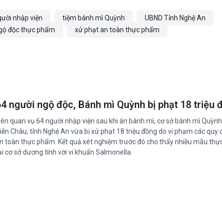
gười nhập viện
tiệm bánh mì Quỳnh
UBND Tỉnh Nghệ An
gộ độc thực phẩm
xử phạt an toàn thực phẩm
64 người ngộ độc, Bánh mì Quỳnh bị phạt 18 triệu 
iên quan vụ 64 người nhập viện sau khi ăn bánh mì, cơ sở bánh mì Quỳnh 
iễn Châu, tỉnh Nghệ An vừa bị xử phạt 18 triệu đồng do vi phạm các quy 
n toàn thực phẩm. Kết quả xét nghiệm trước đó cho thấy nhiều mẫu th
ại cơ sở dương tính với vi khuẩn Salmonella.