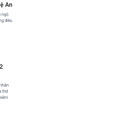
hệ An
i ngộ
ng điều
2
 nhân
 thịt
nhiễm