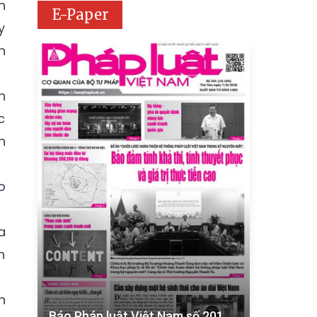
n
E-Paper
y
n
h
c
n
o
a
n
n
Báo Pháp luật Việt Nam số 201