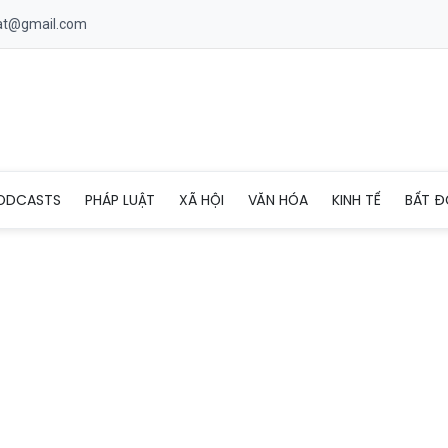
uat@gmail.com
g, đình chỉ hoạt động 3 tháng tiệm bánh mì khiến 64 người ngộ đ
ODCASTS
PHÁP LUẬT
XÃ HỘI
VĂN HÓA
KINH TẾ
BẤT Đ