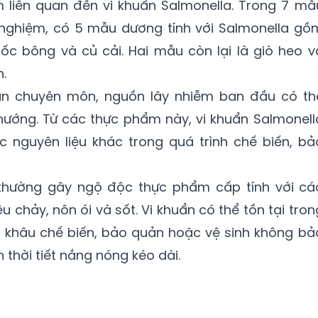
liên quan đến vi khuẩn Salmonella. Trong 7 mẫ
nghiệm, có 5 mẫu dương tính với Salmonella gồ
ruốc bông và củ cải. Hai mẫu còn lại là giò heo v
.
n chuyên môn, nguồn lây nhiễm ban đầu có th
 nướng. Từ các thực phẩm này, vi khuẩn Salmonell
 nguyên liệu khác trong quá trình chế biến, bả
n thường gây ngộ độc thực phẩm cấp tính với cá
u chảy, nôn ói và sốt. Vi khuẩn có thể tồn tại tron
 khâu chế biến, bảo quản hoặc vệ sinh không bả
 thời tiết nắng nóng kéo dài.