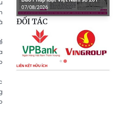
u
07/08/2026
m
ĐỐI TÁC
à
ể
a
o
LIÊN KẾT HỮU ÍCH
c
g
o