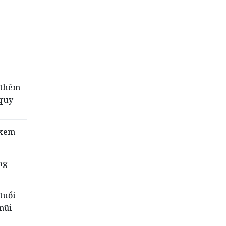
 thêm
quy
 xem
ng
tuổi
mũi