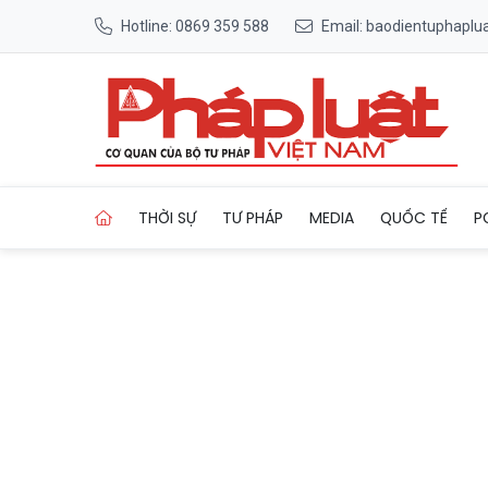
Hotline: 0869 359 588
Email: baodientuphapl
Trang chủ Phạt 80 triệu đồn
THỜI SỰ
TƯ PHÁP
MEDIA
QUỐC TẾ
P