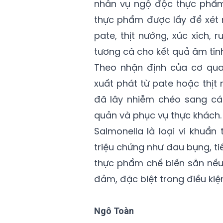
nhân vụ ngộ độc thực phẩm 
thực phẩm được lấy để xét 
pate, thịt nướng, xúc xích, 
tương cà cho kết quả âm tính
Theo nhận định của cơ qua
xuất phát từ pate hoặc thịt
đã lây nhiễm chéo sang các
quản và phục vụ thực khách.
Salmonella là loại vi khuẩ
triệu chứng như đau bụng, tiê
thực phẩm chế biến sẵn nếu
đảm, đặc biệt trong điều kiện
Ngô Toàn