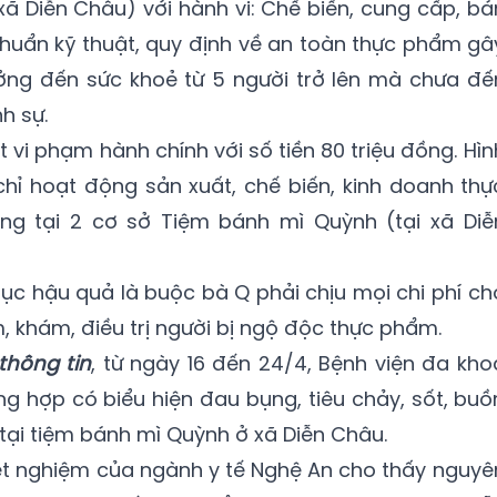
i xã Diễn Châu) với hành vi: Chế biến, cung cấp, bá
uẩn kỹ thuật, quy định về an toàn thực phẩm gâ
ng đến sức khoẻ từ 5 người trở lên mà chưa đế
h sự.
 vi phạm hành chính với số tiền 80 triệu đồng. Hìn
chỉ hoạt động sản xuất, chế biến, kinh doanh thự
ng tại 2 cơ sở Tiệm bánh mì Quỳnh (tại xã Diễ
ục hậu quả là buộc bà Q phải chịu mọi chi phí ch
, khám, điều trị người bị ngộ độc thực phẩm.
thông tin
, từ ngày 16 đến 24/4, Bệnh viện đa kho
ng hợp có biểu hiện đau bụng, tiêu chảy, sốt, buồ
tại tiệm bánh mì Quỳnh ở xã Diễn Châu.
 xét nghiệm của ngành y tế Nghệ An cho thấy nguyê