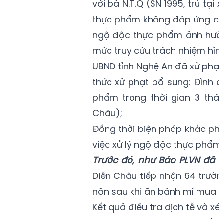
với bà N.T.Q (SN 1995, trú tạ
thực phẩm không đáp ứng ch
ngộ độc thực phẩm ảnh hưở
mức truy cứu trách nhiệm hìn
UBND tỉnh Nghệ An đã xử phạt
thức xử phạt bổ sung: Đình 
phẩm trong thời gian 3 thá
Châu);
Đồng thời biện pháp khắc ph
việc xử lý ngộ độc thực phẩm
Trước đó, như Báo PLVN đã 
Diễn Châu tiếp nhận 64 trườ
nôn sau khi ăn bánh mì mua 
Kết quả điều tra dịch tễ và