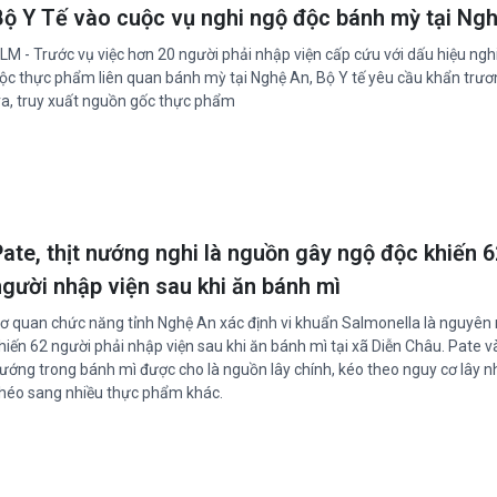
Bộ Y Tế vào cuộc vụ nghi ngộ độc bánh mỳ tại Ng
LM - Trước vụ việc hơn 20 người phải nhập viện cấp cứu với dấu hiệu ngh
ộc thực phẩm liên quan bánh mỳ tại Nghệ An, Bộ Y tế yêu cầu khẩn trươ
ra, truy xuất nguồn gốc thực phẩm
Pate, thịt nướng nghi là nguồn gây ngộ độc khiến 6
người nhập viện sau khi ăn bánh mì
ơ quan chức năng tỉnh Nghệ An xác định vi khuẩn Salmonella là nguyên
hiến 62 người phải nhập viện sau khi ăn bánh mì tại xã Diễn Châu. Pate và
ướng trong bánh mì được cho là nguồn lây chính, kéo theo nguy cơ lây 
héo sang nhiều thực phẩm khác.