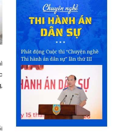
Phát động Cuộc thi “Chuyện nghề
Thi hành án dân sự” lần thứ III
ì
c
,
i