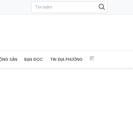
ộc ở Nghệ An
ỘNG SẢN
BẠN ĐỌC
TIN ĐỊA PHƯƠNG