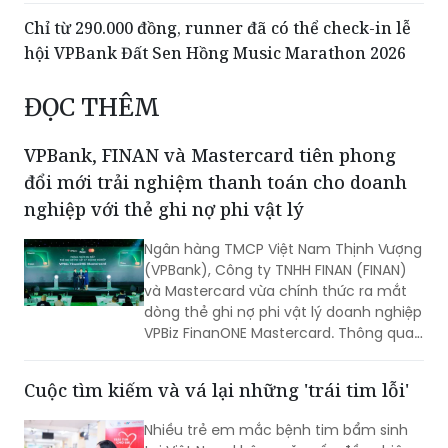
hội VPBank Đất Sen Hồng Music Marathon 2026
ĐỌC THÊM
VPBank, FINAN và Mastercard tiên phong
đổi mới trải nghiệm thanh toán cho doanh
nghiệp với thẻ ghi nợ phi vật lý
Ngân hàng TMCP Việt Nam Thịnh Vượng
(VPBank), Công ty TNHH FINAN (FINAN)
và Mastercard vừa chính thức ra mắt
dòng thẻ ghi nợ phi vật lý doanh nghiệp
VPBiz FinanONE Mastercard. Thông qua
giải pháp này, ba đơn vị hướng tới xây
dựng một hệ sinh thái quản trị chi tiêu
Cuộc tìm kiếm và vá lại những 'trái tim lỗi'
hiện đại, nơi doanh nghiệp có thể chủ
động kiểm soát ngân sách, tối ưu dòng
Nhiều trẻ em mắc bệnh tim bẩm sinh
tiền và nâng cao hiệu quả vận hành
tại Việt Nam không gặp vấn đề nghiêm
ngay từ những giao dịch hàng ngày.
trọng về sức khoẻ, cho đến một ngày
bác sĩ tìm ra bệnh. Nhận diện sớm là