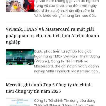
"chìa khóa vàng", nhưng làm sao để
chiếc chìa khóa ấy đến tay những gia
đình nghèo ở vùng nông thôn, xa xôi,
VPBank, FINAN và Mastercard ra mắt giải
nơi điều kiện y tế còn thiếu thốn?
pháp quản trị chi tiêu tích hợp AI cho doanh
nghiệp
Được phát triển từ sự hợp tác giữa
Ngân hàng TMCP Việt Nam Thịnh Vượng
(VPBank), Công ty TNHH FINAN và
Mastercard, thẻ ghi nợ phi vật lý doanh
nghiệp VPBiz FinanONE Mastercard tích
hợp AI không chỉ là một phương thức
thanh toán mà còn là giải pháp giúp
Mcredit ghi danh Top 5 Công ty tài chính
doanh nghiệp rút ngắn quy trình phê
tiêu dùng uy tín năm 2026
duyệt chi tiêu, trao quyền chủ động
cho nhân viên nhưng vẫn kiểm soát
Công ty Tài chính Tín dụng tiêu dùng
chặt chẽ ngân sách và dòng tiền theo
TNHH MB Shinsei (Mcredit) vừa được
thời gian thực.
vinh danh Top 5 Công ty tài chính tiêu
dùng uy tín năm 2026 do Vietnam