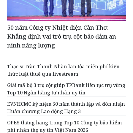
50 năm Công ty Nhiệt điện Cần Thơ:
Khẳng định vai trò trụ cột bảo đảm an
ninh năng lượng
Thạc sĩ Trần Thanh Nhàn lan tỏa miễn phí kiến
thức luật thuế qua livestream
Giải mã bộ 3 trụ cột giúp TPBank liên tục trụ vững
Top 10 Ngân hàng tư nhân uy tín
EVNHCMC kỷ niệm 50 năm thành lập và đón nhận
Huân chương Lao động Hạng 3
OPES thăng hạng trong Top 10 Công ty bảo hiểm
phi nhân thọ uy tín Việt Nam 2026
Chỉ từ 290.000 đồng, runner đã có thể check-in lễ