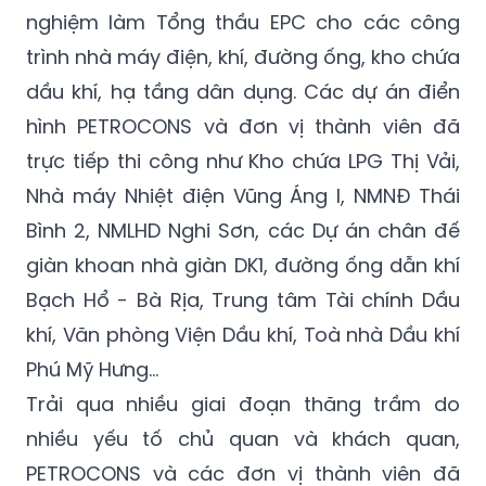
trình nhà máy điện, khí, đường ống, kho chứa
dầu khí, hạ tầng dân dụng. Các dự án điển
hình PETROCONS và đơn vị thành viên đã
trực tiếp thi công như Kho chứa LPG Thị Vải,
Nhà máy Nhiệt điện Vũng Áng I, NMNĐ Thái
Bình 2, NMLHD Nghi Sơn, các Dự án chân đế
giàn khoan nhà giàn DK1, đường ống dẫn khí
Bạch Hổ - Bà Rịa, Trung tâm Tài chính Dầu
khí, Văn phòng Viện Dầu khí, Toà nhà Dầu khí
Phú Mỹ Hưng...
Trải qua nhiều giai đoạn thăng trầm do
nhiều yếu tố chủ quan và khách quan,
PETROCONS và các đơn vị thành viên đã
từng có giai đoạn không thể tự tham gia