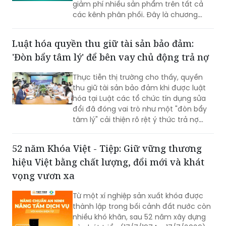
của BIC ở trong cùng thời điểm.
Luật hóa quyền thu giữ tài sản bảo đảm:
'Đòn bẩy tâm lý' để bên vay chủ động trả nợ
Thực tiễn thị trường cho thấy, quyền
thu giữ tài sản bảo đảm khi được luật
hóa tại Luật các tổ chức tín dụng sửa
đổi đã đóng vai trò như một "đòn bẩy
tâm lý" cải thiện rõ rệt ý thức trả nợ
của bên vay.
52 năm Khóa Việt - Tiệp: Giữ vững thương
hiệu Việt bằng chất lượng, đổi mới và khát
vọng vươn xa
Từ một xí nghiệp sản xuất khóa được
thành lập trong bối cảnh đất nước còn
nhiều khó khăn, sau 52 năm xây dựng
và phát triển (17/7/1974 - 17/7/2026),
Công ty Cổ phần Khóa Việt - Tiệp đã
trở thành một trong những doanh