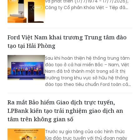
nghiệp cơ khí tiêu biểu của Việt Nam.
Hành trình hơn nửa thế kỷ ấy không chỉ
là câu chuyện tăng trưởng của một
Ford Việt Nam khai trương Trung tâm đào
thương hiệu “quốc dân”, mà còn phản
tạo tại Hải Phòng
ánh sự bền bỉ của doanh nghiệp Việt
trong quá trình đổi mới, hội nhập và
Sau khi hoàn thiện hệ thống trung tâm
không ngừng nâng cao năng lực cạnh
đào tạo ở cả hai miền Bắc – Nam, Việt
tranh.
Nam đã trở thành một trong số ít thị
trường trong khu vực sở hữu hệ thống
đào tạo theo tiêu chuẩn Ford toàn cầu,
cùng với Thái Lan, Nam Phi, Úc và
Philippin.
Ra mắt Bảo hiểm Giao dịch trực tuyến,
LPBank kiến tạo trải nghiệm giao dịch an
tâm trên không gian số
Trước sự gia tăng của các hình thức
lừa đảo trực tuyến với thủ đoạn ngày
càng tinh vi, từ ngày 6/8, LPBank chính
thức triển khai Bảo hiểm Giao dịch trực