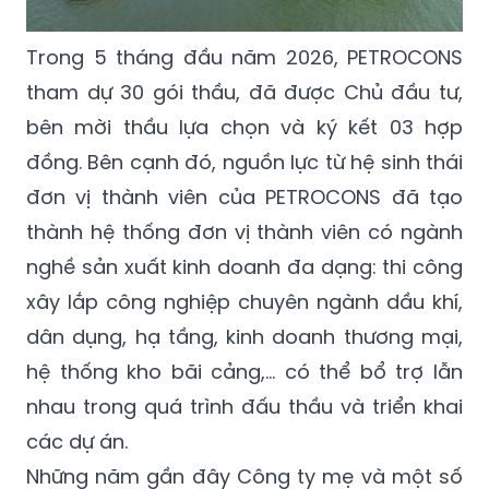
Trong 5 tháng đầu năm 2026, PETROCONS
tham dự 30 gói thầu, đã được Chủ đầu tư,
bên mời thầu lựa chọn và ký kết 03 hợp
đồng. Bên cạnh đó, nguồn lực từ hệ sinh thái
đơn vị thành viên của PETROCONS đã tạo
thành hệ thống đơn vị thành viên có ngành
nghề sản xuất kinh doanh đa dạng: thi công
xây lắp công nghiệp chuyên ngành dầu khí,
dân dụng, hạ tầng, kinh doanh thương mại,
hệ thống kho bãi cảng,… có thể bổ trợ lẫn
nhau trong quá trình đấu thầu và triển khai
các dự án.
Những năm gần đây Công ty mẹ và một số
đơn vị thành viên như PVC-MS, DOBC, PVC-