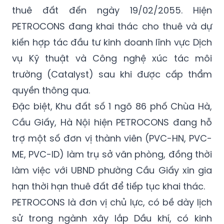
PETROCONS đang khai thác cho thuê và dự
kiến hợp tác đầu tư kinh doanh lĩnh vực Dịch
vụ Kỹ thuật và Công nghệ xúc tác môi
trường (Catalyst) sau khi được cấp thẩm
quyền thông qua.
Đặc biệt, Khu đất số 1 ngõ 86 phố Chùa Hà,
Cầu Giấy, Hà Nội hiện PETROCONS đang hỗ
trợ một số đơn vị thành viên (PVC-HN, PVC-
ME, PVC-ID) làm trụ sở văn phòng, đồng thời
làm việc với UBND phường Cầu Giấy xin gia
hạn thời hạn thuê đất để tiếp tục khai thác.
PETROCONS là đơn vị chủ lực, có bề dày lịch
sử trong ngành xây lắp Dầu khí, có kinh
nghiệm làm Tổng thầu EPC cho các công