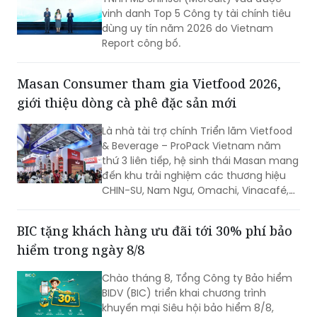
Report công bố.
Masan Consumer tham gia Vietfood 2026,
giới thiệu dòng cà phê đặc sản mới
Là nhà tài trợ chính Triển lãm Vietfood
& Beverage – ProPack Vietnam năm
thứ 3 liên tiếp, hệ sinh thái Masan mang
đến khu trải nghiệm các thương hiệu
CHIN-SU, Nam Ngư, Omachi, Vinacafé,
Phở Story, WinEco, trong đó dòng cà
phê Vinacafé Fine Robusta lần đầu xuất
BIC tặng khách hàng ưu đãi tới 30% phí bảo
hiện tại triển lãm. Sự kiện diễn ra từ
hiểm trong ngày 8/8
ngày 6-8/8/2026, tại Trung tâm Hội
chợ & Triển lãm Sài Gòn (SECC).
Chào tháng 8, Tổng Công ty Bảo hiểm
BIDV (BIC) triển khai chương trình
khuyến mại Siêu hội bảo hiểm 8/8,
giảm phí nhiều sản phẩm trên tất cả
các kênh phân phối. Đây là chương
trình ưu đãi có mức giảm phí tốt nhất