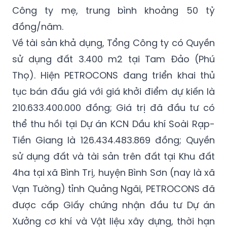
đồng/năm.
Về tài sản khả dụng, Tổng Công ty có Quyền
sử dụng đất 3.400 m2 tại Tam Đảo (Phú
Thọ). Hiện PETROCONS đang triển khai thủ
tục bán đấu giá với giá khởi điểm dự kiến là
210.633.400.000 đồng; Giá trị đã đầu tư có
thể thu hồi tại Dự án KCN Dầu khí Soài Rạp-
Tiền Giang là 126.434.483.869 đồng; Quyền
sử dụng đất và tài sản trên đất tại Khu đất
4ha tại xã Bình Trị, huyện Bình Sơn (nay là xã
Vạn Tường) tỉnh Quảng Ngãi, PETROCONS đã
được cấp Giấy chứng nhận đầu tư Dự án
Xưởng cơ khí và Vật liệu xây dựng, thời hạn
thuê đất đến ngày 19/02/2055. Hiện