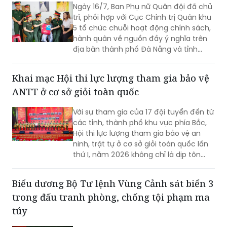
Ngày 16/7, Ban Phụ nữ Quân đội đã chủ
trì, phối hợp với Cục Chính trị Quân khu
5 tổ chức chuỗi hoạt động chính sách,
hành quân về nguồn đầy ý nghĩa trên
địa bàn thành phố Đà Nẵng và tỉnh
Quảng Ngãi
Khai mạc Hội thi lực lượng tham gia bảo vệ
ANTT ở cơ sở giỏi toàn quốc
Với sự tham gia của 17 đội tuyển đến từ
các tỉnh, thành phố khu vực phía Bắc,
Hội thi lực lượng tham gia bảo vệ an
ninh, trật tự ở cơ sở giỏi toàn quốc lần
thứ I, năm 2026 không chỉ là dịp tôn
vinh những mô hình hiệu quả mà còn
góp phần nâng cao kỹ năng, nghiệp vụ
Biểu dương Bộ Tư lệnh Vùng Cảnh sát biển 3
cho lực lượng giữ gìn bình yên từ cơ sở.
trong đấu tranh phòng, chống tội phạm ma
túy