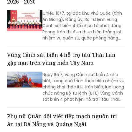
2026 - 2030
Chiều 16/7, tại đặc khu Phú Quốc (tỉnh
An Giang), Đảng ủy, Bộ Tư lệnh Vùng
Cảnh sát biển 4 tổ chức Lễ phát động
Phong trào thi đua thực hiện thắng lợi
nhiệm vụ quân sự, quốc phòng hằng
năm và giai đoạn 2026 – 2030. Thiếu
tướng Nguyễn Văn Dũng - Bí thư Đảng
Vùng Cảnh sát biển 4 hỗ trợ tàu Thái Lan
ủy, Chính ủy, Chủ tịch Hội đồng Thi đua
gặp nạn trên vùng biển Tây Nam
- Khen thưởng Bộ Tư lệnh Vùng Cảnh
sát biển 4 chủ trì buổi Lễ.
Ngày 16/7, Vùng Cảnh sát biển 4 cho
biết, trong quá trình thực hiện nhiệm vụ
chống khai thác IUU trên biển, lực lượng
chức năng Bộ Tư lệnh (BTL) Vùng Cảnh
sát biển 4 phát hiện, hỗ trợ 1 tàu Thái
Lan bị hỏng máy, trôi dạt trên vùng biển
Tây Nam.
Phụ nữ Quân đội viết tiếp mạch nguồn tri
ân tại Đà Nẵng và Quảng Ngãi