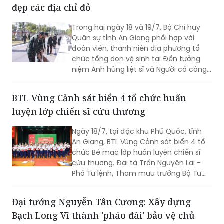
đẹp các địa chỉ đỏ
Trong hai ngày 18 và 19/7, Bộ Chỉ huy
Quân sự tỉnh An Giang phối hợp với
đoàn viên, thanh niên địa phương tổ
chức tổng dọn vệ sinh tại Đền tưởng
niệm Anh hùng liệt sĩ và Người có công
tỉnh cùng Khu lưu niệm Lực lượng vũ
trang tỉnh.
BTL Vùng Cảnh sát biển 4 tổ chức huấn
luyện lớp chiến sĩ cứu thương
Ngày 18/7, tại đặc khu Phú Quốc, tỉnh
An Giang, BTL Vùng Cảnh sát biển 4 tổ
chức Bế mạc lớp huấn luyện chiến sĩ
cứu thương. Đại tá Trần Nguyên Lai -
Phó Tư lệnh, Tham mưu trưởng Bộ Tư
lệnh Vùng Cảnh sát biển 4, Trưởng ban
tổ chức lớp huấn luyện chủ trì bế mạc.
Đại tướng Nguyễn Tân Cương: Xây dựng
Bạch Long Vĩ thành 'pháo đài' bảo vệ chủ