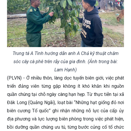
Trung tá A Tình hướng dẫn anh A Chả kỹ thuật chăm
sóc cây cà phê trên rẫy của gia đình. (Ảnh trong bài:
Lam Hạnh)
(PLVN) - Ở nhiều thôn, làng dọc tuyến biên giới, việc phát
triển đảng viên từng gặp không ít khó khăn khi nguồn
quần chúng tại chỗ ngày càng hạn hẹp. Từ thực tiễn tại xã
Đăk Long (Quảng Ngãi), loạt bài “Những hạt giống đỏ nơi
biên cương Tổ quốc” ghi nhận những nỗ lực của cấp ủy
địa phương và lực lượng biên phòng trong việc phát hiện,
bồi dưỡng quần chúng ưu tú, từng bước củng cố tổ chức