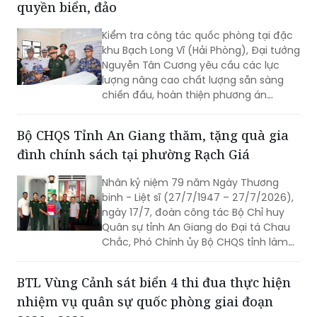
quyền biển, đảo
Kiểm tra công tác quốc phòng tại đặc
khu Bạch Long Vĩ (Hải Phòng), Đại tướng
Nguyễn Tân Cương yêu cầu các lực
lượng nâng cao chất lượng sẵn sàng
chiến đấu, hoàn thiện phương án
phòng thủ, chủ động xử lý mọi tình
huống, đồng thời gắn phát triển kinh tế
Bộ CHQS Tỉnh An Giang thăm, tặng quà gia
biển với củng cố quốc phòng, an ninh.
đình chính sách tại phường Rạch Giá
Nhân kỷ niệm 79 năm Ngày Thương
binh - Liệt sĩ (27/7/1947 – 27/7/2026),
ngày 17/7, đoàn công tác Bộ Chỉ huy
Quân sự tỉnh An Giang do Đại tá Chau
Chắc, Phó Chính ủy Bộ CHQS tỉnh làm
trưởng đoàn đã đến thăm, trao 4 phần
quà của Quân ủy Trung ương, Bộ Quốc
BTL Vùng Cảnh sát biển 4 thi đua thực hiện
phòng tặng các gia đình chính sách,
nhiệm vụ quân sự quốc phòng giai đoạn
người có công với cách mạng trên địa
bàn phường Rạch Giá, An Giang.