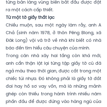
từng bản làng vùng biên bắt đầu được đặt
ra một cách cấp thiết.
Từ một tờ giấy thất lạc
Chiều muộn, sau một ngày làm rẫy, anh A
Chả (sinh năm 1978, ở thôn Pêng Blong, xã
Đăk Long) vội vã trở về nhà khi biết có nhà
báo đến tìm hiểu câu chuyện của mình.
Trong căn nhà xây hai tầng còn khá mới,
anh cẩn thận lật lại từng tập giấy tờ cũ đã
ngả màu theo thời gian, được cất trong một
chiếc túi nhựa. Đó không phải là giấy tờ đất
đai hay hồ sơ vay vốn, mà là những mảnh
ghép còn thiếu trong hành trình nhiều năm
phấn đấu để được đứng vào hàng ngũ của