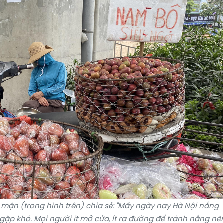
, mận (trong hình trên) chia sẻ: "Mấy ngày nay Hà Nội nắng
ặp khó. Mọi người ít mở cửa, ít ra đường để tránh nắng nê