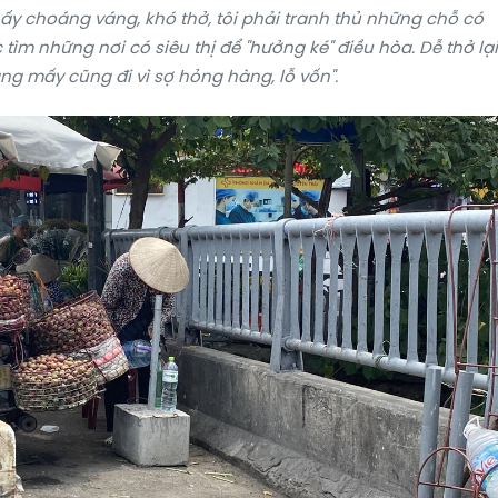
hấy choáng váng, khó thở, tôi phải tranh thủ những chỗ có
ìm những nơi có siêu thị để "hưởng ké" điều hòa. Dễ thở lại
ắng mấy cũng đi vì sợ hỏng hàng, lỗ vốn".