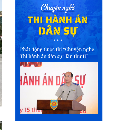
Phát động Cuộc thi “Chuyện nghề
Thi hành án dân sự” lần thứ III