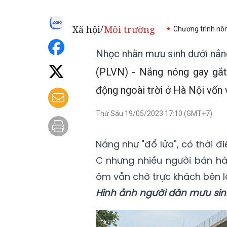
Xã hội
Môi trường
/
Chương trình nô
Nhọc nhằn mưu sinh dưới nắn
(PLVN) - Nắng nóng gay gắt
động ngoài trời ở Hà Nội vốn 
Thứ Sáu 19/05/2023 17:10 (GMT+7)
Nắng như "đổ lửa", có thời đi
C nhưng nhiều người bán hàn
ôm vẫn chờ trực khách bên l
Hình ảnh người dân mưu sinh