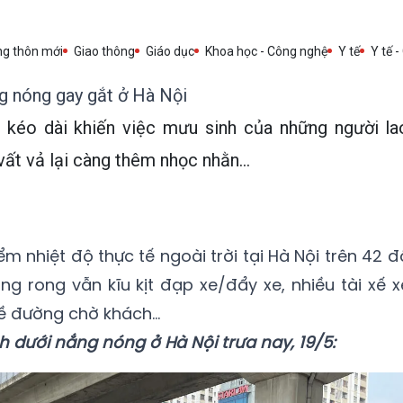
ng thôn mới
Giao thông
Giáo dục
Khoa học - Công nghệ
Y tế
Y tế -
g nóng gay gắt ở Hà Nội
 kéo dài khiến việc mưu sinh của những người la
vất vả lại càng thêm nhọc nhằn...
ểm nhiệt độ thực tế ngoài trời tại Hà Nội trên 42 đ
g rong vẫn kĩu kịt đạp xe/đẩy xe, nhiều tài xế x
ề đường chờ khách...
 dưới nắng nóng ở Hà Nội trưa nay, 19/5: