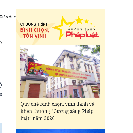
 Giáo dục
o
ộ
e
Quy chế bình chọn, vinh danh và
khen thưởng “Gương sáng Pháp
luật” năm 2026