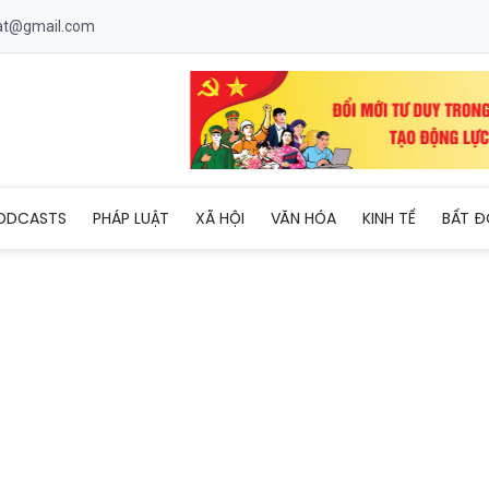
uat@gmail.com
nh dưới nắng nóng gay gắt ở Hà Nội
ODCASTS
PHÁP LUẬT
XÃ HỘI
VĂN HÓA
KINH TẾ
BẤT Đ