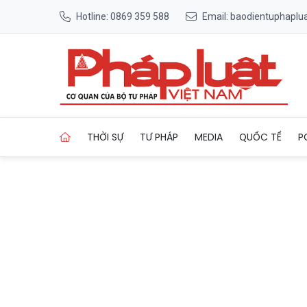
Hotline: 0869 359 588
Email: baodientuphapl
Trang chủ Nhọc nhằn mưu si
THỜI SỰ
TƯ PHÁP
MEDIA
QUỐC TẾ
P