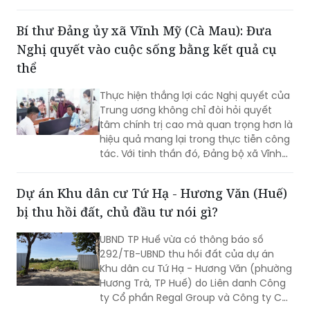
khối lượng thi công lớn, một số công
trình cơ bản hoàn thành, song công tác
Bí thư Đảng ủy xã Vĩnh Mỹ (Cà Mau): Đưa
giải phóng mặt bằng vẫn là "nút thắt"
Nghị quyết vào cuộc sống bằng kết quả cụ
cần sớm tháo gỡ để bảo đảm tiến độ
chung.
thể
Thực hiện thắng lợi các Nghị quyết của
Trung ương không chỉ đòi hỏi quyết
tâm chính trị cao mà quan trọng hơn là
hiệu quả mang lại trong thực tiễn công
tác. Với tinh thần đó, Đảng bộ xã Vĩnh
Mỹ xác định lấy chất lượng thực thi làm
thước đo năng lực lãnh đạo, xây dựng
Dự án Khu dân cư Tứ Hạ - Hương Văn (Huế)
đội ngũ cán bộ đủ phẩm chất, năng
bị thu hồi đất, chủ đầu tư nói gì?
lực, trách nhiệm, đưa các chủ trương
của Đảng đi vào cuộc sống. Từ đó tạo
UBND TP Huế vừa có thông báo số
chuyển biến rõ nét trong phát triển kinh
292/TB-UBND thu hồi đất của dự án
tế - xã hội và nâng cao đời sống Nhân
Khu dân cư Tứ Hạ - Hương Văn (phường
dân.
Hương Trà, TP Huế) do Liên danh Công
ty Cổ phần Regal Group và Công ty Cổ