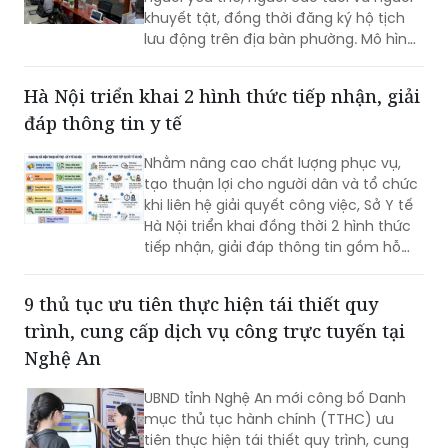
khuyết tật, đồng thời đăng ký hộ tịch
lưu động trên địa bàn phường. Mô hình
giúp giảm trở ngại đi lại và bảo đảm
quyền lợi pháp lý cho người dân.
Hà Nội triển khai 2 hình thức tiếp nhận, giải
đáp thông tin y tế
Nhằm nâng cao chất lượng phục vụ,
tạo thuận lợi cho người dân và tổ chức
khi liên hệ giải quyết công việc, Sở Y tế
Hà Nội triển khai đồng thời 2 hình thức
tiếp nhận, giải đáp thông tin gồm hỗ
trợ qua các số điện thoại công khai và
tiếp đón trực tiếp tại trụ sở.
9 thủ tục ưu tiên thực hiện tái thiết quy
trình, cung cấp dịch vụ công trực tuyến tại
Nghệ An
UBND tỉnh Nghệ An mới công bố Danh
mục thủ tục hành chính (TTHC) ưu
tiên thực hiện tái thiết quy trình, cung