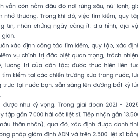
 vẫn còn nằm đâu đó nơi rừng sâu, núi lạnh, gi
n nhớ thương. Trong khi đó, việc tìm kiếm, quy tậ
 tin, nhân chứng ngày càng ít; địa hình, địa vậ
 gian.
ôn xác định công tác tìm kiếm, quy tập, xác địn
nhiệm vụ chính trị đặc biệt quan trọng, trách nhiệ
ý, lương tri của dân tộc; được thực hiện liên tục
 tìm kiếm tại các chiến trường xưa trong nước, lự
trực tại nước bạn, sẵn sàng lên đường bất kỳ lú
.
a được như kỳ vọng. Trong giai đoạn 2021 - 2025
tập gần 7.000 hài cốt liệt sĩ. Tiếp nhận gần 13.50
ẫu thân nhân), qua đó, xác định được danh tín
ương pháp giám định ADN và trên 2.500 liệt sĩ bằn