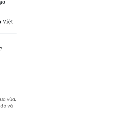
bạo
 Việt
?
ưa vừa,
 đá và