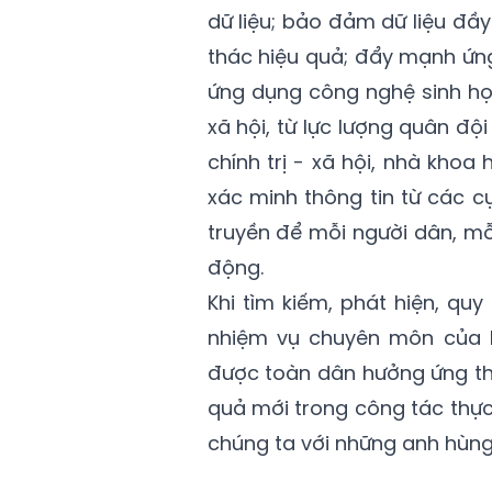
dữ liệu; bảo đảm dữ liệu đầy 
thác hiệu quả; đẩy mạnh ứng
ứng dụng công nghệ sinh họ
xã hội, từ lực lượng quân độ
chính trị - xã hội, nhà khoa 
xác minh thông tin từ các c
truyền để mỗi người dân, mỗ
động.
Khi tìm kiếm, phát hiện, quy 
nhiệm vụ chuyên môn của l
được toàn dân hưởng ứng thự
quả mới trong công tác thực
chúng ta với những anh hùng 