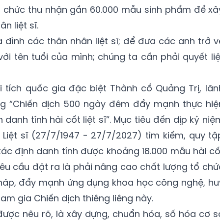
 chức thu nhận gần 60.000 mẫu sinh phẩm để xâ
 liệt sĩ.
 đình các thân nhân liệt sĩ; để đưa các anh trở v
với tên tuổi của mình; chúng ta cần phải quyết liệ
i tích quốc gia đặc biệt Thành cổ Quảng Trị, lãn
g “Chiến dịch 500 ngày đêm đẩy mạnh thực hiệ
 danh tính hài cốt liệt sĩ”. Mục tiêu đến dịp kỷ niệ
iệt sĩ (27/7/1947 - 27/7/2027) tìm kiếm, quy tậ
à xác định danh tính được khoảng 18.000 mẫu hài cố
 yêu cầu đặt ra là phải nâng cao chất lượng tổ chứ
pháp, đẩy mạnh ứng dụng khoa học công nghệ, hu
am gia Chiến dịch thiêng liêng này.
được nêu rõ, là xây dựng, chuẩn hóa, số hóa cơ s