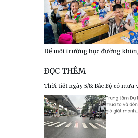
Để môi trường học đường không
ĐỌC THÊM
Thời tiết ngày 5/8: Bắc Bộ có mưa
Trung tâm Dự 
mưa to và dôn
gió giật mạnh..