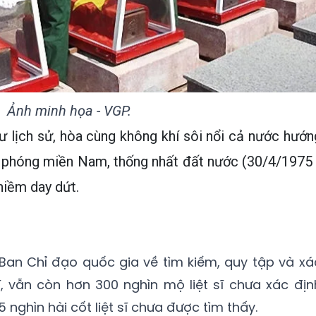
Ảnh minh họa - VGP.
 lịch sử, hòa cùng không khí sôi nổi cả nước hướn
i phóng miền Nam, thống nhất đất nước (30/4/1975 
niềm day dứt.
 Ban Chỉ đạo quốc gia về tìm kiếm, quy tập và xá
sĩ, vẫn còn hơn 300 nghìn mộ liệt sĩ chưa xác địn
nghìn hài cốt liệt sĩ chưa được tìm thấy.