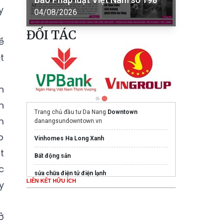
y
04/08/2026
ĐỐI TÁC
ề
t
h
n
Trang chủ đầu tư Da Nang
Downtown
m
danangsundowntown.vn
p
Vinhomes Ha Long Xanh
t
Bất động sản
c
sửa chữa điện tử điện lạnh
LIÊN KẾT HỮU ÍCH
y
Mua nước hoa chính hãng tại
Tprofumo.com
Ghế Massage PoongSan chính hãng
ở
poongsankorea.vn