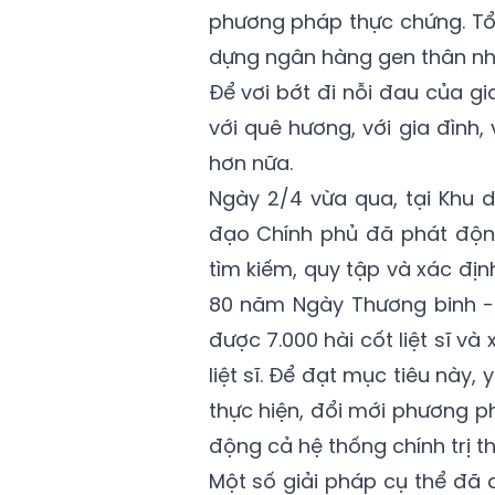
phương pháp thực chứng. Tổ
dựng ngân hàng gen thân nhân
Để
vơi bớt
đi nỗi đau của gia
với quê hương, với gia đình, 
hơn nữa.
Ngày 2/4 vừa qua, tại Khu d
đạo Chính phủ đã phát độn
tìm kiếm, quy tập và xác định
80 năm Ngày Thương binh - L
được 7.000 hài cốt liệt sĩ v
liệt sĩ. Để đạt mục tiêu này,
thực hiện, đổi mới phương 
động cả hệ thống chính trị th
Một số giải pháp cụ thể đã 