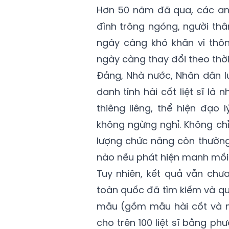
Hơn 50 năm đã qua, các anh
đình trông ngóng, người thâ
ngày càng khó khăn vì thông
ngày càng thay đổi theo thời
Đảng, Nhà nước, Nhân dân lu
danh tính hài cốt liệt sĩ là 
thiêng liêng, thể hiện đạo l
không ngừng nghỉ. Không chỉ
lượng chức năng còn thường 
nào nếu phát hiện manh mối
Tuy nhiên, kết quả vẫn chư
toàn quốc đã tìm kiếm và quy 
mẫu (gồm mẫu hài cốt và m
cho trên 100 liệt sĩ bằng ph