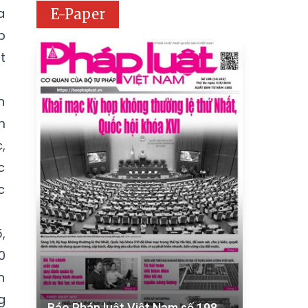
a
E-Paper
p
t
h
m
,
c
c
,
0
h
g
Báo Pháp luật Việt Nam số 198