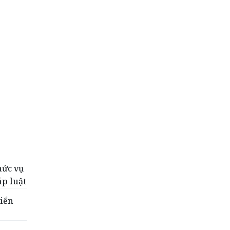
hức vụ
áp luật
Biển