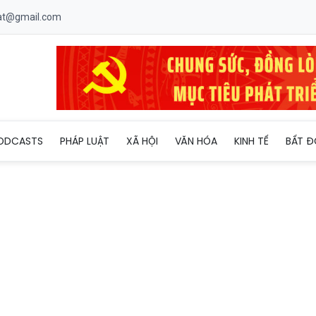
uat@gmail.com
iêng
ODCASTS
PHÁP LUẬT
XÃ HỘI
VĂN HÓA
KINH TẾ
BẤT Đ