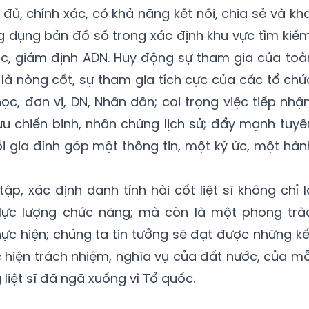
đủ, chính xác, có khả năng kết nối, chia sẻ và kha
 dụng bản đồ số trong xác định khu vực tìm kiếm
c, giám định ADN. Huy động sự tham gia của toà
i là nòng cốt, sự tham gia tích cực của các tổ chứ
học, đơn vị, DN, Nhân dân; coi trọng việc tiếp nhận
ựu chiến binh, nhân chứng lịch sử; đẩy mạnh tuyê
i gia đình góp một thông tin, một ký ức, một hàn
tập, xác định danh tính hài cốt liệt sĩ không chỉ l
ực lượng chức năng; mà còn là một phong trà
c hiện; chúng ta tin tưởng sẽ đạt được những kế
 hiện trách nhiệm, nghĩa vụ của đất nước, của mỗ
liệt sĩ đã ngã xuống vì Tổ quốc.