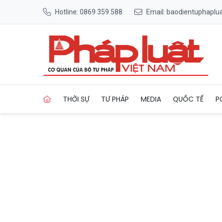
Hotline: 0869 359 588
Email: baodientuphapl
Trang chủ Nhiệm vụ thiêng l
THỜI SỰ
TƯ PHÁP
MEDIA
QUỐC TẾ
P