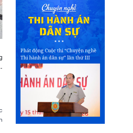
Phát động Cuộc thi “Chuyện nghề
g
Thi hành án dân sự” lần thứ III
-
c
h