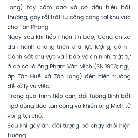
Bình (SN 1982, ngụ xã An Long, tỉnh Đồng
Tháp; hiện tạm trú tại ấp Tân Bình Hạ, xã Tân
Long) tay cầm dao và có dấu hiệu bất
thường, gây rối trật tự công cộng tại khu vực
chợ Tân Phong.
Ngay sau khi tiếp nhận tin báo, Công an xã
đã nhanh chóng triển khai lực lượng, gồm 1
Cảnh sát khu vực và 1 bảo vệ an ninh, trật tự
ở cơ sở là ông Phạm Văn Mịch (SN 1963; ngụ
ấp Tân Huề, xã Tân Long) đến hiện trường
để xử lý vụ việc.
Trong quá trình tiếp cận, đối tượng Bình bất
ngờ dùng dao tấn công và khiến ông Mịch tử
vong tại chỗ.