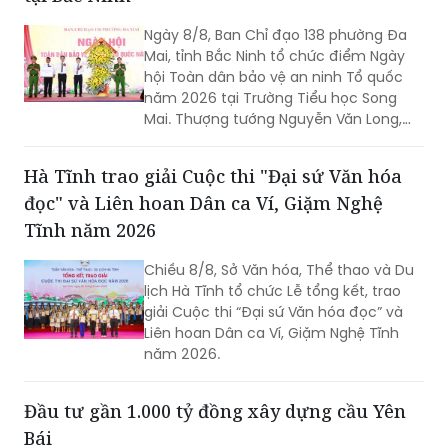
(CCHC) năm 2026, nhằm khắc phục
những nội dung còn chậm tiến độ,
Ngày hội Toàn dân bảo vệ an ninh Tổ quốc
nâng cao chất lượng thực hiện các tiêu
tại Bắc Ninh
chí, phấn đấu cải thiện Chỉ số CCHC
của tỉnh.
Ngày 8/8, Ban Chỉ đạo 138 phường Đa
Mai, tỉnh Bắc Ninh tổ chức điểm Ngày
hội Toàn dân bảo vệ an ninh Tổ quốc
năm 2026 tại Trường Tiểu học Song
Mai. Thượng tướng Nguyễn Văn Long,
Thứ trưởng Bộ Công an dự và phát biểu
chỉ đạo.
Hà Tĩnh trao giải Cuộc thi "Đại sứ Văn hóa
đọc" và Liên hoan Dân ca Ví, Giặm Nghệ
Tĩnh năm 2026
Chiều 8/8, Sở Văn hóa, Thể thao và Du
lịch Hà Tĩnh tổ chức Lễ tổng kết, trao
giải Cuộc thi “Đại sứ Văn hóa đọc” và
Liên hoan Dân ca Ví, Giặm Nghệ Tĩnh
năm 2026.