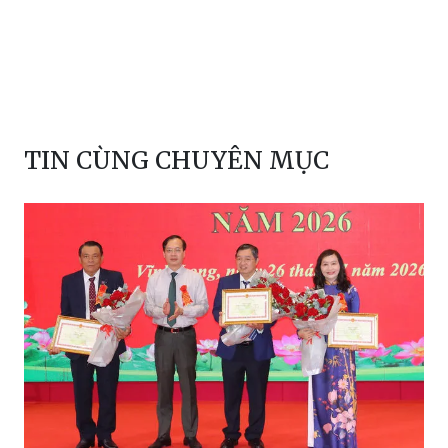
Vụ giết người
an ninh trật tự
chợ Tân Phong
Thái Văn Bình
Đồng Tháp
TIN CÙNG CHUYÊN MỤC