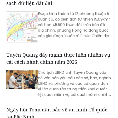
toán kỹ thuật.
Phường Hồng Hà tăng tốc chiến dịch làm
sạch dữ liệu đất đai
Được hình thành từ 12 phường thuộc 5
quận cũ, có diện tích tự nhiên 15,09km²
với hơn 45.500 thửa đất trên bản đồ
địa chính, phường Hồng Hà đang bước
vào giai đoạn “nước rút” của Chiến dịch
45 ngày hoàn thiện cơ sở dữ liệu quốc
gia về đất đai.
Tuyên Quang đẩy mạnh thực hiện nhiệm vụ
cải cách hành chính năm 2026
Chủ tịch UBND tỉnh Tuyên Quang vừa
có văn bản yêu cầu các sở, ban, ngành,
UBND xã, phường và các cơ quan, đơn
vị liên quan tập trung triển khai quyết
liệt các nhiệm vụ cải cách hành chính