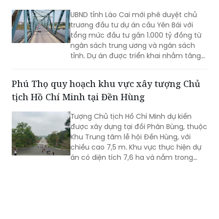
Đầu tư gần 1.000 tỷ đồng xây dựng cầu Yên
Bái
UBND tỉnh Lào Cai mới phê duyệt chủ
trương đầu tư dự án cầu Yên Bái với
tổng mức đầu tư gần 1.000 tỷ đồng từ
ngân sách trung ương và ngân sách
tỉnh. Dự án được triển khai nhằm tăng
cường kết nối giao thông qua sông
Hồng và hoàn thiện hạ tầng đô thị.
Phú Thọ quy hoạch khu vực xây tượng Chủ
tịch Hồ Chí Minh tại Đền Hùng
Tượng Chủ tịch Hồ Chí Minh dự kiến
được xây dựng tại đồi Phân Bùng, thuộc
Khu Trung tâm lễ hội Đền Hùng, với
chiều cao 7,5 m. Khu vực thực hiện dự
án có diện tích 7,6 ha và nằm trong
Khu vực bảo vệ II của Khu Di tích lịch sử
Đền Hùng...