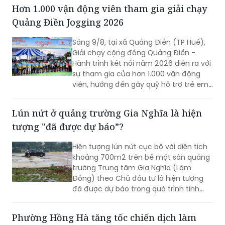
thực hiện chỉ đạo của Ban Thường vụ
Tỉnh ủy về công tác phòng, chống bão,
lũ, thiên tai cực đoan và biến đổi khí
hậu từ nay đến hết năm 2026.
Hơn 1.000 vận động viên tham gia giải chạy
Quảng Điền Jogging 2026
Sáng 9/8, tại xã Quảng Điền (TP Huế),
Giải chạy cộng đồng Quảng Điền -
Hành trình kết nối năm 2026 diễn ra với
sự tham gia của hơn 1.000 vận động
viên, hướng đến gây quỹ hỗ trợ trẻ em
có hoàn cảnh khó khăn và quảng bá
cảnh quan, thiên nhiên địa phương
Lún nứt ở quảng trường Gia Nghĩa là hiện
tượng "đã được dự báo”?
Hiện tượng lún nứt cục bộ với diện tích
khoảng 700m2 trên bề mặt sân quảng
trường Trung tâm Gia Nghĩa (Lâm
Đồng) theo Chủ đầu tư là hiện tượng
đã được dự báo trong quá trình tính