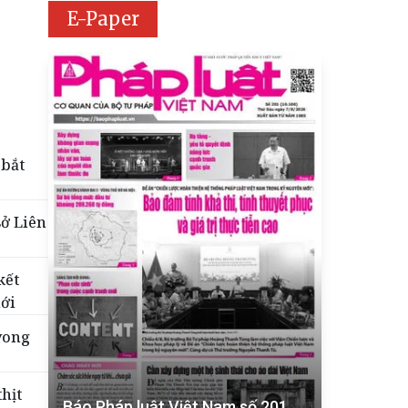
E-Paper
 bắt
sở Liên
kết
iới
vong
hịt
Báo Pháp luật Việt Nam số 201