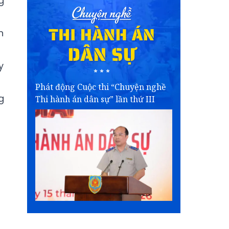
g
n
y
Phát động Cuộc thi “Chuyện nghề
g
Thi hành án dân sự” lần thứ III