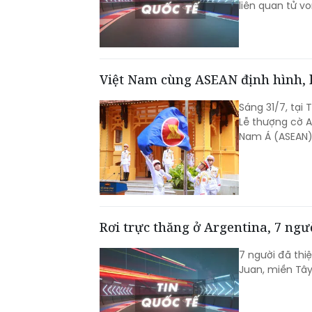
liên quan tử v
Việt Nam cùng ASEAN định hình, k
Sáng 31/7, tại 
Lễ thượng cờ A
Nam Á (ASEAN)
Rơi trực thăng ở Argentina, 7 ngư
7 người đã thi
Juan, miền Tây