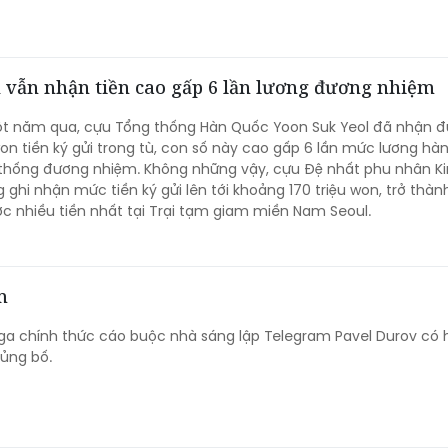
 vẫn nhận tiền cao gấp 6 lần lương đương nhiệm
t năm qua, cựu Tổng thống Hàn Quốc Yoon Suk Yeol đã nhận 
won tiền ký gửi trong tù, con số này cao gấp 6 lần mức lương h
thống đương nhiệm. Không những vậy, cựu Đệ nhất phu nhân K
ghi nhận mức tiền ký gửi lên tới khoảng 170 triệu won, trở thà
 nhiều tiền nhất tại Trại tạm giam miền Nam Seoul.
m
a chính thức cáo buộc nhà sáng lập Telegram Pavel Durov có 
hủng bố.