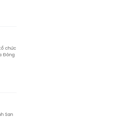
 tổ chức
ia Đông
nh San