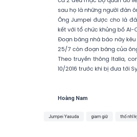
cả 2 đều mặc bộ quần áo li
sau họ là những người đàn 
Ông Jumpei được cho là đã 
kết với tổ chức khủng bố Al-
Đoạn băng nhà báo này kêu 
25/7 còn đoạn băng của ông 
Theo truyền thông Italia, con
10/2016 trước khi bị đưa tới 
Hoàng Nam
Jumpei Yasuda
giam giữ
thổ nhĩ k