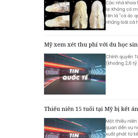
Các nhà khoa h
lạ: Không có m
tên là "cá ác 
những loài cá h
Mỹ xem xét thu phí với du học sin
Chính quyền T
(khoảng 2,6 tỷ 
Thiếu niên 15 tuổi tại Mỹ bị kết á
Một thiếu niên 
quan đến vụ n
xuất phát từ 