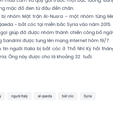
ền màu cam và quỳ gối trước một bức tường. Đứn
ông mặc đồ đen từ đầu đến chân.
bị nhóm Mặt trận Al-Nusra – một nhóm từng liê
Qaeda – bắt cóc tại miền bắc Syria vào năm 2015.
gọi giúp đỡ được nhóm thánh chiến công bố ngà
Sandrini được tung lên mạng internet hôm 19/7.
 tin người Italia bị bắt cóc ở Thổ Nhĩ Kỳ hồi thán
Syria. Ông này được cho là khoảng 32 tuổi.
ỳ
người Italy
al-qaeda
bắt cóc
Syria