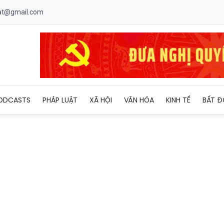
uat@gmail.com
ắt cóc
ODCASTS
PHÁP LUẬT
XÃ HỘI
VĂN HÓA
KINH TẾ
BẤT Đ