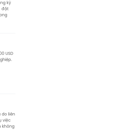
ùng kỳ
c đặt
rong
00 USD
ghiệp.
 do liên
 việc
n không