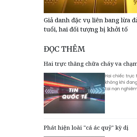
Giả danh đặc vụ liên bang lừa đ
tuổi, hai đối tượng bị khởi tố
ĐỌC THÊM
Hai trực thăng chữa cháy va chạm
Hai chiếc trự
không khi đang
tai nạn nghiêm
Phát hiện loài "cá ác quỷ" kỳ dị