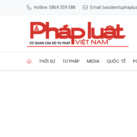
Hotline: 0869 359 588
Email: baodientuphapl
Trang chủ Nhà báo Nhật bị b
THỜI SỰ
TƯ PHÁP
MEDIA
QUỐC TẾ
P