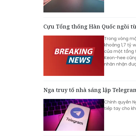
Cựu Tổng thống Hàn Quốc ngồi tù
Trong vòng mộ
khoảng 1,7 tỷ 
của một tổng 
Keon-hee cũng 
nhân nhận được
Nga truy tố nhà sáng lập Telegra
Chính quyền Ng
tiếp tay cho k