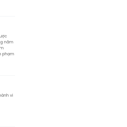
được
àng năm
im
nh phạm
hành vi