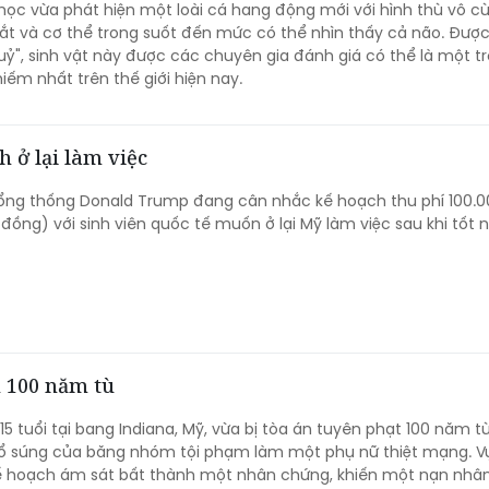
ọc vừa phát hiện một loài cá hang động mới với hình thù vô c
ắt và cơ thể trong suốt đến mức có thể nhìn thấy cả não. Đượ
quỷ", sinh vật này được các chuyên gia đánh giá có thể là một t
iếm nhất trên thế giới hiện nay.
h ở lại làm việc
ổng thống Donald Trump đang cân nhắc kế hoạch thu phí 100.0
đồng) với sinh viên quốc tế muốn ở lại Mỹ làm việc sau khi tốt n
n 100 năm tù
15 tuổi tại bang Indiana, Mỹ, vừa bị tòa án tuyên phạt 100 năm tù
ổ súng của băng nhóm tội phạm làm một phụ nữ thiệt mạng. Vụ
kế hoạch ám sát bất thành một nhân chứng, khiến một nạn nhâ