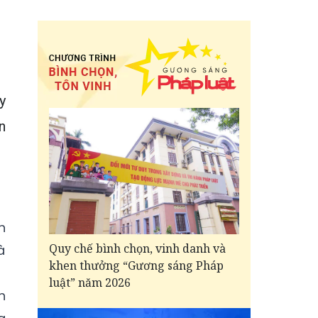
y
n
h
Quy chế bình chọn, vinh danh và
à
khen thưởng “Gương sáng Pháp
luật” năm 2026
h