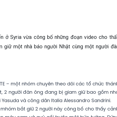
ến ở Syria vừa công bố những đoạn video cho thấ
m giữ một nhà báo người Nhật cùng một người đà
ITE – một nhóm chuyên theo dõi các tổ chức thán
ết, 2 người đàn ông đang bị giam giữ bao gồm nh
 Yasuda và công dân Italia Alessandro Sandrini.
mhóm bắt giữ 2 người này công bố cho thấy cản