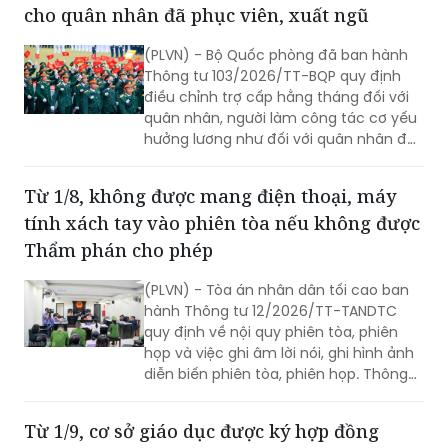
cho quân nhân đã phục viên, xuất ngũ
(PLVN) - Bộ Quốc phòng đã ban hành
Thông tư 103/2026/TT-BQP quy định
điều chỉnh trợ cấp hằng tháng đối với
quân nhân, người làm công tác cơ yếu
hưởng lương như đối với quân nhân đã
phục viên, xuất ngũ, thôi việc.
Từ 1/8, không được mang điện thoại, máy
tính xách tay vào phiên tòa nếu không được
Thẩm phán cho phép
(PLVN) - Tòa án nhân dân tối cao ban
hành Thông tư 12/2026/TT-TANDTC
quy định về nội quy phiên tòa, phiên
họp và việc ghi âm lời nói, ghi hình ảnh
diễn biến phiên tòa, phiên họp. Thông
tư 12/2026/TT-TANDTC có hiệu lực từ
1/8/2026.
Từ 1/9, cơ sở giáo dục được ký hợp đồng