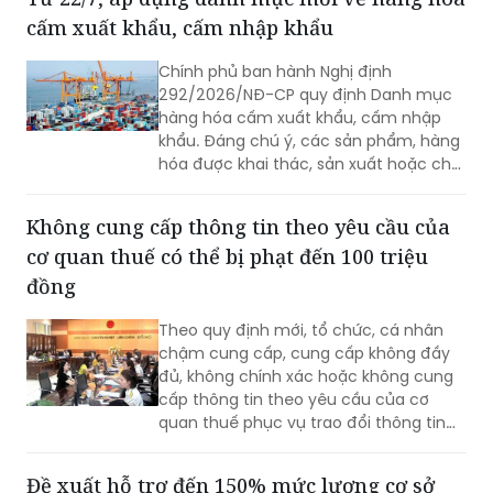
cấm xuất khẩu, cấm nhập khẩu
Chính phủ ban hành Nghị định
292/2026/NĐ-CP quy định Danh mục
hàng hóa cấm xuất khẩu, cấm nhập
khẩu. Đáng chú ý, các sản phẩm, hàng
hóa được khai thác, sản xuất hoặc chế
tạo toàn bộ hay một phần bằng lao
động cưỡng bức thuộc diện cấm nhập
Không cung cấp thông tin theo yêu cầu của
khẩu vào Việt Nam.
cơ quan thuế có thể bị phạt đến 100 triệu
đồng
Theo quy định mới, tổ chức, cá nhân
chậm cung cấp, cung cấp không đầy
đủ, không chính xác hoặc không cung
cấp thông tin theo yêu cầu của cơ
quan thuế phục vụ trao đổi thông tin
về thuế có thể bị phạt từ 10 đến 100
triệu đồng.
Đề xuất hỗ trợ đến 150% mức lương cơ sở