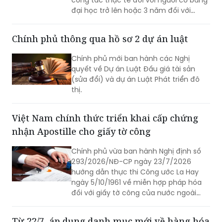
đại học trở lên hoặc 3 năm đối với
người có bằng trung cấp, cao đẳng
chuyên ngành tài chính, kế toán, kiểm
Chính phủ thông qua hồ sơ 2 dự án luật
toán.
Chính phủ mới ban hành các Nghị
quyết về Dự án Luật Đấu giá tài sản
(sửa đổi) và dự án Luật Phát triển đô
thị.
Việt Nam chính thức triển khai cấp chứng
nhận Apostille cho giấy tờ công
Chính phủ vừa ban hành Nghị định số
293/2026/NĐ-CP ngày 23/7/2026
hướng dẫn thực thi Công ước La Hay
ngày 5/10/1961 về miễn hợp pháp hóa
đối với giấy tờ công của nước ngoài
(Công ước Apostille).
Từ 22/7, áp dụng danh mục mới về hàng hóa