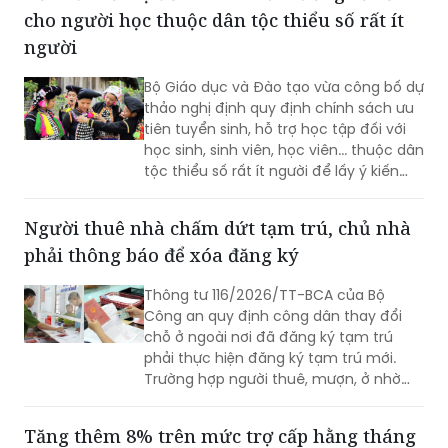
cho người học thuộc dân tộc thiểu số rất ít
người
Bộ Giáo dục và Đào tạo vừa công bố dự
thảo nghị định quy định chính sách ưu
tiên tuyển sinh, hỗ trợ học tập đối với
học sinh, sinh viên, học viên... thuộc dân
tộc thiểu số rất ít người để lấy ý kiến
góp ý.
Người thuê nhà chấm dứt tạm trú, chủ nhà
phải thông báo để xóa đăng ký
Thông tư 116/2026/TT-BCA của Bộ
Công an quy định công dân thay đổi
chỗ ở ngoài nơi đã đăng ký tạm trú
phải thực hiện đăng ký tạm trú mới.
Trường hợp người thuê, mượn, ở nhờ
chấm dứt việc cư trú, người cho thuê,
cho mượn, cho ở nhờ có trách nhiệm
Tăng thêm 8% trên mức trợ cấp hằng tháng
thông báo cho cơ quan đăng ký cư trú.