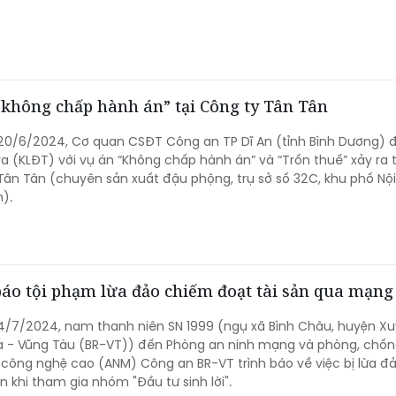
 “không chấp hành án” tại Công ty Tân Tân
 20/6/2024, Cơ quan CSĐT Công an TP Dĩ An (tỉnh Bình Dương) 
ra (KLĐT) với vụ án “Không chấp hành án” và “Trốn thuế” xảy ra t
ân Tân (chuyên sản xuất đậu phộng, trụ sở số 32C, khu phố Nội 
).
báo tội phạm lừa đảo chiếm đoạt tài sản qua mạng
 4/7/2024, nam thanh niên SN 1999 (ngụ xã Bình Châu, huyện X
ịa - Vũng Tàu (BR-VT)) đến Phòng an ninh mạng và phòng, chốn
công nghệ cao (ANM) Công an BR-VT trình báo về việc bị lừa đ
n khi tham gia nhóm "Đầu tư sinh lời".