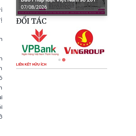
07/08/2026
ì
ị
ĐỐI TÁC
n
h
LIÊN KẾT HỮU ÍCH
n
õ
n
i
i
ở