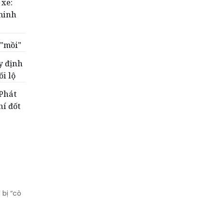
 xe:
minh
 "mồi"
y định
i lộ
 Phát
í đốt
bị “cò