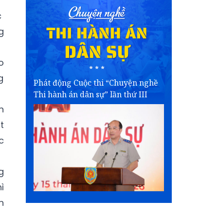
c
g
o
g
Phát động Cuộc thi “Chuyện nghề
Thi hành án dân sự” lần thứ III
n
t
c
g
ì
n