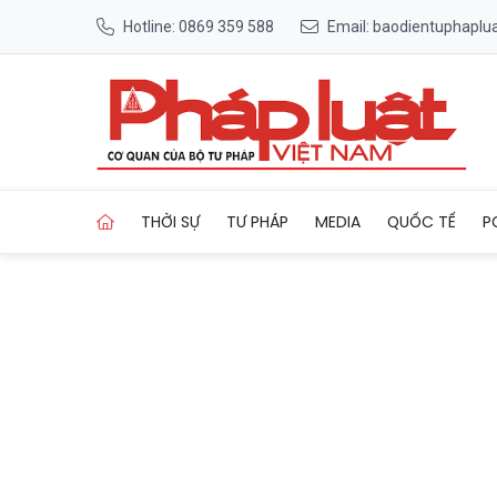
Hotline: 0869 359 588
Email: baodientuphapl
Trang chủ Một vị Tỳ kheo khi
THỜI SỰ
TƯ PHÁP
MEDIA
QUỐC TẾ
P