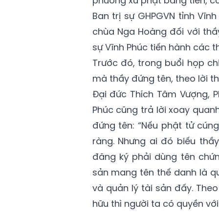
phương xử phạt bằng tiền, có
Ban trị sự GHPGVN tỉnh Vĩnh 
chùa Nga Hoàng đối với thầy
sự Vĩnh Phúc tiến hành các t
Trước đó, trong buổi họp chi
mà thầy đứng tên, theo lời t
Đại đức Thích Tâm Vượng, P
Phúc cũng trả lời xoay quan
đứng tên: “Nếu phật tử cúng
ràng. Nhưng ai đó biếu thầ
đăng ký phải dùng tên chứng
sản mang tên thế danh là qu
và quản lý tài sản đấy. The
hữu thì người ta có quyền với