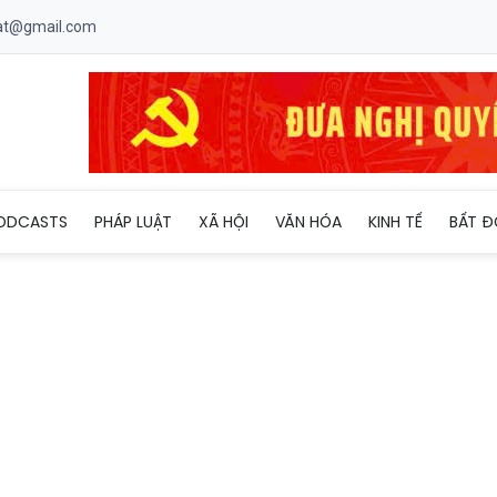
uat@gmail.com
 xuất gia thì tất cả tài sản đều thuộc về Tăng đoàn
ODCASTS
PHÁP LUẬT
XÃ HỘI
VĂN HÓA
KINH TẾ
BẤT Đ