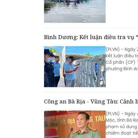
Bình Dương: Kết luận điều tra vụ
(PLVN) - Ngày
kết luận điều t
Cổ phần (CP) T
phường Bình An
Công an Bà Rịa - Vũng Tàu: Cảnh 
(PLVN) - Ngày
Mộc, tỉnh Bà R
phạm sử dụng 
chiếm đoạt tiề