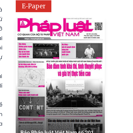
E-Paper
à
ứ
ở
i
i
ự
i
í
ề
h
a
Báo Pháp luật Việt Nam số 201