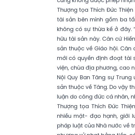
cũng không được phép nhận l
Thượng tọa Thích Đức Thiện ph
tài sản bên mình gồm ba tấ
không có sự thừa kế ở đây. 
hữu tài sản này. Căn cứ Hiế
sản thuộc về Giáo hội. Căn 
mới có quyền định đoạt tài s
viện, chùa địa phương, cao nh
Nội Quy Ban Tăng sự Trung ươ
sản thuộc về Tăng. Do vậy th
luận do công đức cá nhân, n
Thượng tọa Thích Đức Thiệ
nhiều mặt- đạo hạnh, giới l
pháp luật của Nhà nước về trậ