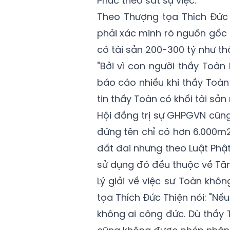
Phúc theo sát sự việc.
Theo Thượng tọa Thích Đức T
phải xác minh rõ nguồn gốc 
có tài sản 200-300 tỷ như th
"Bởi vì con người thầy Toà
báo cáo nhiều khi thầy Toà
tin thầy Toàn có khối tài sản
Hội đồng trị sự GHPGVN cũn
đứng tên chỉ có hơn 6.000m2
đất đai nhưng theo Luật Phật,
sử dụng đó đều thuộc về Tăn
Lý giải về việc sư Toàn khô
tọa Thích Đức Thiện nói: "Nế
không ai công đức. Dù thầy 