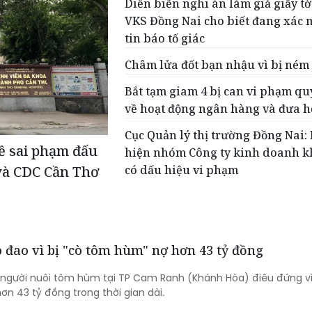
Diễn biến nghi án làm giả giấy tờ
VKS Đồng Nai cho biết đang xác 
tin báo tố giác
Châm lửa đốt bạn nhậu vì bị ném
Bắt tạm giam 4 bị can vi phạm qu
về hoạt động ngân hàng và đưa hố
Cục Quản lý thị trường Đồng Nai:
ề sai phạm đấu
hiện nhóm Công ty kinh doanh kh
có dấu hiệu vi phạm
và CDC Cần Thơ
 đao vì bị "cò tôm hùm" nợ hơn 43 tỷ đồng
 người nuôi tôm hùm tại TP Cam Ranh (Khánh Hòa) điêu đứng vì 
n 43 tỷ đồng trong thời gian dài.