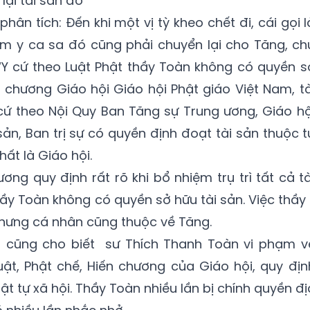
ại tài sản đó"
ân tích: Đến khi một vị tỳ kheo chết đi, cái gọi l
m y ca sa đó cũng phải chuyển lại cho Tăng, ch
“Y cứ theo Luật Phật thầy Toàn không có quyền s
n chương Giáo hội Giáo hội Phật giáo Việt Nam, tà
cứ theo Nội Quy Ban Tăng sự Trung ương, Giáo hộ
ản, Ban trị sự có quyền định đoạt tài sản thuộc t
ất là Giáo hội.
ng quy định rất rõ khi bổ nhiệm trụ trì tất cả tà
ầy Toàn không có quyền sở hữu tài sản. Việc thầy l
hưng cá nhân cũng thuộc về Tăng.
n cũng cho biết sư Thích Thanh Toàn vi phạm v
uật, Phật chế, Hiến chương của Giáo hội, quy địn
t tự xã hội. Thầy Toàn nhiều lần bị chính quyền đị