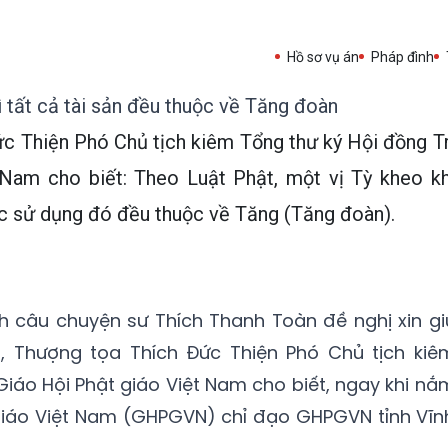
Hồ sơ vụ án
Pháp đình
hì tất cả tài sản đều thuộc về Tăng đoàn
c Thiện Phó Chủ tịch kiêm Tổng thư ký Hội đồng Tr
 Nam cho biết: Theo Luật Phật, một vị Tỳ kheo kh
ược sử dụng đó đều thuộc về Tăng (Tăng đoàn).
h câu chuyện sư Thích Thanh Toàn đề nghị xin gi
g, Thượng tọa Thích Đức Thiện Phó Chủ tịch kiê
 Giáo Hội Phật giáo Việt Nam cho biết, ngay khi nắ
 giáo Việt Nam (GHPGVN) chỉ đạo GHPGVN tỉnh Vĩn