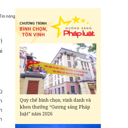
Tin nóng
ị
i
ữ
Quy chế bình chọn, vinh danh và
m
khen thưởng “Gương sáng Pháp
m
luật” năm 2026
h