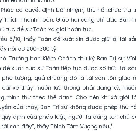
 nhiều lần nhắc nhở.
Phúc có quyết định bãi nhiệm, thu hồi chức trụ tr
 Thích Thanh Toàn. Giáo hội cũng chỉ đạo Ban Tr
hủ tục để sư Toàn xả giới hoàn tục.
ều 5/10, thầy Toàn đề xuất xin được giữ lại tài sả
hầy nói cỡ 200-300 tỷ.
hó Trưởng ban Kiêm Chánh thư ký Ban Trị sự Vĩn
h đề xuất của sư Toàn tiếp tục được sở hữu tài sả
 pho tượng, quả chuông đó là tài sản tôn giáo r
y cái xe thầy muốn lưu thông phải đăng ký, muố
 minh thư theo thế danh. Cho nên khi xả giới tà
yền của thầy, Ban Trị sự không được phép thu hồ
o quy định của pháp luật, người ta đứng tên chủ s
 tài sản đấy”, thầy Thích Tâm Vượng nêu./.