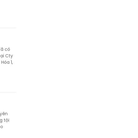
đã có
ại Cty
Hóa 1,
uyên
g tội
ảo