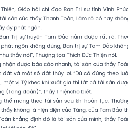
hiện, Giáo hội chỉ đạo Ban Trị sự tỉnh Vĩnh Phú
tài sản của thầy Thanh Toàn; Làm rõ có hay khôn
ầy ấy phát ngôn.
n Ban Trị sự huyện Tam Đảo nắm được rất rõ. The
n phát ngôn không đúng, Ban trị sự Tam Đảo khôn
 như thầy nói”, Thượng tọa Thích Đức Thiện nói.
g nhận được báo cáo nhanh, tài sản của thầy Toà
 đất và một số đất thủy lợi. “Dù có đúng theo luậ
 một vị Tỳ kheo khi xuất gia thì tất cả tài sản đượ
g (Tăng đoàn)”, thầy Thiệncho biết.
ng thể mang theo tài sản sau khi hoàn tục, Thượn
u thầy không là hiện diện của Tăng, của Tam Bảo th
Toàn khẳng định đó là tài sản của mình, thầy Toà