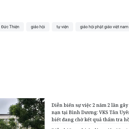
 Đức Thiện
giáo hội
tự viện
giáo hội phật giáo việt nam
Diễn biến sự việc 2 năm 2 lần gây 
nạn tại Bình Dương: VKS Tân Uyê
biết đang chờ kết quả thẩm tra hồ