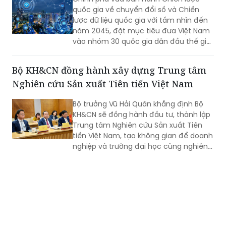
quốc gia về chuyển đổi số và Chiến
lược dữ liệu quốc gia với tầm nhìn đến
năm 2045, đặt mục tiêu đưa Việt Nam
vào nhóm 30 quốc gia dẫn đầu thế giới
về chính phủ số, quản trị dữ liệu và phát
triển trí tuệ nhân tạo (AI).
Bộ KH&CN đồng hành xây dựng Trung tâm
Nghiên cứu Sản xuất Tiên tiến Việt Nam
Bộ trưởng Vũ Hải Quân khẳng định Bộ
KH&CN sẽ đồng hành đầu tư, thành lập
Trung tâm Nghiên cứu Sản xuất Tiên
tiến Việt Nam, tạo không gian để doanh
nghiệp và trường đại học cùng nghiên
cứu, thử nghiệm, phát triển sản phẩm
công nghệ mới.