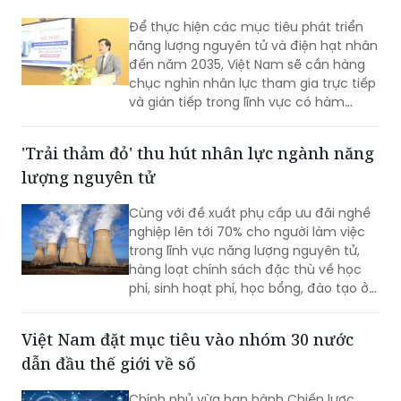
Để thực hiện các mục tiêu phát triển
năng lượng nguyên tử và điện hạt nhân
đến năm 2035, Việt Nam sẽ cần hàng
chục nghìn nhân lực tham gia trực tiếp
và gián tiếp trong lĩnh vực có hàm
lượng khoa học, công nghệ cao.
'Trải thảm đỏ' thu hút nhân lực ngành năng
lượng nguyên tử
Cùng với đề xuất phụ cấp ưu đãi nghề
nghiệp lên tới 70% cho người làm việc
trong lĩnh vực năng lượng nguyên tử,
hàng loạt chính sách đặc thù về học
phí, sinh hoạt phí, học bổng, đào tạo ở
nước ngoài và hỗ trợ nghiên cứu đang
được triển khai.
Việt Nam đặt mục tiêu vào nhóm 30 nước
dẫn đầu thế giới về số
Chính phủ vừa ban hành Chiến lược