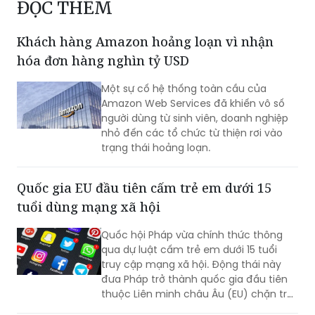
ĐỌC THÊM
Khách hàng Amazon hoảng loạn vì nhận
hóa đơn hàng nghìn tỷ USD
Một sự cố hệ thống toàn cầu của
Amazon Web Services đã khiến vô số
người dùng từ sinh viên, doanh nghiệp
nhỏ đến các tổ chức từ thiện rơi vào
trạng thái hoảng loạn.
Quốc gia EU đầu tiên cấm trẻ em dưới 15
tuổi dùng mạng xã hội
Quốc hội Pháp vừa chính thức thông
qua dự luật cấm trẻ em dưới 15 tuổi
truy cập mạng xã hội. Động thái này
đưa Pháp trở thành quốc gia đầu tiên
thuộc Liên minh châu Âu (EU) chặn trẻ
em khỏi các ứng dụng như TikTok. Tổng