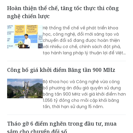
thống Emmanuel Macron coi đây là cải
Hoàn thiện thể chế, tăng tốc thực thi công
cách trọng tâm trong nhiệm kỳ cuối và
nghệ chiến lược
cam kết sẽ thực thi quy định này ngay
từ tháng 9 tới.
Hệ thống thể chế về phát triển khoa
học, công nghệ, đổi mới sáng tạo và
chuyển đổi số đang được hoàn thiện
với nhiều cơ chế, chính sách đột phá,
tạo hành lang pháp lý thuận lợi để Việt
Nam từng bước làm chủ công nghệ lõi,
công nghệ chiến lược.
Công bố giá khởi điểm Băng tần 900 MHz
Bộ Khoa học và Công nghệ vừa công
bố phương án đấu giá quyền sử dụng
băng tần 900 MHz với giá khởi điểm hơn
1.056 tỷ đồng cho mỗi cặp khối băng
tần, thời hạn sử dụng 15 năm.
Tháo gỡ 6 điểm nghẽn trong đầu tư, mua
sắm cho chuyển đổi số