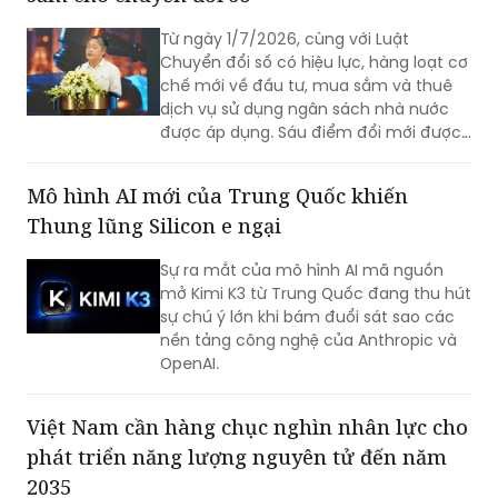
Từ ngày 1/7/2026, cùng với Luật
Chuyển đổi số có hiệu lực, hàng loạt cơ
chế mới về đầu tư, mua sắm và thuê
dịch vụ sử dụng ngân sách nhà nước
được áp dụng. Sáu điểm đổi mới được
kỳ vọng sẽ tháo gỡ các nút thắt về cơ
chế, đẩy nhanh triển khai các nền tảng
Mô hình AI mới của Trung Quốc khiến
số và cơ sở dữ liệu quốc gia.
Thung lũng Silicon e ngại
Sự ra mắt của mô hình AI mã nguồn
mở Kimi K3 từ Trung Quốc đang thu hút
sự chú ý lớn khi bám đuổi sát sao các
nền tảng công nghệ của Anthropic và
OpenAI.
Việt Nam cần hàng chục nghìn nhân lực cho
phát triển năng lượng nguyên tử đến năm
2035