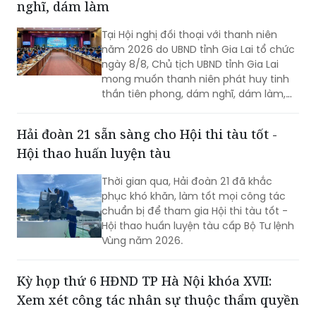
nghĩ, dám làm
Tại Hội nghị đối thoại với thanh niên
năm 2026 do UBND tỉnh Gia Lai tổ chức
ngày 8/8, Chủ tịch UBND tỉnh Gia Lai
mong muốn thanh niên phát huy tinh
thần tiên phong, dám nghĩ, dám làm,
chủ động học tập, đổi mới sáng tạo và
gắn khát vọng cá nhân với khát vọng
Hải đoàn 21 sẵn sàng cho Hội thi tàu tốt -
phát triển của quê hương.
Hội thao huấn luyện tàu
Thời gian qua, Hải đoàn 21 đã khắc
phục khó khăn, làm tốt mọi công tác
chuẩn bị để tham gia Hội thi tàu tốt -
Hội thao huấn luyện tàu cấp Bộ Tư lệnh
Vùng năm 2026.
Kỳ họp thứ 6 HĐND TP Hà Nội khóa XVII:
Xem xét công tác nhân sự thuộc thẩm quyền