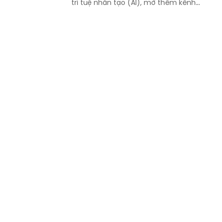
trí tuệ nhân tạo (AI), mở thêm kênh
cung cấp thông tin thuế qua nền tảng
thanh toán số.