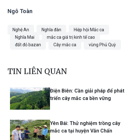
Ngô Toàn
Nghệ An
Nghĩa đàn
Hiệp hội Mắc ca
Nghĩa Mai
mắc ca giá trị kinh tế cao
đất đỏ bazan
Cây mắc ca
vùng Phủ Quỳ
TIN LIÊN QUAN
Điện Biên: Cần giải pháp để phát
triển cây mắc ca bền vững
Yên Bái: Thử nghiệm trồng cây
mắc ca tại huyện Văn Chấn