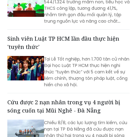
544/1.324 trường mầm non, tiểu học và
THCS công lập, tương đương 41,1%,
nhằm tinh gọn đầu mối quản lý, tập
trung nguồn lực và nâng cao chất
lượng giáo dục. Việc sắp xếp phải hoàn
thành trước ngày 20/8/2026.
Sinh viên Luật TP HCM lần đầu thực hiện
'tuyên thức'
Tại Lễ Tốt nghiệp, hơn 1.700 tân cử nhân
Đại học Luật TP HCM thực hiện nghi
thức “tuyên thức” với 5 cam kết về sự
liêm chính, thượng tôn pháp luật, cống
hiến cho xã hội.
Cứu được 2 nạn nhân trong vụ 4 người bị
sóng cuốn tại Mũi Nghê - Đà Nẵng
Chiều 8/8, các lực lượng tìm kiếm, cứu
nạn tại TP Đà Nẵng đã cứu được nạn
nhân thứ hai trong vụ 4 người bị sóng