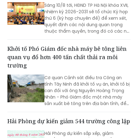
Sáng 10/8 tới, HĐND TP Hà Nội khóa XVII,
nhiệm kỳ 2026-2031 sẽ tổ chức Kỳ họp
thứ 6 (kỳ họp chuyên đề) để xem xét,
quyết định các nội dung quan trọng
thuộc thẩm quyền, trong đó có các nội
dung về công tác nhân sự.
Khởi tố Phó Giám đốc nhà máy bê tông liên
quan vụ đổ hơn 400 tấn chất thải ra môi
trường
Cơ quan Cảnh sát điều tra Công an
tỉnh Tây Ninh đã khởi tố vụ án, khởi tố bị
can đối với ông Nguyễn Hoàng Trọng
Nhân - Phó Giám đốc một nhà máy
sản xuất bê tông trên địa bàn tỉnh, để
điều tra về hành vi “Gây ô nhiễm môi
trường”. Vụ án được xác định liên quan
Hải Phòng dự kiến giảm 544 trường công lập
đến việc đổ, chôn lấp trái phép hơn
400 tấn bê tông thải ra môi trường.
Hải Phòng dự kiến sắp xếp, giảm