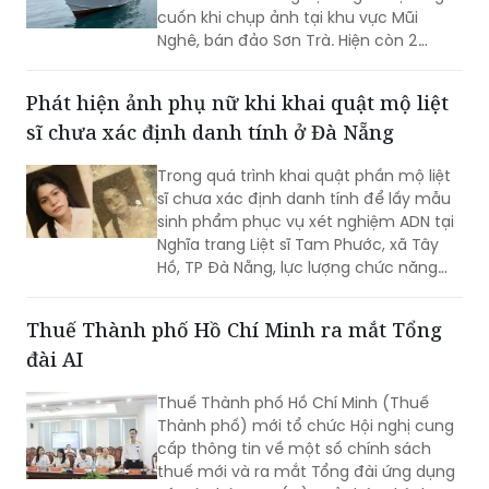
cuốn khi chụp ảnh tại khu vực Mũi
Nghê, bán đảo Sơn Trà. Hiện còn 2
người chưa tìm thấy.
Phát hiện ảnh phụ nữ khi khai quật mộ liệt
sĩ chưa xác định danh tính ở Đà Nẵng
Trong quá trình khai quật phần mộ liệt
sĩ chưa xác định danh tính để lấy mẫu
sinh phẩm phục vụ xét nghiệm ADN tại
Nghĩa trang Liệt sĩ Tam Phước, xã Tây
Hồ, TP Đà Nẵng, lực lượng chức năng
phát hiện nhiều di vật, trong đó đáng
chú ý có di ảnh một phụ nữ.
Thuế Thành phố Hồ Chí Minh ra mắt Tổng
đài AI
Thuế Thành phố Hồ Chí Minh (Thuế
Thành phố) mới tổ chức Hội nghị cung
cấp thông tin về một số chính sách
thuế mới và ra mắt Tổng đài ứng dụng