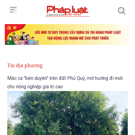
Trang chủ Mắc ca "bén duyên" tr
Tin địa phương
Mắc ca "bén duyên" trên đất Phủ Quỳ, mở hướng đi mới
cho nông nghiệp giá trị cao