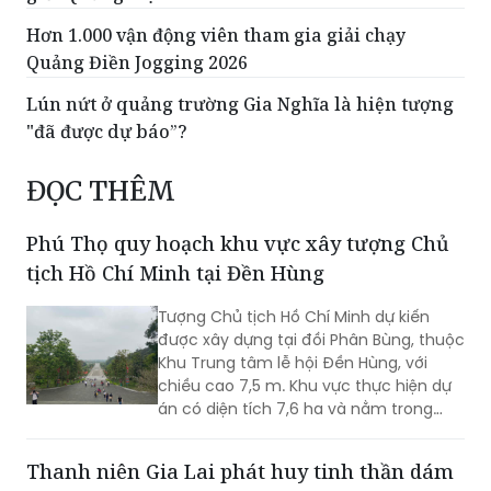
Hơn 1.000 vận động viên tham gia giải chạy
Quảng Điền Jogging 2026
Lún nứt ở quảng trường Gia Nghĩa là hiện tượng
"đã được dự báo”?
ĐỌC THÊM
Phú Thọ quy hoạch khu vực xây tượng Chủ
tịch Hồ Chí Minh tại Đền Hùng
Tượng Chủ tịch Hồ Chí Minh dự kiến
được xây dựng tại đồi Phân Bùng, thuộc
Khu Trung tâm lễ hội Đền Hùng, với
chiều cao 7,5 m. Khu vực thực hiện dự
án có diện tích 7,6 ha và nằm trong
Khu vực bảo vệ II của Khu Di tích lịch sử
Đền Hùng...
Thanh niên Gia Lai phát huy tinh thần dám