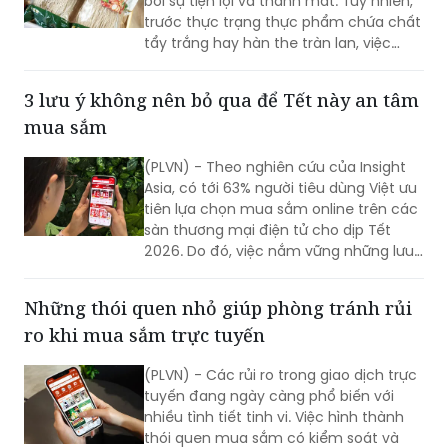
bởi sự tiện lợi và thanh mát. Tuy nhiên,
trước thực trạng thực phẩm chứa chất
tẩy trắng hay hàn the tràn lan, việc
chọn được “hàng sạch” trở thành bài
toán đau đầu của các bà nội trợ. Để
3 lưu ý không nên bỏ qua để Tết này an tâm
bảo vệ sức khỏe cả nhà, nhiều chị em
mua sắm
đã bắt đầu khắt khe hơn trong việc truy
xuất nguồn gốc và lựa chọn những
(PLVN) - Theo nghiên cứu của Insight
thương hiệu uy tín.
Asia, có tới 63% người tiêu dùng Việt ưu
tiên lựa chọn mua sắm online trên các
sàn thương mại điện tử cho dịp Tết
2026. Do đó, việc nắm vững những lưu
ý quan trọng và xây dựng các thói
quen cần thiết sẽ giúp người mua an
Những thói quen nhỏ giúp phòng tránh rủi
tâm hơn trong quá trình đặt hàng trực
ro khi mua sắm trực tuyến
tuyến.
(PLVN) - Các rủi ro trong giao dịch trực
tuyến đang ngày càng phổ biến với
nhiều tình tiết tinh vi. Việc hình thành
thói quen mua sắm có kiểm soát và