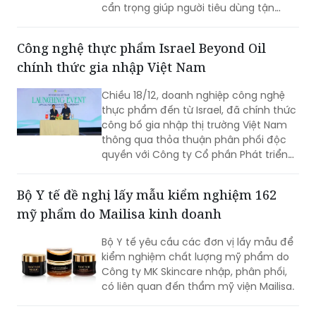
cẩn trọng giúp người tiêu dùng tận
hưởng trọn vẹn sự tiện lợi mà vẫn đảm
bảo quyền lợi của mình.
Công nghệ thực phẩm Israel Beyond Oil
chính thức gia nhập Việt Nam
Chiều 18/12, doanh nghiệp công nghệ
thực phẩm đến từ Israel, đã chính thức
công bố gia nhập thị trường Việt Nam
thông qua thỏa thuận phân phối độc
quyền với Công ty Cổ phần Phát triển
Sản xuất và Thương mại Trang Anh
(Trang Anh PDT) để phân phối giải
Bộ Y tế đề nghị lấy mẫu kiểm nghiệm 162
pháp trợ lọc dầu, kéo dài thời gian sử
mỹ phẩm do Mailisa kinh doanh
dụng dầu từ 300% đến 1000% so với
thông thường.
Bộ Y tế yêu cầu các đơn vị lấy mẫu để
kiểm nghiệm chất lượng mỹ phẩm do
Công ty MK Skincare nhập, phân phối,
có liên quan đến thẩm mỹ viện Mailisa.