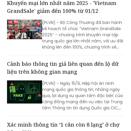
Khuyến mại lớn nhất năm 2025 - 'Vietnam
từng gia đình, doanh nghiệp và cả đất
GrandSale' giảm đến 100% từ 01/12
nước.
(PLVN) - Bộ Công Thương đã ban hành
kế hoạch tổ chức “Vietnam GrandSale
2025” – chương trình khuyến mại tập
trung quốc gia lớn nhất năm, với ưu đãi
khủng lên đến 100%, chương trình sẽ
tạo cơ hội mua sắm hấp dẫn cho người
tiêu dùng và thúc đẩy các doanh
Cảnh báo thông tin giả liên quan đến lộ dữ
nghiệp tham gia khuyến mại, góp phần
liệu trên không gian mạng
tăng trưởng kinh tế cuối năm.
(PLVN) - Ngày 15/9, Hiệp hội An ninh
mạng quốc gia thông tin, những ngày
qua, lợi dụng sự quan tâm đặc biệt của
cộng đồng mạng đến vụ việc tại Trung
tâm Thông tin tín dụng Quốc gia CIC,
nhiều đối tượng đã tung ra hàng loạt
thông tin giả về việc “lộ dữ liệu” tại các
Xác minh thông tin ‘1 cân còn 8 lạng’ ở chợ
cơ quan, tổ chức khác.