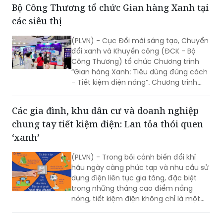
Bộ Công Thương tổ chức Gian hàng Xanh tại
các siêu thị
(PLVN) - Cục Đổi mới sáng tạo, Chuyển
đổi xanh và Khuyến công (ĐCK - Bộ
Công Thương) tổ chức Chương trình
“Gian hàng Xanh: Tiêu dùng đúng cách
- Tiết kiệm điện năng”. Chương trình
nhằm nâng cao nhận thức cộng đồng
về sử dụng năng lượng tiết kiệm và hiệu
Các gia đình, khu dân cư và doanh nghiệp
quả, thúc đẩy thói quen tiêu dùng xanh
chung tay tiết kiệm điện: Lan tỏa thói quen
trong xã hội.
‘xanh’
(PLVN) - Trong bối cảnh biến đổi khí
hậu ngày càng phức tạp và nhu cầu sử
dụng điện liên tục gia tăng, đặc biệt
trong những tháng cao điểm nắng
nóng, tiết kiệm điện không chỉ là một
khẩu hiệu mà đã trở thành hành động
thiết thực, mang ý nghĩa lớn lao đối với