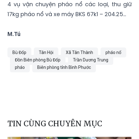
4 vụ vận chuyện pháo nổ các loại, thu giữ
17kg pháo nổ và xe máy BKS 67k1 – 204.25…
M.Tú
Bù Đốp
Tân Hội
Xã Tân Thành
pháo nổ
Đồn Biên phòng Bù Đốp
Trần Dương Trung
pháo
Biên phòng tỉnh Bình Phước
TIN CÙNG CHUYÊN MỤC