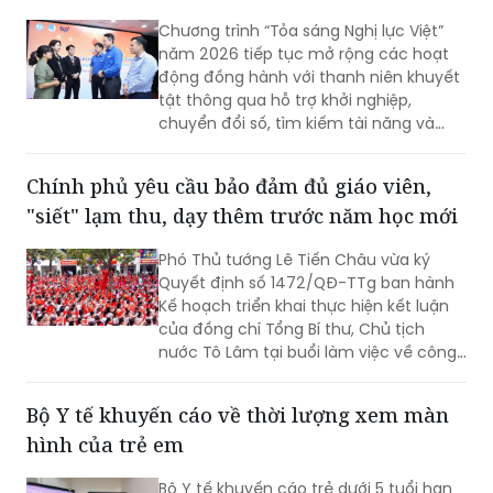
Chương trình “Tỏa sáng Nghị lực Việt”
năm 2026 tiếp tục mở rộng các hoạt
động đồng hành với thanh niên khuyết
tật thông qua hỗ trợ khởi nghiệp,
chuyển đổi số, tìm kiếm tài năng và
Ngày hội “Tỏa sáng Nghị lực Việt”, góp
phần lan tỏa tinh thần vượt khó, khẳng
Chính phủ yêu cầu bảo đảm đủ giáo viên,
định bản lĩnh và khát vọng cống hiến
"siết" lạm thu, dạy thêm trước năm học mới
của người trẻ khuyết tật.
Phó Thủ tướng Lê Tiến Châu vừa ký
Quyết định số 1472/QĐ-TTg ban hành
Kế hoạch triển khai thực hiện kết luận
của đồng chí Tổng Bí thư, Chủ tịch
nước Tô Lâm tại buổi làm việc về công
tác chuẩn bị năm học 2026 - 2027 và
tình hình triển khai thực hiện Nghị quyết
Bộ Y tế khuyến cáo về thời lượng xem màn
số 71-NQ/TW của Bộ Chính trị về đột
hình của trẻ em
phá phát triển giáo dục và đào tạo (Kế
hoạch).
Bộ Y tế khuyến cáo trẻ dưới 5 tuổi hạn