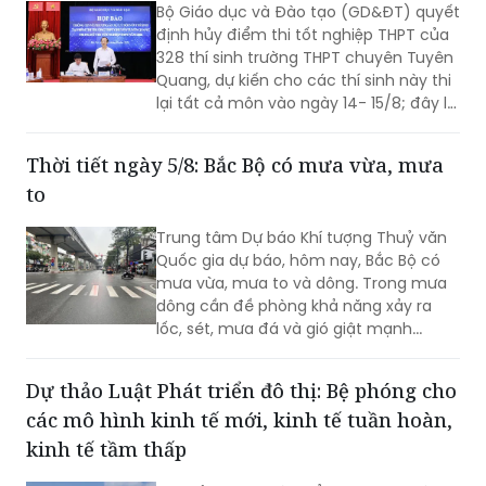
Bộ Giáo dục và Đào tạo (GD&ĐT) quyết
định hủy điểm thi tốt nghiệp THPT của
328 thí sinh trường THPT chuyên Tuyên
Quang, dự kiến cho các thí sinh này thi
lại tất cả môn vào ngày 14- 15/8; đây là
một trong những phương án tốt nhất
để các em chứng minh năng lực của
Thời tiết ngày 5/8: Bắc Bộ có mưa vừa, mưa
mình. Đại diện Bộ Công an thông tin liên
to
quan đến các vi phạm tại điểm thi...
Trung tâm Dự báo Khí tượng Thuỷ văn
Quốc gia dự báo, hôm nay, Bắc Bộ có
mưa vừa, mưa to và dông. Trong mưa
dông cần đề phòng khả năng xảy ra
lốc, sét, mưa đá và gió giật mạnh...
Dự thảo Luật Phát triển đô thị: Bệ phóng cho
các mô hình kinh tế mới, kinh tế tuần hoàn,
kinh tế tầm thấp