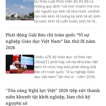
Dự thảo Luật Phát triển đô thị đã có
những quy định “cởi trói” mạnh mẽ cho
các nguồn lực kinh tế nhà nước và khởi
tạo nền kinh tế tương lai, kinh tế số, kinh
tế xanh, kinh tế tuần hoàn, kinh tế tầm
thấp và kinh tế bạc…
Phát động Giải Báo chí toàn quốc “Vì sự
nghiệp Giáo dục Việt Nam” lần thứ IX năm
2026
Chiều 4/8, Bộ Giáo dục và Đào tạo
(GD&ĐT) phối hợp với Hội Nhà báo Việt
Nam tổ chức họp báo phát động Giải
Báo chí toàn quốc "Vì sự nghiệp Giáo
dục Việt Nam" lần thứ IX - năm 2026.
"Tỏa sáng Nghị lực Việt" 2026 tiếp sức thanh
niên khuyết tật khởi nghiệp, làm chủ kỷ
nguyên số