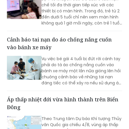
chế tối đa thời gian tiếp xúc với các
thiết bị có màn hình. Trong đó, trẻ từ 2
đến dưới 5 tuổi chỉ nên xem màn hình
không quá 1 giờ mỗi ngày, còn trẻ 1 tuổi
không nên sử dụng các thiết bị này để
giải trí.
Cảnh báo tai nạn do áo chống nắng cuốn
vào bánh xe máy
Vụ việc bé gái 4 tuổi bị đứt rời cánh tay
phải do tà áo chống nắng cuốn vào
bánh xe máy một lần nữa gióng lên hồi
chuông cảnh báo về những tai nạn
đáng tiếc có thể xảy ra nếu sử dụng áo
chống nắng khi điều khiển xe máy
không đúng cách.
Áp thấp nhiệt đới vừa hình thành trên Biển
Đông
Theo Trung tâm Dự báo Khí tượng Thủy
văn Quốc gia chiều 4/8, vùng áp thấp