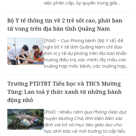
việc phân cấp, ủy quyền trong giải
quyết thủ tục hành chính theo quy
định.
Bộ Y tế thông tin về 2 trẻ sốt cao, phát ban
tử vong trên địa bàn tỉnh Quảng Nam
(PLM) - Cục Phòng bệnh (Bộ Y tế) đề
nghị Sở Y tế tỉnh Quảng Nam chỉ đạo
đơn vị y tế dự phòng trên địa bàn khẩn
trương điều tra, xác minh, lấy mẫu các
trường hợp mắc bệnh, các trường hợp
tiếp xúc gần, xét nghiệm xác định tác
nhân gây bệnh; tăng cường giám sát,
Trường PTDTBT Tiểu học và THCS Mường
phát hiện sớm các trường hợp mắc
Tùng: Lan toả ý thức xanh từ những hành
mới tại cộng đồng.
động nhỏ
(PLM) -
Nhiều năm qua Phòng Giáo dục
huyện Mường Chà, tỉnh Điện Biên xác
định vai trò và mục tiêu giáo dục cho
học sinh bảo vệ môi trường từ cấp tiểu