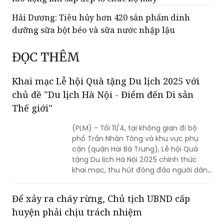
Hải Dương: Tiêu hủy hơn 420 sản phẩm dinh
dưỡng sữa bột béo và sữa nước nhập lậu
ĐỌC THÊM
Khai mạc Lễ hội Quà tặng Du lịch 2025 với
chủ đề "Du lịch Hà Nội - Điểm đến Di sản
Thế giới"
(PLM) - Tối 11/4, tại không gian đi bộ
phố Trần Nhân Tông và khu vực phụ
cận (quận Hai Bà Trưng), Lễ hội Quà
tặng Du lịch Hà Nội 2025 chính thức
khai mạc, thu hút đông đảo người dân
Thủ đô và du khách trong và ngoài
nước tới tham dự.
Để xảy ra cháy rừng, Chủ tịch UBND cấp
huyện phải chịu trách nhiệm