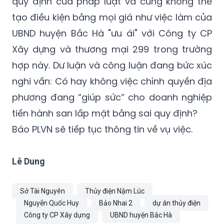
quy định của pháp luật và cũng không thể
tạo điều kiện bằng mọi giá như việc làm của
UBND huyện Bắc Hà "ưu ái" với Công ty CP
Xây dựng và thương mại 299 trong trường
hợp này. Dư luận và công luận đang bức xúc
nghi vấn: Có hay không việc chính quyền địa
phương đang “giúp sức” cho doanh nghiệp
tiến hành san lấp mặt bằng sai quy định?
Báo PLVN sẽ tiếp tục thông tin về vụ việc.
Lê Dung
Sở Tài Nguyên
Thủy điện Nậm Lúc
Nguyễn Quốc Huy
Bảo Nhai 2
dự án thủy điện
Công ty CP Xây dựng
UBND huyện Bắc Hà