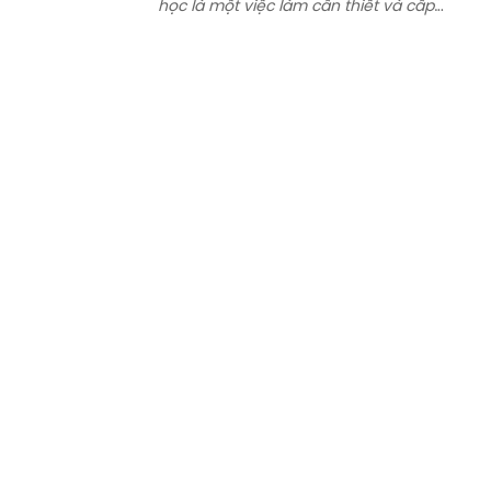
học là một việc làm cần thiết và cấp
bách. Qua hoạt động giáo dục, hầu
hết các học sinh đều thể hiện
tình yêu thiên nhiên, hình thành một số
kỹ năng, thói quen bảo vệ môi trường
tại trường học và gia đình, nếp sống văn
minh, văn hoá.