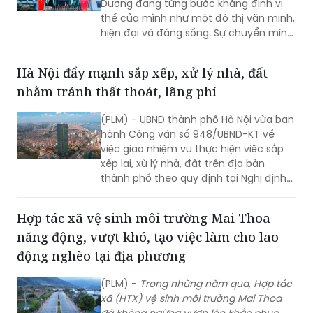
Dương đang từng bước khẳng định vị
thế của mình như một đô thị văn minh,
hiện đại và đáng sống. Sự chuyển mình
mạnh mẽ này không thể thiếu vai trò
quan trọng của chính quyền địa
Hà Nội đẩy mạnh sắp xếp, xử lý nhà, đất
phương, với những nỗ lực không ngừng
nhằm tránh thất thoát, lãng phí
nghỉ nhằm mang lại diện mạo mới cho
Dĩ An, đáp ứng kỳ vọng của người dân
(PLM) - UBND thành phố Hà Nội vừa ban
và doanh nghiệp.
hành Công văn số 948/UBND-KT về
việc giao nhiệm vụ thực hiện việc sắp
xếp lại, xử lý nhà, đất trên địa bàn
thành phố theo quy định tại Nghị định
số 03/2025/NĐ-CP.
Hợp tác xã vệ sinh môi trường Mai Thoa
năng động, vượt khó, tạo việc làm cho lao
động nghèo tại địa phương
(PLM) -
Trong n
hững năm qua, Hợp tác
xã (HTX) vệ sinh môi trường Mai Thoa