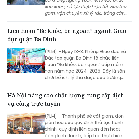
đã không ngừng vươn lên khắc phục
khó khăn, nỗ lực thực hiện tốt việc thu
gom, vận chuyển xử lý rác, trồng cây
xanh tại địa phương góp phần giữ gìn
môi trường xanh, sạch, đẹp, vừa tạo việc
Liên hoan “Bé khỏe, bé ngoan” ngành Giáo
làm, thu nhập cho người lao động
dục quận Ba Đình
nghèo trên địa bàn huyện vùng
cao Tam Đường, tỉnh Lai Châu.
(PLM) - Ngày 13-3, Phòng Giáo dục và
Đào tạo quận Ba Đình tổ chức liên
hoan “Bé khỏe, bé ngoan” cấp mầm
non năm học 2024-2025. Đây là sân
chơi bổ ích, lý thú được các trường
mầm non rất mong đợi với mong
muốn học hỏi, chia sẻ kinh nghiệm
Hà Nội nâng cao chất lượng cung cấp dịch
nâng cao chất lượng chăm sóc, nuôi
vụ công trực tuyến
dưỡng, giáo dục trẻ. Và cũng là cơ hội
để trẻ mầm non của các trường học
(PLM) - Thành phố sẽ cắt giảm, đơn
trên địa bàn quận được giao lưu, thể
giản hóa các quy định thủ tục hành
hiện năng khiếu cũng như sự tự tin
chính, quy định liên quan đến hoạt
trong hoạt động hằng ngày.
động kinh doanh, tiếp tục thực hiện