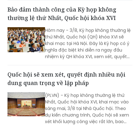
thường lệ thứ Nhất, Quốc hội khóa XVI
Hôm nay - 3/8, Kỳ họp không thường lệ
thứ Nhất, Quốc hội (QH) khóa XVI sẽ
khai mạc tại Hà Nội. Đây là Kỳ họp có ý
nghĩa đặc biệt khi diễn ra ngay đầu
nhiệm kỳ QH khóa XVI, xem xét, quyết
định nhiều nội dung quan trọng về
công tác lập pháp, công tác nhân sự
Quốc hội sẽ xem xét, quyết định nhiều nội
và các vấn đề thuộc thẩm quyền của
dung quan trọng về lập pháp
QH. Việc các cơ quan của QH và Chính
phủ khẩn trương hoàn tất công tác
(PLVN) - Kỳ họp không thường lệ thứ
chuẩn bị cho thấy quyết tâm đưa các
Nhất, Quốc hội khóa XVI, khai mạc vào
chủ trương của Đảng nhanh chóng đi
sáng mai, 3/8 tại Nhà Quốc hội. Theo
vào cuộc sống thông qua những quyết
dự kiến chương trình, Quốc hội sẽ xem
sách kịp thời của QH.
xét khối lượng công việc rất lớn, bao
gồm dự kiến biểu quyết thông qua
nhiều dự án luật quan trọng...