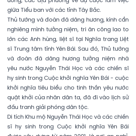
Thủ tướng và đoàn đã dâng hương, kính cẩn
nghiêng mình tưởng niệm, tri ân công lao to
lớn các Anh hùng, liệt sĩ tại Nghĩa trang Liệt
sĩ Trung tâm tỉnh Yên Bái. Sau đó, Thủ tướng
và đoàn đã dâng hương tưởng niệm nhà
yêu nước Nguyễn Thái Học và các chiến sĩ
hy sinh trong Cuộc khởi nghĩa Yên Bái - cuộc
khởi nghĩa tiêu biểu cho tinh thần yêu nước
quật khởi của nhân dân ta, đã đi vào lịch sử
đấu tranh giải phóng dân tộc.
Di tích Khu mộ Nguyễn Thái Học và các chiến
sĩ hy sinh trong Cuộc khởi nghĩa Yên Bái
được xây dựng từ năm 2001, là nơi an nghỉ,
ghi dấu tinh thần anh dũng quyết hy sinh