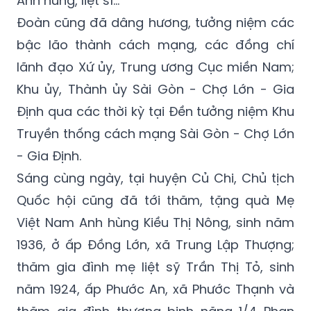
bậc lão thành cách mạng, các đồng chí
lãnh đạo Xứ ủy, Trung ương Cục miền Nam;
Khu ủy, Thành ủy Sài Gòn - Chợ Lớn - Gia
Định qua các thời kỳ tại Đền tưởng niệm Khu
Truyền thống cách mạng Sài Gòn - Chợ Lớn
- Gia Định.
Sáng cùng ngày, tại huyện Củ Chi, Chủ tịch
Quốc hội cũng đã tới thăm, tặng quà Mẹ
Việt Nam Anh hùng Kiều Thị Nông, sinh năm
1936, ở ấp Đồng Lớn, xã Trung Lập Thượng;
thăm gia đình mẹ liệt sỹ Trần Thị Tỏ, sinh
năm 1924, ấp Phước An, xã Phước Thạnh và
thăm gia đình thương binh nặng 1/4 Phan
Văn Đu, sinh năm 1956, ấp Bình Thượng 1, xã