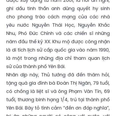
cho phong trào cách mạng của các nhà
yêu nước Nguyễn Thái Học, Nguyễn Khắc
Nhu, Phó Đức Chính và các chiến sĩ những
năm đầu thế kỷ XX. Khu mộ được công nhận
là di tích lịch sử cấp quốc gia vào năm 1990,
là một trong những địa chỉ tham quan lịch
sử của thành phố Yên Bái.
Nhân dịp này, Thủ tướng đã đến thăm hỏi,
tặng quà gia đình bà Đoàn Thị Ngân, 79 tuổi,
có chồng là liệt sĩ và ông Phạm Văn Tín, 69
tuổi, thương binh hạng 1/4, trú tại thành phố
Yên Bái. Bày tỏ tình cảm “đền ơn đáp nghĩa”,
tri ân những người có công với nước, với
cách mạng, Thủ tướng nhấn mạnh, Đảng,