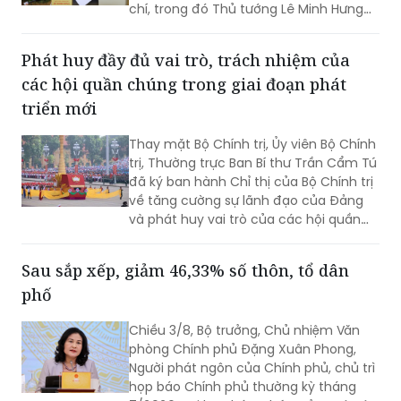
Phát huy đầy đủ vai trò, trách nhiệm của
các hội quần chúng trong giai đoạn phát
triển mới
Thay mặt Bộ Chính trị, Ủy viên Bộ Chính
trị, Thường trực Ban Bí thư Trần Cẩm Tú
đã ký ban hành Chỉ thị của Bộ Chính trị
về tăng cường sự lãnh đạo của Đảng
và phát huy vai trò của các hội quần
chúng trong giai đoạn phát triển mới
(Chỉ thị số 11-CT/TW)
Sau sắp xếp, giảm 46,33% số thôn, tổ dân
phố
Chiều 3/8, Bộ trưởng, Chủ nhiệm Văn
phòng Chính phủ Đặng Xuân Phong,
Người phát ngôn của Chính phủ, chủ trì
họp báo Chính phủ thường kỳ tháng
7/2026. Tại họp báo, Thứ trưởng Bộ Nội
vụ Nguyễn Thị Hà đã thông tin về kết
quả sắp xếp các thôn, tổ dân phố trên