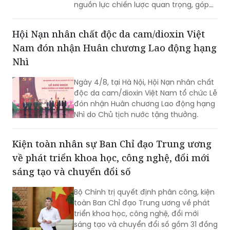
Hội Nạn nhân chất độc da cam/dioxin Việt
thế giới...
Nam đón nhận Huân chương Lao động hạng
Nhì
Ngày 4/8, tại Hà Nội, Hội Nạn nhân chất
độc da cam/dioxin Việt Nam tổ chức Lễ
đón nhận Huân chương Lao động hạng
Nhì do Chủ tịch nước tặng thưởng.
Kiện toàn nhân sự Ban Chỉ đạo Trung ương
về phát triển khoa học, công nghệ, đổi mới
sáng tạo và chuyển đổi số
Bộ Chính trị quyết định phân công, kiện
toàn Ban Chỉ đạo Trung ương về phát
triển khoa học, công nghệ, đổi mới
sáng tạo và chuyển đổi số gồm 31 đồng
chí, trong đó Thủ tướng Lê Minh Hưng
làm Trưởng Ban.