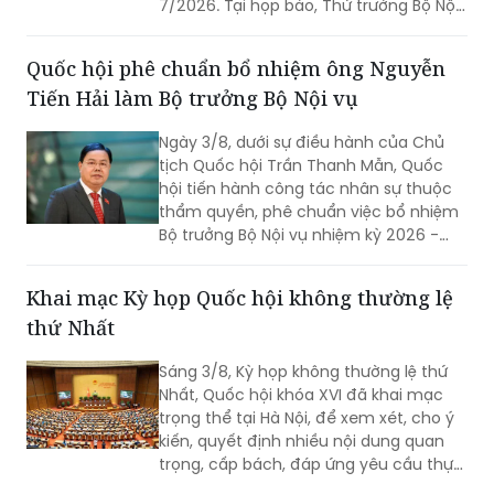
Quốc hội phê chuẩn bổ nhiệm ông Nguyễn
toàn quốc.
Tiến Hải làm Bộ trưởng Bộ Nội vụ
Ngày 3/8, dưới sự điều hành của Chủ
tịch Quốc hội Trần Thanh Mẫn, Quốc
hội tiến hành công tác nhân sự thuộc
thẩm quyền, phê chuẩn việc bổ nhiệm
Bộ trưởng Bộ Nội vụ nhiệm kỳ 2026 -
2031 đối với ông Nguyễn Tiến Hải, Ủy
viên Ban Chấp hành Trung ương Đảng,
Khai mạc Kỳ họp Quốc hội không thường lệ
quyền Bộ trưởng Bộ Nội vụ.
thứ Nhất
Sáng 3/8, Kỳ họp không thường lệ thứ
Nhất, Quốc hội khóa XVI đã khai mạc
trọng thể tại Hà Nội, để xem xét, cho ý
kiến, quyết định nhiều nội dung quan
trọng, cấp bách, đáp ứng yêu cầu thực
tiễn, vì sự phát triển nhanh, bền vững
của đất nước.
Bảo đảm thành công của Kỳ họp không