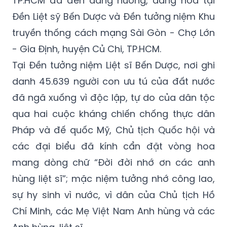
truyền thống cách mạng Sài Gòn - Chợ Lớn
- Gia Định, huyện Củ Chi, TP.HCM.
Tại Đền tưởng niệm Liệt sĩ Bến Dược, nơi ghi
danh 45.639 người con ưu tú của đất nước
đã ngã xuống vì độc lập, tự do của dân tộc
qua hai cuộc kháng chiến chống thực dân
Pháp và đế quốc Mỹ, Chủ tịch Quốc hội và
các đại biểu đã kính cẩn đặt vòng hoa
mang dòng chữ “Đời đời nhớ ơn các anh
hùng liệt sĩ”; mặc niệm tưởng nhớ công lao,
sự hy sinh vì nước, vì dân của Chủ tịch Hồ
Chí Minh, các Mẹ Việt Nam Anh hùng và các
Anh hùng, liệt sĩ...
Đoàn cũng đã dâng hương, tưởng niệm các