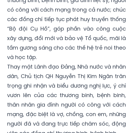
các đồng chí tiếp tục phát huy truyền thống
“Bộ đội Cụ Hồ”, góp phần vào công cuộc
xây dựng, đổi mới và bảo vệ Tổ quốc, mãi là
tấm gương sáng cho các thế hệ trẻ noi theo
và học tập.
Thay mặt Lãnh đạo Đảng, Nhà nước và nhân
dân, Chủ tịch QH Nguyễn Thị Kim Ngân trân
trọng ghi nhận và biểu dương nghị lực, ý chí
vươn lên của các thương binh, bệnh binh,
thân nhân gia đình người có công với cách
mạng, đặc biệt là vợ, chồng, con em, những
người đã và đang trực tiếp chăm sóc, động
viên các đồng chí thương binh, bệnh binh.
Chủ tịch QH biểu dương và đánh giá cao kết