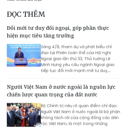
Đổi mới tư duy đối ngoại, góp phần thực
hiện mục tiêu tăng trưởng
Sáng 4/8, tham dự và phát biểu chỉ
đạo tại Phiên toàn thể của Hội nghị
Ngoại giao lần thứ 33, Thủ tướng Lê
Minh Hưng yêu cầu ngành Ngoại giao
tiếp tục đổi mới mạnh mẽ tư duy,
phương thức triển khai công tác đối
ngoại theo hướng chủ động hơn, thực
Người Việt Nam ở nước ngoài là nguồn lực
chất hơn, đồng hành chặt chẽ hơn với
chiến lược quan trọng của đất nước
các Bộ, ngành, địa phương và cộng
đồng doanh nghiệp nhằm góp phần
Bộ Chính trị nêu rõ quan điểm chỉ đạo:
thực hiện mục tiêu tăng trưởng 2 con
Người Việt Nam ở nước ngoài là bộ phận
số.
không tách rời của cộng đồng các dân
tộc Việt Nam, là một trong những
nguồn lực chiến lược quan trọng, góp
phần nâng cao sức mạnh tổng hợp
quốc gia; là cầu nối giữa Việt Nam với