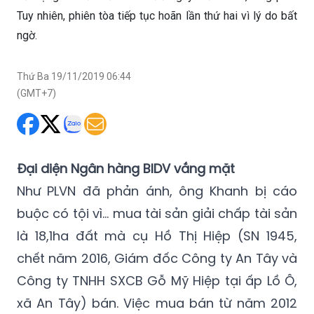
Ngân hàng BIDV Tây Sài Gòn) và Nguyễn Quang Lộc (SN
1970, thuộc cấp ông Hùng) “vi phạm quy định về quản lý,
sử dụng tài sản của Nhà nước gây thất thoát, lãng phí”.
Tuy nhiên, phiên tòa tiếp tục hoãn lần thứ hai vì lý do bất
ngờ.
Thứ Ba 19/11/2019 06:44
(GMT+7)
Đại diện Ngân hàng BIDV vắng mặt
Như PLVN đã phản ánh, ông Khanh bị cáo
buộc có tội vì… mua tài sản giải chấp tài sản
là 18,1ha đất mà cụ Hồ Thị Hiệp (SN 1945,
chết năm 2016, Giám đốc Công ty An Tây và