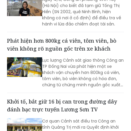
Mượn iPhone 17 Pro Max của đồng nghiệp
gọi nhờ, rồi mang đi bán
Ngày 4/8, Công an phường Vĩnh Tuy
(Hà Nội) cho biết đã tạm giữ Tống Thị
Hiền (SN 2002, quê Ninh Bình, hiện
không có nơi ở cố định) để điều tra về
hành vi lừa đảo chiếm đoạt tài sản.
Phát hiện hơn 800kg cá viên, tôm viên, bò
viên không rõ nguồn gốc trên xe khách
Lực lượng Cảnh sát giao thông Công an
TP Đồng Nai vừa phát hiện một xe
khách vận chuyển hơn 800kg cá viên,
tôm viên, bò viên không có hóa đơn,
chứng từ chứng minh nguồn gốc xuất
xứ. Toàn bộ số thực phẩm được vận
chuyển chung với nhiều loại hàng hóa
Khởi tố, bắt giữ 16 bị can trong đường dây
khác trong khoang hành lý, không bảo
đánh bạc trực tuyến Lương Sơn TV
đảm điều kiện an toàn thực phẩm.