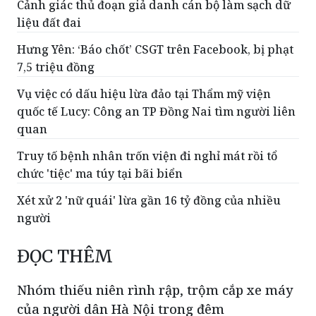
gia truyền” trộn tân dược
Cảnh giác thủ đoạn giả danh cán bộ làm sạch dữ
liệu đất đai
Hưng Yên: ‘Báo chốt’ CSGT trên Facebook, bị phạt
7,5 triệu đồng
Vụ việc có dấu hiệu lừa đảo tại Thẩm mỹ viện
quốc tế Lucy: Công an TP Đồng Nai tìm người liên
quan
Truy tố bệnh nhân trốn viện đi nghỉ mát rồi tổ
chức 'tiệc' ma túy tại bãi biển
Xét xử 2 'nữ quái' lừa gần 16 tỷ đồng của nhiều
người
ĐỌC THÊM