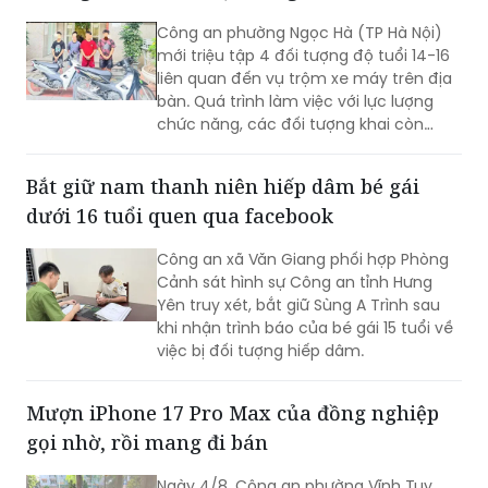
Nhóm thiếu niên rình rập, trộm cắp xe máy
của người dân Hà Nội trong đêm
Công an phường Ngọc Hà (TP Hà Nội)
mới triệu tập 4 đối tượng độ tuổi 14-16
liên quan đến vụ trộm xe máy trên địa
bàn. Quá trình làm việc với lực lượng
chức năng, các đối tượng khai còn
thực hiện vụ trộm khác ở phường Đông
Ngạc.
Bắt giữ nam thanh niên hiếp dâm bé gái
dưới 16 tuổi quen qua facebook
Công an xã Văn Giang phối hợp Phòng
Cảnh sát hình sự Công an tỉnh Hưng
Yên truy xét, bắt giữ Sùng A Trình sau
khi nhận trình báo của bé gái 15 tuổi về
việc bị đối tượng hiếp dâm.