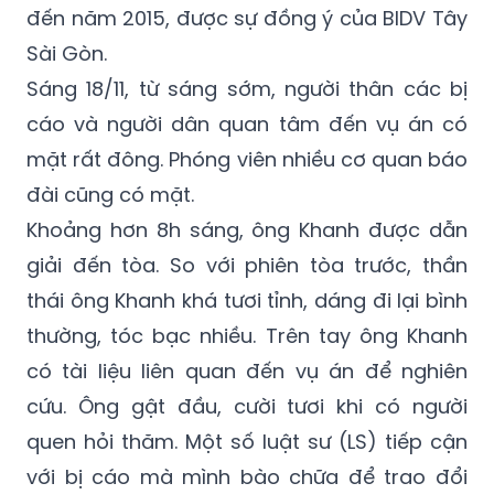
Công ty TNHH SXCB Gỗ Mỹ Hiệp tại ấp Lồ Ô,
xã An Tây) bán. Việc mua bán từ năm 2012
đến năm 2015, được sự đồng ý của BIDV Tây
Sài Gòn.
Sáng 18/11, từ sáng sớm, người thân các bị
cáo và người dân quan tâm đến vụ án có
mặt rất đông. Phóng viên nhiều cơ quan báo
đài cũng có mặt.
Khoảng hơn 8h sáng, ông Khanh được dẫn
giải đến tòa. So với phiên tòa trước, thần
thái ông Khanh khá tươi tỉnh, dáng đi lại bình
thường, tóc bạc nhiều. Trên tay ông Khanh
có tài liệu liên quan đến vụ án để nghiên
cứu. Ông gật đầu, cười tươi khi có người