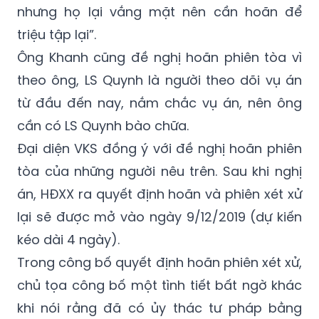
mặt của đại diện Ngân hàng là rất quan
trọng để làm rõ nhiều tình tiết trong vụ án
nhưng họ lại vắng mặt nên cần hoãn để
triệu tập lại”.
Ông Khanh cũng đề nghị hoãn phiên tòa vì
theo ông, LS Quynh là người theo dõi vụ án
từ đầu đến nay, nắm chắc vụ án, nên ông
cần có LS Quynh bào chữa.
Đại diện VKS đồng ý với đề nghị hoãn phiên
tòa của những người nêu trên. Sau khi nghị
án, HĐXX ra quyết định hoãn và phiên xét xử
lại sẽ được mở vào ngày 9/12/2019 (dự kiến
kéo dài 4 ngày).
Trong công bố quyết định hoãn phiên xét xử,