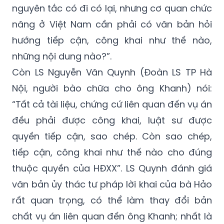
Đồng quan điểm với LS Nghĩa, một giảng
viên Học viện Ngoại giao nói: “Mặc dù theo
nguyên tắc có đi có lại, nhưng cơ quan chức
năng ở Việt Nam cần phải có văn bản hỏi
hướng tiếp cận, công khai như thế nào,
những nội dung nào?”.
Còn LS Nguyễn Văn Quynh (Đoàn LS TP Hà
Nội, người bào chữa cho ông Khanh) nói:
“Tất cả tài liệu, chứng cứ liên quan đến vụ án
đều phải được công khai, luật sư được
quyền tiếp cận, sao chép. Còn sao chép,
tiếp cận, công khai như thế nào cho đúng
thuộc quyền của HĐXX”. LS Quynh đánh giá
văn bản ủy thác tư pháp lời khai của bà Hảo