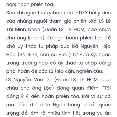
(Đoàn LS TP HCM) và đại diện bị hại là Ngân
hàng BIDV cùng vắng mặt và đều có đơn đề
nghị hoãn phiên tòa.
Sau khi nghe thư ký báo cáo, HĐXX hỏi ý kiến
của những người tham gia phiên tòa. LS Lê
Thị Minh Nhân (Đoàn LS TP HCM, bào chữa
cho ông Khanh) đề nghị hoãn phiên tòa để
chờ ủy thác tư pháp của bà Nguyễn Hiệp
Hảo (SN 1976, con cụ Hiệp) từ Hoa Kỳ; hoặc
trong trường hợp có ủy thác tư pháp cũng
phải hoãn để các LS tiếp cận, nghiên cứu.
LS Nguyễn Văn Dũ (Đoàn LS TP HCM, bào
chữa cho ông Lộc) đồng quan điểm: “Tôi
đồng ý ý kiến hoãn phiên tòa. Bởi vì sự có