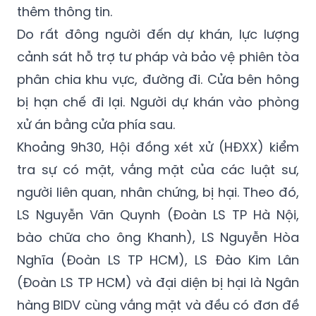
quen hỏi thăm. Một số luật sư (LS) tiếp cận
với bị cáo mà mình bào chữa để trao đổi
thêm thông tin.
Do rất đông người đến dự khán, lực lượng
cảnh sát hỗ trợ tư pháp và bảo vệ phiên tòa
phân chia khu vực, đường đi. Cửa bên hông
bị hạn chế đi lại. Người dự khán vào phòng
xử án bằng cửa phía sau.
Khoảng 9h30, Hội đồng xét xử (HĐXX) kiểm
tra sự có mặt, vắng mặt của các luật sư,
người liên quan, nhân chứng, bị hại. Theo đó,
LS Nguyễn Văn Quynh (Đoàn LS TP Hà Nội,
bào chữa cho ông Khanh), LS Nguyễn Hòa
Nghĩa (Đoàn LS TP HCM), LS Đào Kim Lân