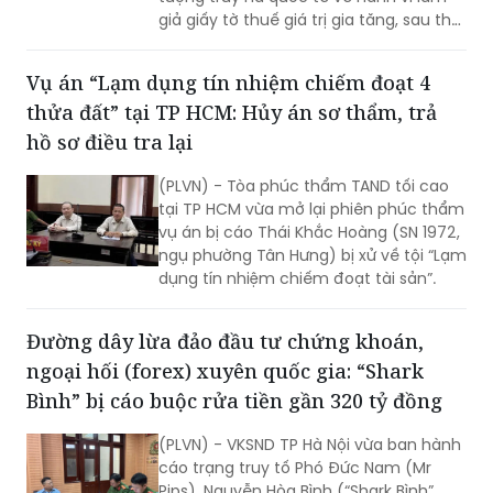
(PLVN) - Lực lượng Công an TP Hải
Phòng vừa phát hiện, bắt giữ và bàn
giao cho phía Trung Quốc một đối
tượng truy nã quốc tế về hành vi làm
giả giấy tờ thuế giá trị gia tăng, sau thời
gian lẩn trốn trên địa bàn thành phố.
Vụ án “Lạm dụng tín nhiệm chiếm đoạt 4
thửa đất” tại TP HCM: Hủy án sơ thẩm, trả
hồ sơ điều tra lại
(PLVN) - Tòa phúc thẩm TAND tối cao
tại TP HCM vừa mở lại phiên phúc thẩm
vụ án bị cáo Thái Khắc Hoàng (SN 1972,
ngụ phường Tân Hưng) bị xử về tội “Lạm
dụng tín nhiệm chiếm đoạt tài sản”.
Đường dây lừa đảo đầu tư chứng khoán,
ngoại hối (forex) xuyên quốc gia: “Shark
Bình” bị cáo buộc rửa tiền gần 320 tỷ đồng