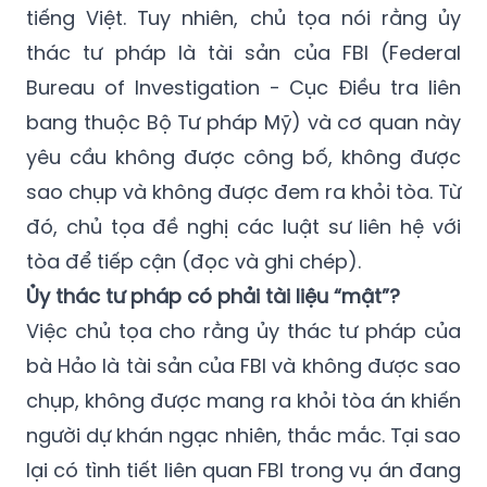
chủ tọa công bố một tình tiết bất ngờ khác
khi nói rằng đã có ủy thác tư pháp bằng
tiếng Việt. Tuy nhiên, chủ tọa nói rằng ủy
thác tư pháp là tài sản của FBI (Federal
Bureau of Investigation - Cục Điều tra liên
bang thuộc Bộ Tư pháp Mỹ) và cơ quan này
yêu cầu không được công bố, không được
sao chụp và không được đem ra khỏi tòa. Từ
đó, chủ tọa đề nghị các luật sư liên hệ với
tòa để tiếp cận (đọc và ghi chép).
Ủy thác tư pháp có phải tài liệu “mật”?
Việc chủ tọa cho rằng ủy thác tư pháp của
bà Hảo là tài sản của FBI và không được sao
chụp, không được mang ra khỏi tòa án khiến