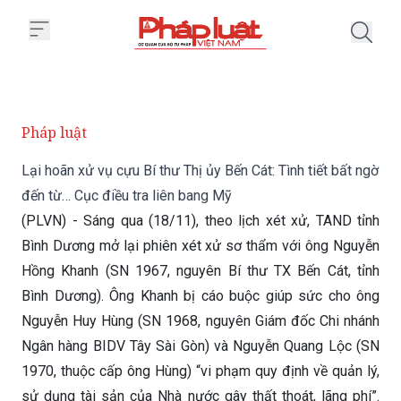
Trang chủ Lại hoãn xử vụ cựu Bí 
Pháp luật
Lại hoãn xử vụ cựu Bí thư Thị ủy Bến Cát: Tình tiết bất ngờ
đến từ… Cục điều tra liên bang Mỹ
(PLVN) - Sáng qua (18/11), theo lịch xét xử, TAND tỉnh
Bình Dương mở lại phiên xét xử sơ thẩm với ông Nguyễn
Hồng Khanh (SN 1967, nguyên Bí thư TX Bến Cát, tỉnh
Bình Dương). Ông Khanh bị cáo buộc giúp sức cho ông
Nguyễn Huy Hùng (SN 1968, nguyên Giám đốc Chi nhánh