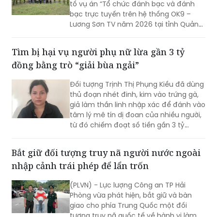
Cơ quan Cảnh sát điều tra Công an
tỉnh Quảng Trị mới ra Quyết định khởi
tố vụ án “Tổ chức đánh bạc và đánh
bạc trực tuyến trên hệ thống OK9 –
Lương Sơn TV năm 2026 tại tỉnh Quảng
Trị và các tỉnh, thành phố liên quan”;
đồng thời khởi tố 16 bị can về các tội Tổ
​Tìm bị hại vụ người phụ nữ lừa gần 3 tỷ
chức đánh bạc và Đánh bạc theo quy
đồng bằng trò “giải bùa ngải”
định của Bộ luật Hình sự.
Đối tượng Trịnh Thị Phụng Kiều đã dùng
thủ đoạn nhét đinh, kim vào trứng gà,
giả làm thần linh nhập xác để đánh vào
tâm lý mê tín dị đoan của nhiều người,
từ đó chiếm đoạt số tiền gần 3 tỷ
đồng.
Bắt giữ đối tượng truy nã người nước ngoài
nhập cảnh trái phép để lẩn trốn