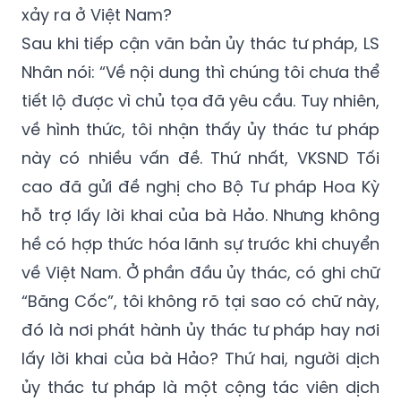
người dự khán ngạc nhiên, thắc mắc. Tại sao
lại có tình tiết liên quan FBI trong vụ án đang
xảy ra ở Việt Nam?
Sau khi tiếp cận văn bản ủy thác tư pháp, LS
Nhân nói: “Về nội dung thì chúng tôi chưa thể
tiết lộ được vì chủ tọa đã yêu cầu. Tuy nhiên,
về hình thức, tôi nhận thấy ủy thác tư pháp
này có nhiều vấn đề. Thứ nhất, VKSND Tối
cao đã gửi đề nghị cho Bộ Tư pháp Hoa Kỳ
hỗ trợ lấy lời khai của bà Hảo. Nhưng không
hề có hợp thức hóa lãnh sự trước khi chuyển
về Việt Nam. Ở phần đầu ủy thác, có ghi chữ
“Băng Cốc”, tôi không rõ tại sao có chữ này,
đó là nơi phát hành ủy thác tư pháp hay nơi