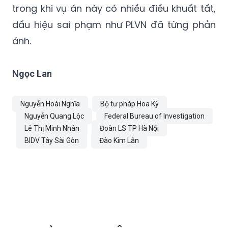
rất quan trọng, có thể làm thay đổi bản
chất vụ án liên quan đến ông Khanh; nhất là
trong khi vụ án này có nhiều điều khuất tất,
dấu hiệu sai phạm như PLVN đã từng phản
ánh.
Ngọc Lan
Nguyễn Hoài Nghĩa
Bộ tư pháp Hoa Kỳ
Nguyễn Quang Lộc
Federal Bureau of Investigation
Lê Thị Minh Nhân
Đoàn LS TP Hà Nội
BIDV Tây Sài Gòn
Đào Kim Lân