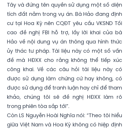
quyền lợi, nghĩa vụ liên quan đến vụ án. Vì bà
Hảo là người có cổ phần trong Công ty An
Tây và đứng tên quyền sử dụng một số diện
tích đất nằm trong vụ án. Bà Hảo đang định
cư tại Hoa Kỳ nên CQĐT yêu cầu VKSND Tối
cao đề nghị FBI hỗ trợ, lấy lời khai của bà
Hảo về nội dung vụ án thông qua hình thức
ủy thác tư pháp. Tài liệu này có một số vấn
đề mà HĐXX cho rằng không thể tiếp xúc
công khai. Về các câu hỏi tài liệu này có
được sử dụng làm chứng cứ hay không, có
được sử dụng để tranh luận hay chỉ để tham
khảo, chúng tôi sẽ đề nghị HĐXX làm rõ
trong phiên tòa sắp tới”.