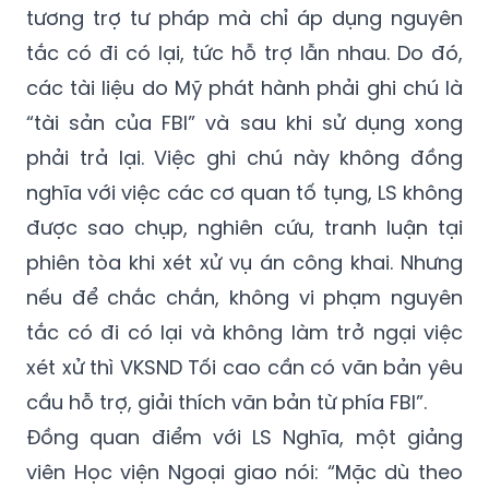
Còn LS Nguyễn Hoài Nghĩa nói: “Theo tôi hiểu
giữa Việt Nam và Hoa Kỳ không có hiệp định
tương trợ tư pháp mà chỉ áp dụng nguyên
tắc có đi có lại, tức hỗ trợ lẫn nhau. Do đó,
các tài liệu do Mỹ phát hành phải ghi chú là
“tài sản của FBI” và sau khi sử dụng xong
phải trả lại. Việc ghi chú này không đồng
nghĩa với việc các cơ quan tố tụng, LS không
được sao chụp, nghiên cứu, tranh luận tại
phiên tòa khi xét xử vụ án công khai. Nhưng
nếu để chắc chắn, không vi phạm nguyên
tắc có đi có lại và không làm trở ngại việc
xét xử thì VKSND Tối cao cần có văn bản yêu
cầu hỗ trợ, giải thích văn bản từ phía FBI”.