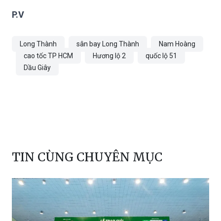
P.V
Long Thành
sân bay Long Thành
Nam Hoàng
cao tốc TP HCM
Hương lộ 2
quốc lộ 51
Dầu Giây
TIN CÙNG CHUYÊN MỤC