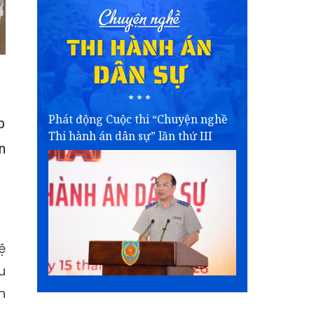
Phát động Cuộc thi “Chuyện nghề
p
Thi hành án dân sự” lần thứ III
n
ệ
u
n