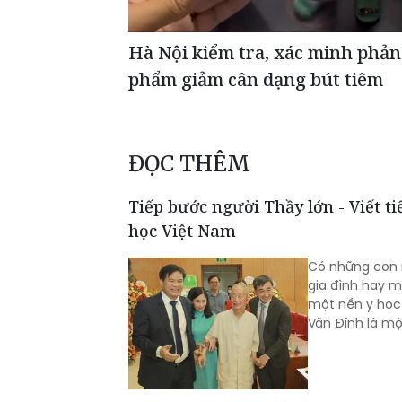
Hà Nội kiểm tra, xác minh phản
phẩm giảm cân dạng bút tiêm
ĐỌC THÊM
Tiếp bước người Thầy lớn - Viết t
học Việt Nam
Có những con n
gia đình hay m
một nền y học.
Văn Đính là m