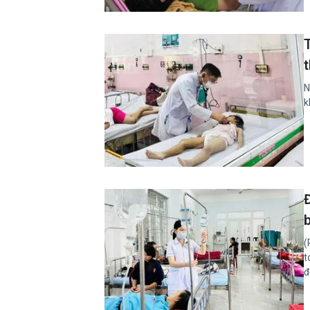
N
k
(
t
đ