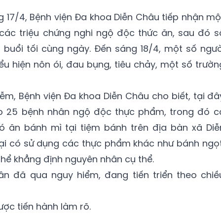
g 17/4, Bệnh viện Đa khoa Diễn Châu tiếp nhận mộ
 các triệu chứng nghi ngộ độc thức ăn, sau đó s
 buổi tối cùng ngày. Đến sáng 18/4, một số ngườ
iểu hiện nôn ói, đau bụng, tiêu chảy, một số trườn
iễm, Bệnh viện Đa khoa Diễn Châu cho biết, tại đâ
ho 25 bệnh nhân ngộ độc thực phẩm, trong đó c
ó ăn bánh mì tại tiệm bánh trên địa bàn xã Diễ
lại có sử dụng các thực phẩm khác như bánh ngọt
thể khẳng định nguyên nhân cụ thể.
n đã qua nguy hiểm, đang tiến triển theo chiề
ợc tiến hành làm rõ.