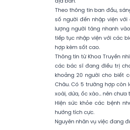
địa bàn.
Theo thông tin ban đầu, sán
số người đến nhập viện với
lượng người tăng nhanh vào
tiếp tục nhập viện với các b
hợp kèm sốt cao.
Thông tin từ Khoa Truyền nh
các bác sĩ đang điều trị c
khoảng 20 người cho biết c
Châu. Có 5 trường hợp còn 
xoài, dứa, ốc xào… nên chưa 
Hiện sức khỏe các bệnh nhâ
hướng tích cực.
Nguyên nhân vụ việc đang đư