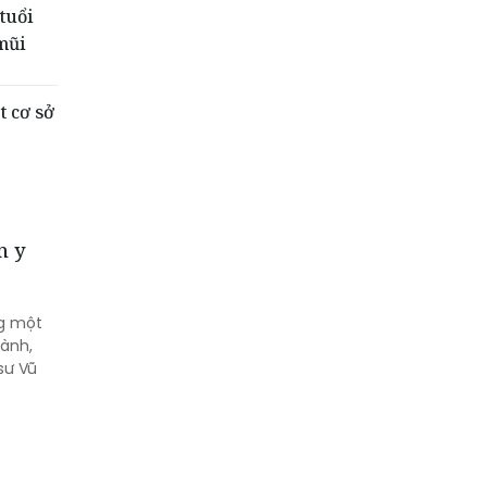
tuổi
mũi
t cơ sở
n y
ng một
gành,
sư Vũ