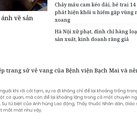
Chảy máu cam kéo dài, bé trai 14 
phát hiện khối u hiếm gặp vùng 
 ánh về sản
xoang
Hà Nội xử phạt, đình chỉ hàng loạ
sản xuất, kinh doanh răng giả
iếp trang sử vẻ vang của Bệnh viện Bạch Mai và nề
gười khi rời cõi tạm, sự ra đi không chỉ để lại khoảng trống tro
ột cơ quan, mà còn để lại khoảng lặng trong cả một chuyên n
 Sự từ biệt của Anh hùng Lao động, Thầy thuốc Nhân dân, Giáo 
ột mất mát như vậy.