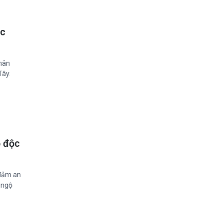
ộc
nhân
Tây.
ộ độc
 đảm an
 ngộ