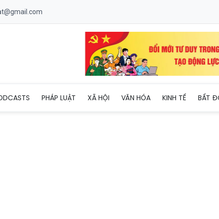
uat@gmail.com
 viện với biểu hiện nghi ngộ độc sau ăn bánh mì
ODCASTS
PHÁP LUẬT
XÃ HỘI
VĂN HÓA
KINH TẾ
BẤT Đ