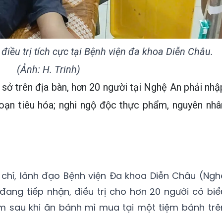
ều trị tích cực tại Bệnh viện đa khoa Diễn Châu.
(Ảnh: H. Trinh)
 sở trên địa bàn, hơn 20 người tại Nghệ An phải nhậ
 loạn tiêu hóa; nghi ngộ độc thực phẩm, nguyên nhâ
o chí, lãnh đạo Bệnh viện Đa khoa Diễn Châu (Ngh
 đang tiếp nhận, điều trị cho hơn 20 người có biể
m sau khi ăn bánh mì mua tại một tiệm bánh trê