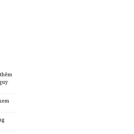
 thêm
quy
 xem
ng