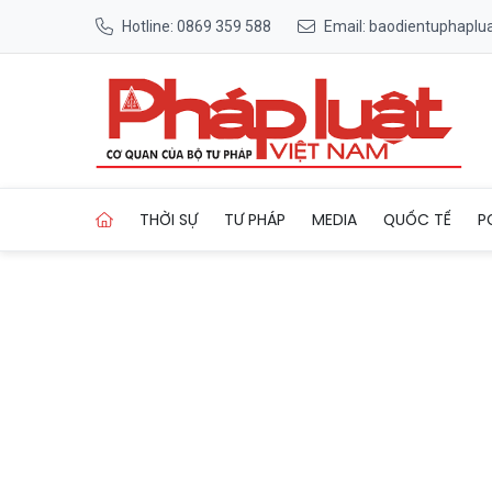
Hotline: 0869 359 588
Email: baodientuphapl
Trang chủ Hơn 20 người nhập
THỜI SỰ
TƯ PHÁP
MEDIA
QUỐC TẾ
P