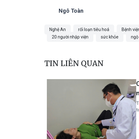
Ngô Toàn
Nghệ An
rối loạn tiêu hoá
Bệnh việ
20 người nhập viện
sức khỏe
ngộ
TIN LIÊN QUAN
T
t