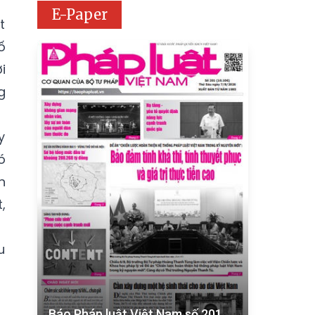
E-Paper
t
ố
i
g
y
ó
n
,
u
Báo Pháp luật Việt Nam số 201