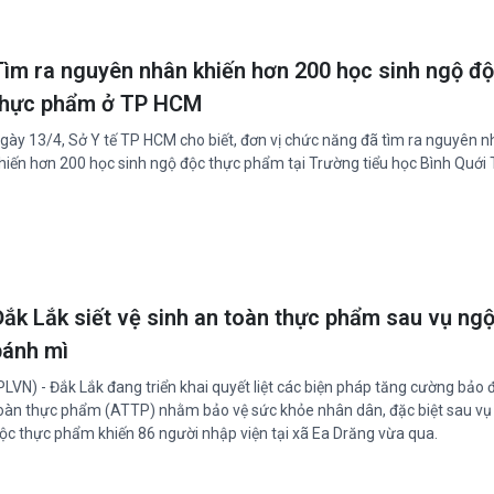
Tìm ra nguyên nhân khiến hơn 200 học sinh ngộ đ
thực phẩm ở TP HCM
gày 13/4, Sở Y tế TP HCM cho biết, đơn vị chức năng đã tìm ra nguyên 
hiến hơn 200 học sinh ngộ độc thực phẩm tại Trường tiểu học Bình Quới 
Đắk Lắk siết vệ sinh an toàn thực phẩm sau vụ ng
bánh mì
PLVN) - Đắk Lắk đang triển khai quyết liệt các biện pháp tăng cường bảo
oàn thực phẩm (ATTP) nhằm bảo vệ sức khỏe nhân dân, đặc biệt sau vụ
ộc thực phẩm khiến 86 người nhập viện tại xã Ea Drăng vừa qua.