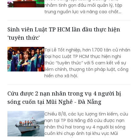
nhằm tinh gọn đầu mối quản lý, tập
trung nguồn lực và nâng cao chất
lượng giáo dục. Việc sắp xếp phải hoàn
thành trước ngày 20/8/2026.
Sinh viên Luật TP HCM lần đầu thực hiện
'tuyên thức'
Tại Lễ Tốt nghiệp, hơn 1.700 tân cử nhân
Đại học Luật TP HCM thực hiện nghi
thức “tuyên thức” với 5 cam kết về sự
liêm chính, thượng tôn pháp luật, cống
hiến cho xã hội.
Cứu được 2 nạn nhân trong vụ 4 người bị
sóng cuốn tại Mũi Nghê - Đà Nẵng
Chiều 8/8, các lực lượng tìm kiếm, cứu
nạn tại TP Đà Nẵng đã cứu được nạn
nhân thứ hai trong vụ 4 người bị sóng
cuốn khi chụp ảnh tại khu vực Mũi