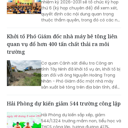
nhiệm kỳ 2026-2031 sẽ tổ chức Kỳ họp
thứ 6 (kỳ họp chuyên đề) để xem xét,
quyết định các nội dung quan trọng
thuộc thẩm quyền, trong đó có các nội
dung về công tác nhân sự.
Khởi tố Phó Giám đốc nhà máy bê tông liên
quan vụ đổ hơn 400 tấn chất thải ra môi
trường
Cơ quan Cảnh sát điều tra Công an
tỉnh Tây Ninh đã khởi tố vụ án, khởi tố bị
can đối với ông Nguyễn Hoàng Trọng
Nhân - Phó Giám đốc một nhà máy
sản xuất bê tông trên địa bàn tỉnh, để
điều tra về hành vi “Gây ô nhiễm môi
trường”. Vụ án được xác định liên quan
Hải Phòng dự kiến giảm 544 trường công lập
đến việc đổ, chôn lấp trái phép hơn
400 tấn bê tông thải ra môi trường.
Hải Phòng dự kiến sắp xếp, giảm
544/1.324 trường mầm non, tiểu học và
THCS công lập, tương đương 41,1%,