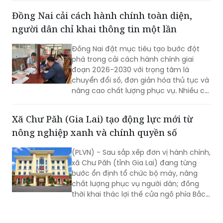
thanh toán số.
Đồng Nai cải cách hành chính toàn diện,
người dân chỉ khai thông tin một lần
Đồng Nai đặt mục tiêu tạo bước đột
phá trong cải cách hành chính giai
đoạn 2026-2030 với trọng tâm là
chuyển đổi số, đơn giản hóa thủ tục và
nâng cao chất lượng phục vụ. Nhiều chỉ
tiêu được đặt ra nhằm rút ngắn thời
gian giải quyết, tăng sự hài lòng của
Xã Chư Păh (Gia Lai) tạo động lực mới từ
người dân và doanh nghiệp.
nông nghiệp xanh và chính quyền số
(PLVN) - Sau sắp xếp đơn vị hành chính,
xã Chư Păh (tỉnh Gia Lai) đang từng
bước ổn định tổ chức bộ máy, nâng
chất lượng phục vụ người dân; đồng
thời khai thác lợi thế cửa ngõ phía Bắc,
nông nghiệp công nghệ cao và bản sắc
văn hóa Jrai để mở rộng không gian