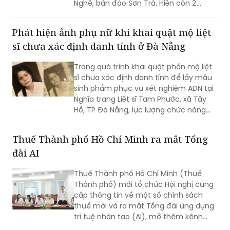
Nghê, bán đảo Sơn Trà. Hiện còn 2
người chưa tìm thấy.
Phát hiện ảnh phụ nữ khi khai quật mộ liệt
sĩ chưa xác định danh tính ở Đà Nẵng
Trong quá trình khai quật phần mộ liệt
sĩ chưa xác định danh tính để lấy mẫu
sinh phẩm phục vụ xét nghiệm ADN tại
Nghĩa trang Liệt sĩ Tam Phước, xã Tây
Hồ, TP Đà Nẵng, lực lượng chức năng
phát hiện nhiều di vật, trong đó đáng
chú ý có di ảnh một phụ nữ.
Thuế Thành phố Hồ Chí Minh ra mắt Tổng
đài AI
Thuế Thành phố Hồ Chí Minh (Thuế
Thành phố) mới tổ chức Hội nghị cung
cấp thông tin về một số chính sách
thuế mới và ra mắt Tổng đài ứng dụng
trí tuệ nhân tạo (AI), mở thêm kênh
cung cấp thông tin thuế qua nền tảng