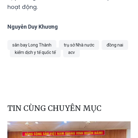
hoạt động.
Nguyễn Duy Khương
sân bay Long Thành
trụ sở Nhà nước
đồng nai
kiểm dịch y tế quốc tế
acv
TIN CÙNG CHUYÊN MỤC