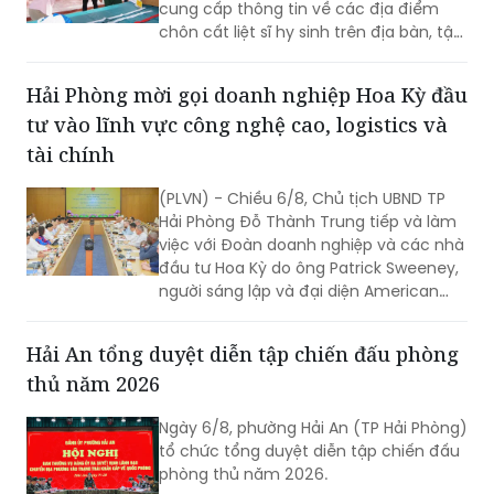
cung cấp thông tin về các địa điểm
chôn cất liệt sĩ hy sinh trên địa bàn, tập
trung tại khu vực đèo Phước Tượng,
đèo Hải Vân (xã Chân Mây - Lăng Cô)
Hải Phòng mời gọi doanh nghiệp Hoa Kỳ đầu
và khu vực sông Truồi (xã Lộc An).
tư vào lĩnh vực công nghệ cao, logistics và
tài chính
(PLVN) - Chiều 6/8, Chủ tịch UBND TP
Hải Phòng Đỗ Thành Trung tiếp và làm
việc với Đoàn doanh nghiệp và các nhà
đầu tư Hoa Kỳ do ông Patrick Sweeney,
người sáng lập và đại diện American
Kestrel Global Strategies Group làm
Trưởng đoàn đến thăm, làm việc và
Hải An tổng duyệt diễn tập chiến đấu phòng
tìm hiểu cơ hội đầu tư tại Hải Phòng.
thủ năm 2026
Ngày 6/8, phường Hải An (TP Hải Phòng)
tổ chức tổng duyệt diễn tập chiến đấu
phòng thủ năm 2026.