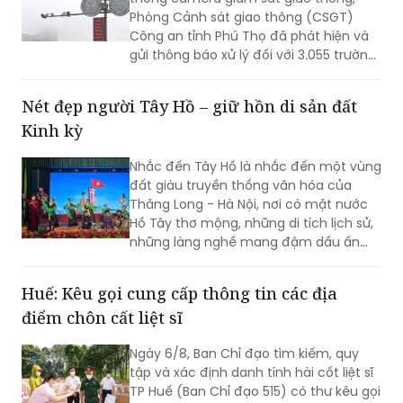
Phòng Cảnh sát giao thông (CSGT)
Công an tỉnh Phú Thọ đã phát hiện và
gửi thông báo xử lý đối với 3.055 trường
hợp ô tô vi phạm trật tự an toàn giao
thông (TTATGT). Các lỗi vi phạm phổ
Nét đẹp người Tây Hồ – giữ hồn di sản đất
biến tập trung vào hành vi chạy quá
Kinh kỳ
tốc độ và không chấp hành tín hiệu
đèn giao thông.
Nhắc đến Tây Hồ là nhắc đến một vùng
đất giàu truyền thống văn hóa của
Thăng Long - Hà Nội, nơi có mặt nước
Hồ Tây thơ mộng, những di tích lịch sử,
những làng nghề mang đậm dấu ấn
dân gian và những con người luôn biết
trân trọng, gìn giữ các giá trị văn hóa
Huế: Kêu gọi cung cấp thông tin các địa
nghìn năm văn hiến.
điểm chôn cất liệt sĩ
Ngày 6/8, Ban Chỉ đạo tìm kiếm, quy
tập và xác định danh tính hài cốt liệt sĩ
TP Huế (Ban Chỉ đạo 515) có thư kêu gọi