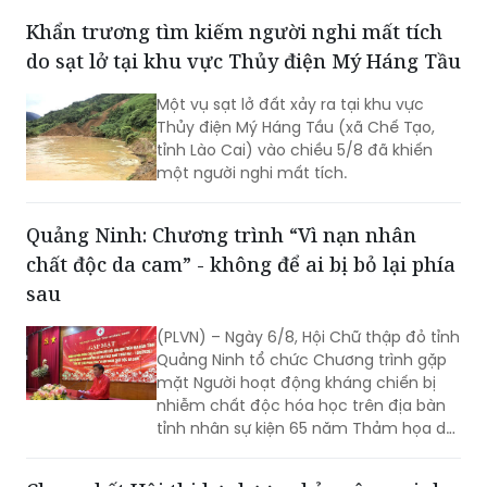
Khẩn trương tìm kiếm người nghi mất tích
do sạt lở tại khu vực Thủy điện Mý Háng Tầu
Một vụ sạt lở đất xảy ra tại khu vực
Thủy điện Mý Háng Tầu (xã Chế Tạo,
tỉnh Lào Cai) vào chiều 5/8 đã khiến
một người nghi mất tích.
Quảng Ninh: Chương trình “Vì nạn nhân
chất độc da cam” - không để ai bị bỏ lại phía
sau
(PLVN) – Ngày 6/8, Hội Chữ thập đỏ tỉnh
Quảng Ninh tổ chức Chương trình gặp
mặt Người hoạt động kháng chiến bị
nhiễm chất độc hóa học trên địa bàn
tỉnh nhân sự kiện 65 năm Thảm họa da
cam ở Việt Nam (10/8/1961 -
10/8/2026) và tổng kết 5 năm phong