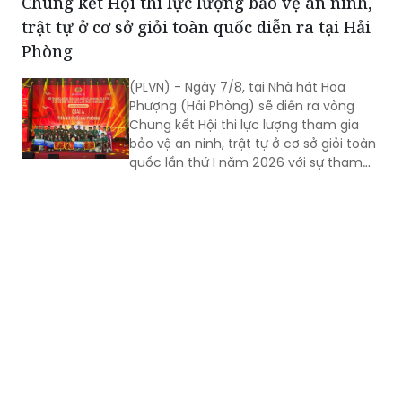
Chung kết Hội thi lực lượng bảo vệ an ninh,
trào “Vì nạn nhân chất độc da cam”.
trật tự ở cơ sở giỏi toàn quốc diễn ra tại Hải
Phòng
(PLVN) - Ngày 7/8, tại Nhà hát Hoa
Phượng (Hải Phòng) sẽ diễn ra vòng
Chung kết Hội thi lực lượng tham gia
bảo vệ an ninh, trật tự ở cơ sở giỏi toàn
quốc lần thứ I năm 2026 với sự tham
gia của 8 đội tuyển xuất sắc đại diện
cho 34 tỉnh, TP.