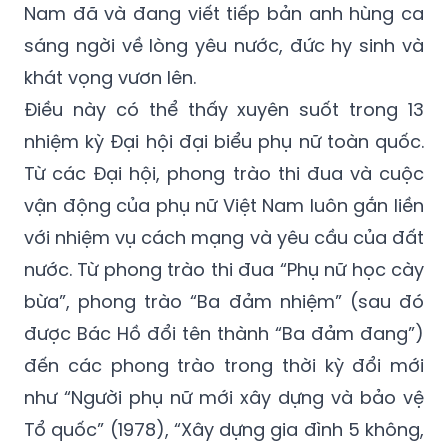
Nam đã và đang viết tiếp bản anh hùng ca
sáng ngời về lòng yêu nước, đức hy sinh và
khát vọng vươn lên.
Điều này có thể thấy xuyên suốt trong 13
nhiệm kỳ Đại hội đại biểu phụ nữ toàn quốc.
Từ các Đại hội, phong trào thi đua và cuộc
vận động của phụ nữ Việt Nam luôn gắn liền
với nhiệm vụ cách mạng và yêu cầu của đất
nước. Từ phong trào thi đua “Phụ nữ học cày
bừa”, phong trào “Ba đảm nhiệm” (sau đó
được Bác Hồ đổi tên thành “Ba đảm đang”)
đến các phong trào trong thời kỳ đổi mới
như “Người phụ nữ mới xây dựng và bảo vệ
Tổ quốc” (1978), “Xây dựng gia đình 5 không,