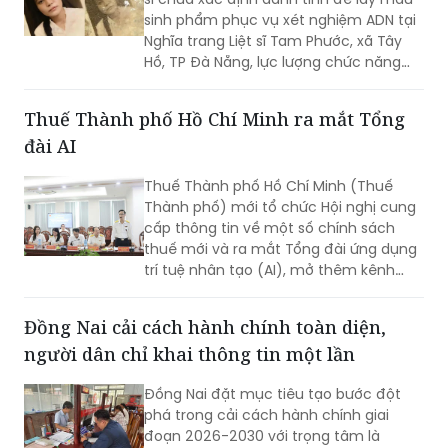
sinh phẩm phục vụ xét nghiệm ADN tại
Nghĩa trang Liệt sĩ Tam Phước, xã Tây
Hồ, TP Đà Nẵng, lực lượng chức năng
phát hiện nhiều di vật, trong đó đáng
chú ý có di ảnh một phụ nữ.
Thuế Thành phố Hồ Chí Minh ra mắt Tổng
đài AI
Thuế Thành phố Hồ Chí Minh (Thuế
Thành phố) mới tổ chức Hội nghị cung
cấp thông tin về một số chính sách
thuế mới và ra mắt Tổng đài ứng dụng
trí tuệ nhân tạo (AI), mở thêm kênh
cung cấp thông tin thuế qua nền tảng
thanh toán số.
Đồng Nai cải cách hành chính toàn diện,
người dân chỉ khai thông tin một lần
Đồng Nai đặt mục tiêu tạo bước đột
phá trong cải cách hành chính giai
đoạn 2026-2030 với trọng tâm là