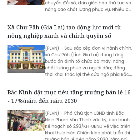
chuyển đổi số, đơn giản hóa thủ tục và
nâng cao chất lượng phục vụ. Nhiều chỉ
tiêu được đặt ra nhằm rút ngắn thời
gian giải quyết, tăng sự hài lòng của
Xã Chư Păh (Gia Lai) tạo động lực mới từ
người dân và doanh nghiệp.
nông nghiệp xanh và chính quyền số
(PLVN) - Sau sắp xếp đơn vị hành chính,
xã Chư Păh (tỉnh Gia Lai) đang từng
bước ổn định tổ chức bộ máy, nâng
chất lượng phục vụ người dân; đồng
thời khai thác lợi thế cửa ngõ phía Bắc,
nông nghiệp công nghệ cao và bản sắc
văn hóa Jrai để mở rộng không gian
Bắc Ninh đặt mục tiêu tăng trưởng bán lẻ 16
phát triển.
- 17%/năm đến năm 2030
(PLVN) - Phó Chủ tịch UBND tỉnh Bắc
Ninh Phạm Văn Thịnh vừa ký, ban hành
Kế hoạch số 293/KH-UBND về việc triển
khai thực hiện Chiến lược phát triển thị
trường bán lẻ đến năm 2030, tầm nhìn