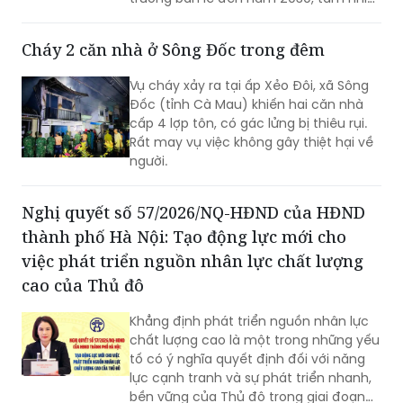
đến năm 2050 trên địa bàn tỉnh Bắc
Ninh.
Cháy 2 căn nhà ở Sông Đốc trong đêm
Vụ cháy xảy ra tại ấp Xẻo Đôi, xã Sông
Đốc (tỉnh Cà Mau) khiến hai căn nhà
cấp 4 lợp tôn, có gác lửng bị thiêu rụi.
Rất may vụ việc không gây thiệt hại về
người.
Nghị quyết số 57/2026/NQ-HĐND của HĐND
thành phố Hà Nội: Tạo động lực mới cho
việc phát triển nguồn nhân lực chất lượng
cao của Thủ đô
Khẳng định phát triển nguồn nhân lực
chất lượng cao là một trong những yếu
tố có ý nghĩa quyết định đối với năng
lực cạnh tranh và sự phát triển nhanh,
bền vững của Thủ đô trong giai đoạn