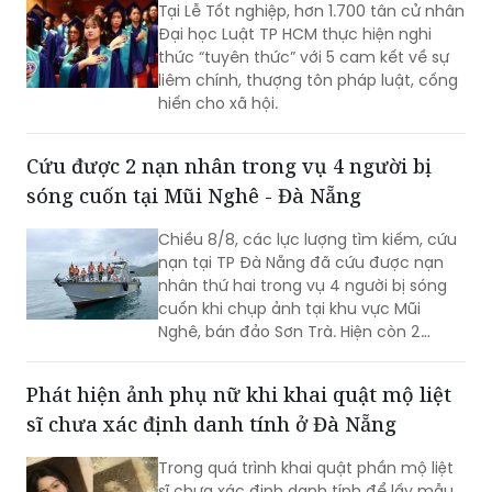
Tại Lễ Tốt nghiệp, hơn 1.700 tân cử nhân
Đại học Luật TP HCM thực hiện nghi
thức “tuyên thức” với 5 cam kết về sự
liêm chính, thượng tôn pháp luật, cống
hiến cho xã hội.
Cứu được 2 nạn nhân trong vụ 4 người bị
sóng cuốn tại Mũi Nghê - Đà Nẵng
Chiều 8/8, các lực lượng tìm kiếm, cứu
nạn tại TP Đà Nẵng đã cứu được nạn
nhân thứ hai trong vụ 4 người bị sóng
cuốn khi chụp ảnh tại khu vực Mũi
Nghê, bán đảo Sơn Trà. Hiện còn 2
người chưa tìm thấy.
Phát hiện ảnh phụ nữ khi khai quật mộ liệt
sĩ chưa xác định danh tính ở Đà Nẵng
Trong quá trình khai quật phần mộ liệt
sĩ chưa xác định danh tính để lấy mẫu