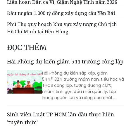
Liên hoan Dân ca Ví, Giặm Nghệ Tĩnh năm 2026
Đầu tư gần 1.000 tỷ đồng xây dựng cầu Yên Bái
Phú Thọ quy hoạch khu vực xây tượng Chủ tịch
Hồ Chí Minh tại Đền Hùng
ĐỌC THÊM
Hải Phòng dự kiến giảm 544 trường công lập
Hải Phòng dự kiến sắp xếp, giảm
544/1.324 trường mầm non, tiểu học và
THCS công lập, tương đương 41,1%,
nhằm tinh gọn đầu mối quản lý, tập
trung nguồn lực và nâng cao chất
lượng giáo dục. Việc sắp xếp phải hoàn
thành trước ngày 20/8/2026.
Sinh viên Luật TP HCM lần đầu thực hiện
'tuyên thức'