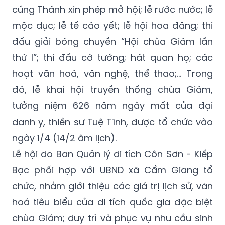
cúng Thánh xin phép mở hội; lễ rước nước; lễ
mộc dục; lễ tế cáo yết; lễ hội hoa đăng; thi
đấu giải bóng chuyền “Hội chùa Giám lần
thứ I”; thi đấu cờ tướng; hát quan họ; các
hoạt văn hoá, văn nghệ, thể thao;… Trong
đó, lễ khai hội truyền thống chùa Giám,
tưởng niệm 626 năm ngày mất của đại
danh y, thiền sư Tuệ Tĩnh, được tổ chức vào
ngày 1/4 (14/2 âm lịch).
Lễ hội do Ban Quản lý di tích Côn Sơn - Kiếp
Bạc phối hợp với UBND xã Cẩm Giang tổ
chức, nhằm giới thiệu các giá trị lịch sử, văn
hoá tiêu biểu của di tích quốc gia đặc biệt
chùa Giám; duy trì và phục vụ nhu cầu sinh