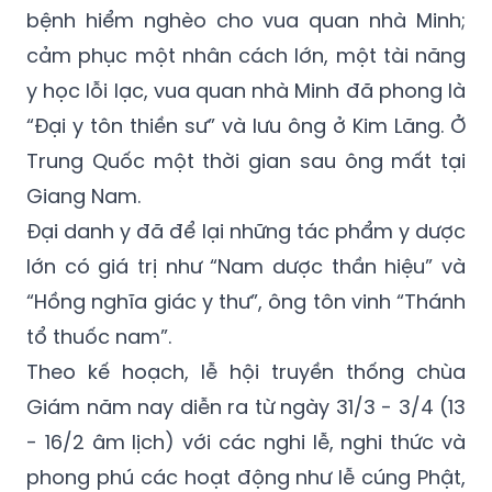
bệnh hiểm nghèo cho vua quan nhà Minh;
cảm phục một nhân cách lớn, một tài năng
y học lỗi lạc, vua quan nhà Minh đã phong là
“Đại y tôn thiền sư” và lưu ông ở Kim Lăng. Ở
Trung Quốc một thời gian sau ông mất tại
Giang Nam.
Đại danh y đã để lại những tác phẩm y dược
lớn có giá trị như “Nam dược thần hiệu” và
“Hồng nghĩa giác y thư”, ông tôn vinh “Thánh
tổ thuốc nam”.
Theo kế hoạch, lễ hội truyền thống chùa
Giám năm nay diễn ra từ ngày 31/3 - 3/4 (13
- 16/2 âm lịch) với các nghi lễ, nghi thức và
phong phú các hoạt động như lễ cúng Phật,