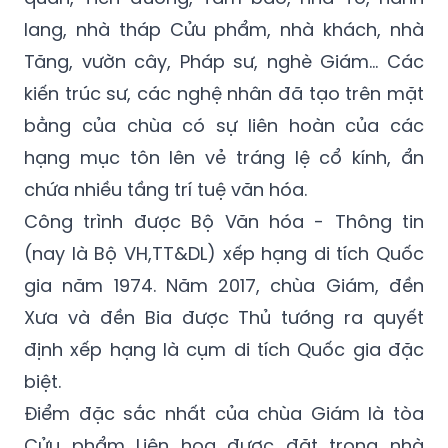
lang, nhà tháp Cửu phẩm, nhà khách, nhà
Tăng, vườn cây, Pháp sư, nghè Giám… Các
kiến trúc sư, các nghệ nhân đã tạo trên mặt
bằng của chùa có sự liên hoàn của các
hạng mục tôn lên vẻ tráng lệ cổ kính, ẩn
chứa nhiều tầng trí tuệ văn hóa.
Công trình được Bộ Văn hóa - Thông tin
(nay là Bộ VH,TT&DL) xếp hạng di tích Quốc
gia năm 1974. Năm 2017, chùa Giám, đền
Xưa và đền Bia được Thủ tướng ra quyết
định xếp hạng là cụm di tích Quốc gia đặc
biệt.
Điểm đặc sắc nhất của chùa Giám là tòa
Cửu phẩm Liên hoa được đặt trong nhà