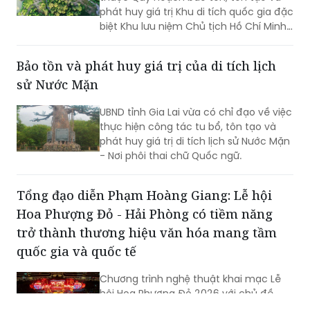
phát huy giá trị Khu di tích quốc gia đặc
biệt Khu lưu niệm Chủ tịch Hồ Chí Minh
đã được Thủ tướng Chính phủ phê
duyệt theo Quyết định số 1943/QĐ-TTg
Bảo tồn và phát huy giá trị của di tích lịch
ngày 27/11/2020.
sử Nước Mặn
UBND tỉnh Gia Lai vừa có chỉ đạo về việc
thực hiện công tác tu bổ, tôn tạo và
phát huy giá trị di tích lịch sử Nước Mặn
- Nơi phôi thai chữ Quốc ngữ.
Tổng đạo diễn Phạm Hoàng Giang: Lễ hội
Hoa Phượng Đỏ - Hải Phòng có tiềm năng
trở thành thương hiệu văn hóa mang tầm
quốc gia và quốc tế
Chương trình nghệ thuật khai mạc Lễ
hội Hoa Phượng Đỏ 2026 với chủ đề
“Hải Phòng: Hội tụ - Tỏa sáng”, chào