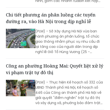
công trình nút giao khác mức vành đai
3,5 với Đại lộ Thăng Long đã dần thành
hình, gồm các nhánh tuabin kết hợp
hầm trực thông.
Chi tiết phương án phân luồng các tuyến
đường ra, vào Hà Nội trong dịp nghỉ lễ
(PLM) - Sở Xây dựng Hà Nội vừa ban
hành phương án phân luồng, tổ chức
giao thông nhằm phục vụ nhu cầu đi
lại tăng cao của người dân trong dịp
nghỉ lễ Giỗ Tổ Hùng Vương (25 -
27/4/2026) và kỳ nghỉ lễ 30/4 - 1/5
(30/4 - 3/5/2026).
Công an phường Hoàng Mai: Quyết liệt xử lý
vi phạm trật tự đô thị
(PLM) - Thực hiện Kế hoạch số 332 của
UBND Thành phố Hà Nội, Kế hoạch số
446 của Công an thành phố Hà Nội về