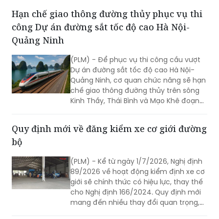
giải quyết "điểm nghẽn" trật tự đô thị
và xây dựng xã, phường bảo đảm trật
tự, kỷ cương, văn minh đô thị trên địa
bàn Thủ đô, lực lượng công an các xã,
Hạn chế giao thông đường thủy phục vụ thi
phường nêu cao tinh thần quyết liệt,
công Dự án đường sắt tốc độ cao Hà Nội-
triển khai đồng bộ nhiều giải pháp xử lý
các tồn tại, vi phạm về trật tự đô thị
Quảng Ninh
nhằm lập lại trật tự, kỷ cương. Trong đó,
Công an phường Hoàng Mai, Tp.Hà Nội
(PLM) - Để phục vụ thi công cầu vượt
đã triển khai đồng bộ nhiều giải pháp
Dự án đường sắt tốc độ cao Hà Nội-
xử lý các tồn tại, vi phạm về trật tự đô
Quảng Ninh, cơ quan chức năng sẽ hạn
thị.
chế giao thông đường thủy trên sông
Kinh Thầy, Thái Bình và Mạo Khê đoạn
qua Quảng Ninh, TP Hải Phòng.
Quy định mới về đăng kiểm xe cơ giới đường
bộ
(PLM) - Kể từ ngày 1/7/2026, Nghị định
89/2026 về hoạt động kiểm định xe cơ
giới sẽ chính thức có hiệu lực, thay thế
cho Nghị định 166/2024. Quy định mới