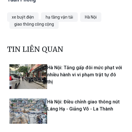
Tuấn Phong
xe buýt điện
hạ tầng vận tải
Hà Nội
giao thông công cộng
TIN LIÊN QUAN
Hà Nội: Tăng gấp đôi mức phạt với
nhiều hành vi vi phạm trật tự đô
thị
Hà Nội: Điều chỉnh giao thông nút
Láng Hạ - Giảng Võ - La Thành