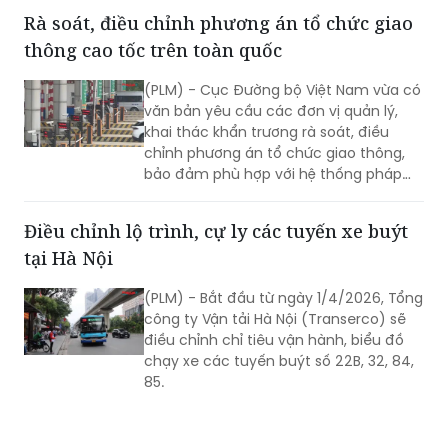
mang đến nhiều thay đổi quan trọng,
trong đó nổi bật là việc triển khai cấp
giấy chứng nhận kiểm định dưới dạng
Rà soát, điều chỉnh phương án tổ chức giao
bản điện tử cho các phương tiện đạt
thông cao tốc trên toàn quốc
yêu cầu.
(PLM) - Cục Đường bộ Việt Nam vừa có
văn bản yêu cầu các đơn vị quản lý,
khai thác khẩn trương rà soát, điều
chỉnh phương án tổ chức giao thông,
bảo đảm phù hợp với hệ thống pháp
luật mới.
Điều chỉnh lộ trình, cự ly các tuyến xe buýt
tại Hà Nội
(PLM) - Bắt đầu từ ngày 1/4/2026, Tổng
công ty Vận tải Hà Nội (Transerco) sẽ
điều chỉnh chỉ tiêu vận hành, biểu đồ
chạy xe các tuyến buýt số 22B, 32, 84,
85.