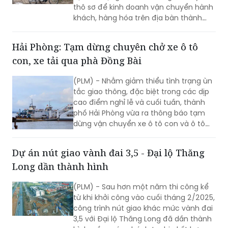
(PLM) - UBND TP.Hà Nội đang lấy ý kiến
nhân dân về dự thảo quyết định về quy
định sử dụng xe mô tô, xe gắn máy, xe
thô sơ để kinh doanh vận chuyển hành
khách, hàng hóa trên địa bàn thành
phố.
Hải Phòng: Tạm dừng chuyên chở xe ô tô
con, xe tải qua phà Đồng Bài
(PLM) - Nhằm giảm thiểu tình trạng ùn
tắc giao thông, đặc biệt trong các dịp
cao điểm nghỉ lễ và cuối tuần, thành
phố Hải Phòng vừa ra thông báo tạm
dừng vận chuyển xe ô tô con và ô tô
tải qua bến phà Đồng Bài.
Dự án nút giao vành đai 3,5 - Đại lộ Thăng
Long dần thành hình
(PLM) - Sau hơn một năm thi công kể
từ khi khởi công vào cuối tháng 2/2025,