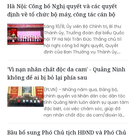
ĐỌC THÊM
Hà Nội: Công bố Nghị quyết và các quyết
định về tổ chức bộ máy, công tác cán bộ
Sáng 10/8, Ủy viên Bộ Chính trị, Bí thư
Thành ủy, Trưởng đoàn đại biểu Quốc
hội TP Hà Nội Trần Đức Thắng chủ trì
hội nghị công bố Nghị quyết, Quyết
định của Ban Thường vụ Thành ủy,
HĐND, UBND TP Hà Nội về tổ chức bộ
máy và công tác cán bộ.
'Vì nạn nhân chất độc da cam' - Quảng Ninh
không để ai bị bỏ lại phía sau
(PLVN) - Những năm qua, Đảng bộ,
chính quyền và Nhân dân các dân tộc
tỉnh Quảng Ninh luôn dành sự quan tâm
đặc biệt, coi việc chăm sóc, giúp đỡ
nạn nhân chất độc da cam/dioxin là