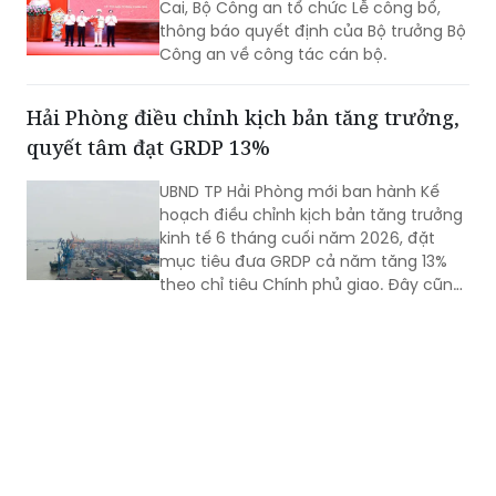
Giám đốc Công an tỉnh Lào Cai
Ngày 10/8/2026, tại Công an tỉnh Lào
Cai, Bộ Công an tổ chức Lễ công bố,
thông báo quyết định của Bộ trưởng Bộ
Công an về công tác cán bộ.
Hải Phòng điều chỉnh kịch bản tăng trưởng,
quyết tâm đạt GRDP 13%
UBND TP Hải Phòng mới ban hành Kế
hoạch điều chỉnh kịch bản tăng trưởng
kinh tế 6 tháng cuối năm 2026, đặt
mục tiêu đưa GRDP cả năm tăng 13%
theo chỉ tiêu Chính phủ giao. Đây cũng
được xác định là nhiệm vụ trọng tâm
nhằm tạo nền tảng hoàn thành mục
tiêu tăng trưởng bình quân giai đoạn
2026 - 2030.