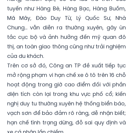
giờ cao điểm, các dịp lễ, Tết. Tình trạng xe
trên 16 chỗ đi vào đón trả khách tại các nhà
hàng, khách sạn, cơ sở lưu trú trên các
tuyến như Hàng Bè, Hàng Bạc, Hàng Buồm,
Mã Mây, Đào Duy Từ, Lý Quốc Sư, Nhà
Chung… vẫn diễn ra thường xuyên, gây ùn
tắc cục bộ và ảnh hưởng đến mỹ quan đô
thị, an toàn giao thông cũng như trải nghiệm
của du khách.
Trên cơ sở đó, Công an TP đề xuất tiếp tục
mở rộng phạm vi hạn chế xe ô tô trên 16 chỗ
hoạt động trong giờ cao điểm đối với phần
diện tích còn lại trong khu vực phố cổ; kiến
nghị duy tu thường xuyên hệ thống biển báo,