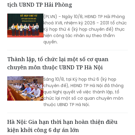
lương tâm, trách nhiệm, là hoạt động
“Đền ơn đáp nghĩa”, “Uống nước nhớ
Bầu bổ sung Phó Chủ tịch HĐND và Phó Chủ
nguồn” sâu sắc.
tịch UBND TP Hải Phòng
(PLVN) - Ngày 10/8, HĐND TP Hải Phòng
khoá XVII, nhiệm kỳ 2026 - 2031 tổ chức
Kỳ họp thứ 4 (kỳ họp chuyên đề) thực
hiện công tác nhân sự theo thẩm
quyền.
Thành lập, tổ chức lại một số cơ quan
chuyên môn thuộc UBND TP Hà Nội
Sáng 10/8, tại Kỳ họp thứ 6 (kỳ họp
chuyên đề), HĐND TP Hà Nội đã thông
qua Nghị quyết về việc thành lập, tổ
chức lại một số cơ quan chuyên môn
thuộc UBND TP Hà Nội.