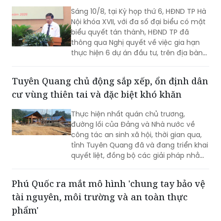
Hà Nội: Gia hạn thời hạn hoàn thiện điều
kiện khởi công 6 dự án lớn
Sáng 10/8, tại Kỳ họp thứ 6, HĐND TP Hà
Nội khóa XVII, với đa số đại biểu có mặt
biểu quyết tán thành, HĐND TP đã
thông qua Nghị quyết về việc gia hạn
thực hiện 6 dự án đầu tư, trên địa bàn
TP Hà Nội.
Tuyên Quang chủ động sắp xếp, ổn định dân
cư vùng thiên tai và đặc biệt khó khăn
Thực hiện nhất quán chủ trương,
đường lối của Đảng và Nhà nước về
công tác an sinh xã hội, thời gian qua,
tỉnh Tuyên Quang đã và đang triển khai
quyết liệt, đồng bộ các giải pháp nhằm
sắp xếp, ổn định dân cư vùng thiên tai
và khu vực đặc biệt khó khăn.
Phú Quốc ra mắt mô hình 'chung tay bảo vệ