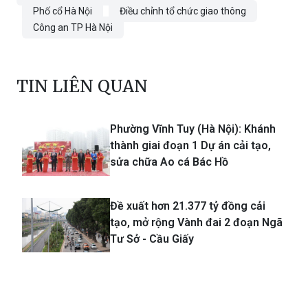
Xuân Lai
Xe ô tô trên 16 chỗ.
giao thông đô thị
Phố cổ Hà Nội
Điều chỉnh tổ chức giao thông
Công an TP Hà Nội
TIN LIÊN QUAN
Phường Vĩnh Tuy (Hà Nội): Khánh
thành giai đoạn 1 Dự án cải tạo,
sửa chữa Ao cá Bác Hồ
Đề xuất hơn 21.377 tỷ đồng cải
tạo, mở rộng Vành đai 2 đoạn Ngã
Tư Sở - Cầu Giấy