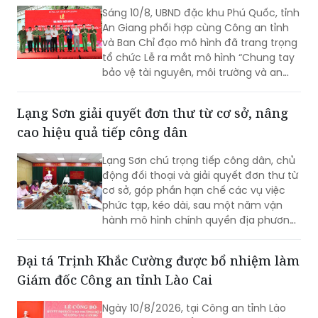
tài nguyên, môi trường và an toàn thực
phẩm'
Sáng 10/8, UBND đặc khu Phú Quốc, tỉnh
An Giang phối hợp cùng Công an tỉnh
và Ban Chỉ đạo mô hình đã trang trọng
tổ chức Lễ ra mắt mô hình “Chung tay
bảo vệ tài nguyên, môi trường và an
toàn thực phẩm trên địa bàn đặc khu
Phú Quốc”. Sự kiện là bước tiến quan
Lạng Sơn giải quyết đơn thư từ cơ sở, nâng
trọng thể hiện quyết tâm xây dựng Phú
cao hiệu quả tiếp công dân
Quốc trở thành đơn vị kiểu mẫu về an
ninh trật tự, văn minh đô thị, chuẩn bị
Lạng Sơn chú trọng tiếp công dân, chủ
tốt nhất cho Hội nghị cấp cao APEC
động đối thoại và giải quyết đơn thư từ
2027.
cơ sở, góp phần hạn chế các vụ việc
phức tạp, kéo dài, sau một năm vận
hành mô hình chính quyền địa phương
2 cấp.
Đại tá Trịnh Khắc Cường được bổ nhiệm làm