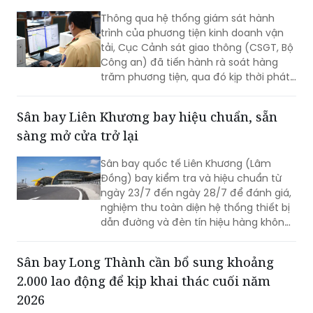
Thông qua hệ thống giám sát hành
trình của phương tiện kinh doanh vận
tải, Cục Cảnh sát giao thông (CSGT, Bộ
Công an) đã tiến hành rà soát hàng
trăm phương tiện, qua đó kịp thời phát
hiện và xử lý nhiều trường hợp vi phạm.
Sân bay Liên Khương bay hiệu chuẩn, sẵn
sàng mở cửa trở lại
Sân bay quốc tế Liên Khương (Lâm
Đồng) bay kiểm tra và hiệu chuẩn từ
ngày 23/7 đến ngày 28/7 để đánh giá,
nghiệm thu toàn diện hệ thống thiết bị
dẫn đường và đèn tín hiệu hàng không
mới được đầu tư cải tạo. Đợt bay hiệu
chuẩn này nhằm sẵn sàng cho việc sân
Sân bay Long Thành cần bổ sung khoảng
bay Liên Khương khai thác trở lại vào
2.000 lao động để kịp khai thác cuối năm
ngày 19/8.
2026