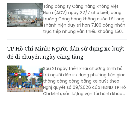
Tổng công ty Cảng hàng không Việt
Nam (ACV) ngày 22/7 cho biết, công
trường Cảng hàng không quốc tế Long
Thành hiện duy trì hơn 7.100 công nhân
trực tiếp nhưng vẫn thiếu khoảng 1.500
- 2.000 lao động tại một số gói thầu
trọng điểm. Trong bối cảnh dự án bước
TP Hồ Chí Minh: Người dân sử dụng xe buýt
vào giai đoạn nước rút và chịu tác
để di chuyển ngày càng tăng
động của mùa mưa, ACV đang yêu cầu
các nhà thầu tăng cường nhân lực, tổ
Sau 21 ngày triển khai chương trình hỗ
chức thi công 3 ca, 4 kíp để bảo đảm
trợ người dân sử dụng phương tiện giao
vận hành thử từ tháng 9 và khai thác
thông công cộng bằng xe buýt theo
thương mại vào cuối năm 2026.
Nghị quyết số 09/2026 của HĐND TP Hồ
Chí Minh, sản lượng vận tải hành khách
công cộng tiếp tục ghi nhận mức tăng
trưởng tích cực, cho thấy hiệu quả
bước đầu của chính sách và xu hướng
gia tăng sử dụng xe buýt của người
dân.