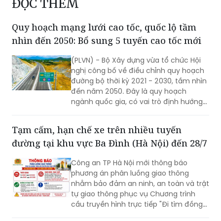
ĐỌC THÊM
Quy hoạch mạng lưới cao tốc, quốc lộ tầm
nhìn đến 2050: Bổ sung 5 tuyến cao tốc mới
(PLVN) - Bộ Xây dựng vừa tổ chức Hội
nghị công bố về điều chỉnh quy hoạch
đường bộ thời kỳ 2021 - 2030, tầm nhìn
đến năm 2050. Đây là quy hoạch
ngành quốc gia, có vai trò định hướng
phát triển hệ thống đường bộ trên
phạm vi cả nước; là cơ sở để quản lý,
Tạm cấm, hạn chế xe trên nhiều tuyến
huy động nguồn lực đầu tư, tăng
đường tại khu vực Ba Đình (Hà Nội) đến 28/7
cường liên kết vùng và kết nối các
trung tâm kinh tế, đô thị, cửa khẩu,
Công an TP Hà Nội mới thông báo
cảng biển, cảng hàng không cùng các
phương án phân luồng giao thông
đầu mối giao thông quan trọng.
nhằm bảo đảm an ninh, an toàn và trật
tự giao thông phục vụ Chương trình
cầu truyền hình trực tiếp "Đi tìm đồng
đội – Sao sáng dẫn đường", diễn ra lúc