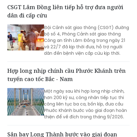
20h ngày 26/7 tại Đài tưởng niệm các
CSGT Lâm Đồng liên tiếp hỗ trợ đưa người
Anh hùng liệt sĩ, phường Ba Đình.
dân đi cấp cứu
Đội Cảnh sát giao thông (CSGT) đường
bộ số 4, Phòng Cảnh sát giao thông
Công an tỉnh Lâm Đồng trong ngày 21
và 22/7 đã kịp thời đưa, hỗ trợ người
dân đến bệnh viện cấp cứu kịp thời.
Hợp long nhịp chính cầu Phước Khánh trên
tuyến cao tốc Bắc - Nam
Một ngày sau khi hợp long nhịp chính,
hơn 200 kỹ sư, công nhân tiếp tục thi
công liên tục ba ca, bốn kíp, đưa cầu
Phước Khánh bước vào giai đoạn hoàn
thiện để về đích trong tháng 9/2026.
Sân bay Long Thành bước vào giai đoạn