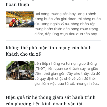
hoàn thiện
Đại công trường sân bay Long Thành
đang bước vào giai đoạn thi công nước
rút. Hàng nghìn kỹ sư, công nhân tập
trung hoàn thiện các hạng mục trọng
điểm, đáp ứng mục tiêu đưa sân bay
vào khai thác thương mại cuối năm
2026.
Không thể phó mặc tính mạng của hành
khách cho tài xế
Liên tiếp những vụ tai nạn giao thông
(TNGT) liên quan xe khách xảy ra giữa
đêm thời gian gần đây cho thấy, dù đã
có quy định chặt chẽ về vấn đề thời
gian làm việc của tài xế, nhưng nhiều
doanh nghiệp và người lái xe vẫn cố
tình vi phạm; gây ra những hậu quả
Hiệu quả từ hệ thống giám sát hành trình
thảm khốc.
của phương tiện kinh doanh vận tải