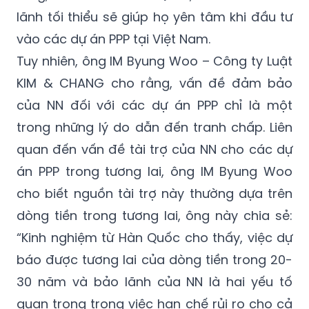
vào các dự án PPP tại Việt Nam.
Tuy nhiên, ông IM Byung Woo – Công ty Luật
KIM & CHANG cho rằng, vấn đề đảm bảo
của NN đối với các dự án PPP chỉ là một
trong những lý do dẫn đến tranh chấp. Liên
quan đến vấn đề tài trợ của NN cho các dự
án PPP trong tương lai, ông IM Byung Woo
cho biết nguồn tài trợ này thường dựa trên
dòng tiền trong tương lai, ông này chia sẻ:
“Kinh nghiệm từ Hàn Quốc cho thấy, việc dự
báo được tương lai của dòng tiền trong 20-
30 năm và bảo lãnh của NN là hai yếu tố
quan trọng trong việc hạn chế rủi ro cho cả
NN lẫn NĐT…”.