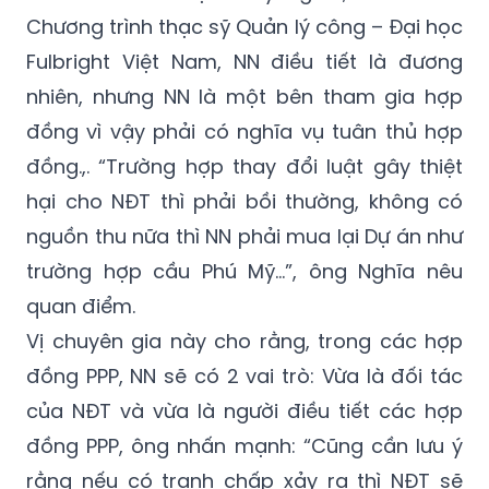
Fulbright Việt Nam, NN điều tiết là đương
nhiên, nhưng NN là một bên tham gia hợp
đồng vì vậy phải có nghĩa vụ tuân thủ hợp
đồng.,. “Trường hợp thay đổi luật gây thiệt
hại cho NĐT thì phải bồi thường, không có
nguồn thu nữa thì NN phải mua lại Dự án như
trường hợp cầu Phú Mỹ…”, ông Nghĩa nêu
quan điểm.
Vị chuyên gia này cho rằng, trong các hợp
đồng PPP, NN sẽ có 2 vai trò: Vừa là đối tác
của NĐT và vừa là người điều tiết các hợp
đồng PPP, ông nhấn mạnh: “Cũng cần lưu ý
rằng nếu có tranh chấp xảy ra thì NĐT sẽ
chủ yếu dựa vào hợp đồng như một văn kiện