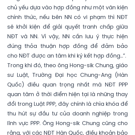
chính thức, nếu bên NN có vi phạm thì NĐT
sẽ khởi kiện để giải quyết tranh chấp giữa
NĐT và NN. Vì vậy, NN cần lưu ý thực hiện
đúng thỏa thuận hợp đồng để đảm bảo
cho NĐT được an tâm khi ký kết hợp đồng...”.
Trong khi đó, theo ông Hong-sik Chung, giáo
sư Luật, Trường Đại học Chung-Ang (Hàn
Quốc) điều quan trọng nhất mà NĐT PPP
quan tâm ở thời điểm hiện tại là những thay
đổi trong Luật PPP, đây chính là chìa khóa để
thu hút sự đầu tư của doanh nghiệp trong
lĩnh vực PPP. Ông Hong-sik Chung cũng cho
rằng, với các NĐT Hàn Quốc, điều khoản bảo
lãnh tối thiểu sẽ giúp họ yên tâm khi đầu tư