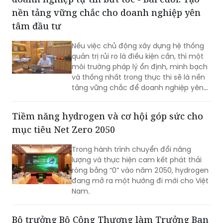
tâm đầu tư
phát triển mới…
Nếu việc chủ động xây dựng hệ thống
quản trị rủi ro là điều kiện cần, thì một
môi trường pháp lý ổn định, minh bạch
và thống nhất trong thực thi sẽ là nền
tảng vững chắc để doanh nghiệp yên
tâm đầu tư dài hạn. Cùng với nỗ lực
nâng cao năng lực tuân thủ từ phía
Tiềm năng hydrogen và cơ hội góp sức cho
doanh nghiệp, việc tiếp tục hoàn thiện
mục tiêu Net Zero 2050
thể chế, tăng tính dự báo và thống
nhất trong áp dụng pháp luật sẽ tạo
Trong hành trình chuyển đổi năng
điều kiện cho hoạt động sản xuất, kinh
lượng và thực hiện cam kết phát thải
doanh phát triển bền vững.
ròng bằng “0” vào năm 2050, hydrogen
đang mở ra một hướng đi mới cho Việt
Nam.
Bộ trưởng Bộ Công Thương làm Trưởng Ban
Chỉ đạo các Hội chợ Quốc gia