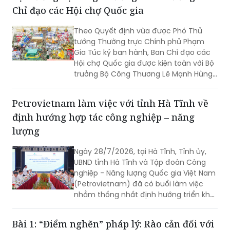
Theo Quyết định vừa được Phó Thủ
tướng Thường trực Chính phủ Phạm
Gia Túc ký ban hành, Ban Chỉ đạo các
Hội chợ Quốc gia được kiện toàn với Bộ
trưởng Bộ Công Thương Lê Mạnh Hùng
giữ cương vị Trưởng Ban.
Petrovietnam làm việc với tỉnh Hà Tĩnh về
định hướng hợp tác công nghiệp – năng
lượng
Ngày 28/7/2026, tại Hà Tĩnh, Tỉnh ủy,
UBND tỉnh Hà Tĩnh và Tập đoàn Công
nghiệp - Năng lượng Quốc gia Việt Nam
(Petrovietnam) đã có buổi làm việc
nhằm thống nhất định hướng triển khai
các dự án trọng điểm.
Bài 1: “Điểm nghẽn” pháp lý: Rào cản đối với
hoạt động đầu tư, kinh doanh