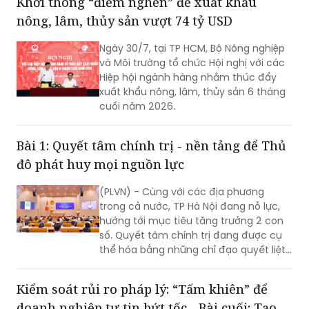
Ngày 30/7, tại TP HCM, Bộ Nông nghiệp
và Môi trường tổ chức Hội nghị với các
Hiệp hội ngành hàng nhằm thúc đẩy
xuất khẩu nông, lâm, thủy sản 6 tháng
cuối năm 2026.
Bài 1: Quyết tâm chính trị - nền tảng để Thủ
đô phát huy mọi nguồn lực
(PLVN) - Cùng với các địa phương
trong cả nước, TP Hà Nội đang nỗ lực,
hướng tới mục tiêu tăng trưởng 2 con
số. Quyết tâm chính trị đang được cụ
thể hóa bằng những chỉ đạo quyết liệt,
hành động đồng bộ và tinh thần dám
nghĩ, dám làm. Đây chính là những
Kiểm soát rủi ro pháp lý: “Tấm khiên” để
động lực quan trọng để TP khơi dậy
doanh nghiệp tự tin bứt tốc - Bài cuối: Tạo
khát vọng tăng trưởng, cũng là nền
tảng để Thủ đô phát huy mọi nguồn
nền tảng vững chắc cho doanh nghiệp yên
lực, tạo đà bứt phá trong giai đoạn