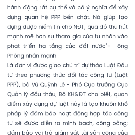
dựng quan hệ PPP bền chặt. Nó giúp tạo
dựng được niềm tin cho NĐT, qua đó thu hút
mạnh mẽ hơn sự tham gia của tư nhân vào
phát triển hạ tầng của đất nước"- ông
Phòng nhấn mạnh.
Là đơn vị được giao chủ trì dự thảo Luật Đầu
tư theo phương thức đối tác công tư (Luật
PPP), bà Vũ Quỳnh Lê - Phó Cục trưởng Cục
Quản lý đấu thầu, Bộ KH&ĐT cho biết, quan
điểm xây dựng dự luật này là tạo khuôn khổ
pháp lý đảm bảo hoạt động hợp tác công
tư sẽ được diễn ra minh bạch, công bằng;
đảm bảo vai trò giám sát tài sản công của
NN nhưng cũng tôn trọng đầy đủ các quyền