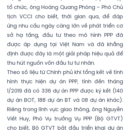
tịch VCCI cho biết, thời gian qua, để đáp
ứng nhu cầu ngày càng lớn về phát triển cơ
sở hạ tầng, đầu tư theo mô hình PPP đã
được áp dụng tại Việt Nam và đã khẳng
định được đây là một giải pháp hiệu quả để
thu hút nguồn vốn đầu tư tư nhân.
Theo số liệu từ Chính phủ khi tổng kết về tình
hình thực hiện dự án PPP, tính đến tháng
1/2019 đã có 336 dự án PPP được ký kết (140
dự án BOT, 188 dự án BT và 08 dự án khác).
Riêng trong lĩnh vực giao thông, ông Nguyễn
Viết Huy, Phó Vụ trưởng Vụ PPP (Bộ GTVT)
cho biết, Bộ GTVT bắt đầu triển khai dự án
PPP từ năm 1997 và đến nay có 68 dự án với