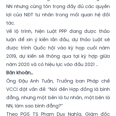
lợi của NĐT tư nhân trong mối quan hệ đối
tác.
Về lộ trình, hiện Luật PPP đang được thảo
luận để xin ý kiến lần đầu, dự thảo Luật sẽ
được trình Quốc hội vào kỳ họp cuối năm
2019, dự kiến sẽ thông qua tại kỳ hợp giữa
năm 2020 và có hiệu lực vào đầu 2021 …
Băn khoăn…
Ông Đậu Anh Tuấn, Trưởng ban Pháp chế
VCCI đặt vấn đề: “Nói đến Hợp đồng là bình
đẳng, nhưng một bên là tư nhân, một bên là
NN, làm sao bình đẳng?”
Theo PGS TS Phạm Duy Nghĩa, Giám đốc
Chương trình thạc sỹ Quản lý công – Đại học