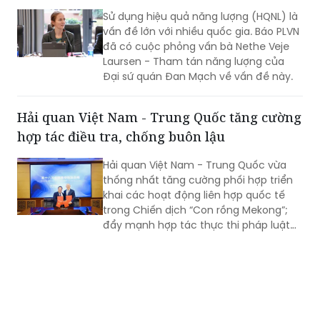
đã có cuộc phỏng vấn bà Nethe Veje
Laursen - Tham tán năng lượng của
Đại sứ quán Đan Mạch về vấn đề này.
Hải quan Việt Nam - Trung Quốc tăng cường
hợp tác điều tra, chống buôn lậu
Hải quan Việt Nam - Trung Quốc vừa
thống nhất tăng cường phối hợp triển
khai các hoạt động liên hợp quốc tế
trong Chiến dịch “Con rồng Mekong”;
đẩy mạnh hợp tác thực thi pháp luật
trong đấu tranh phòng, chống buôn
lậu, gian lận thương mại, vận chuyển
trái phép hàng hóa qua biên giới; đấu
tranh với các loại tội phạm về ma túy,
tiền chất, động vật hoang dã và sản
phẩm động vật nguy cấp, quý, hiếm,
chất nổ dân dụng, hàng hóa lưỡng
dụng, thuốc lá và các hành vi xâm