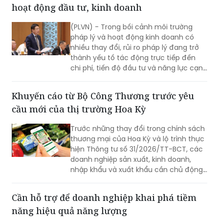
(PLVN) - Trong bối cảnh môi trường
pháp lý và hoạt động kinh doanh có
nhiều thay đổi, rủi ro pháp lý đang trở
thành yếu tố tác động trực tiếp đến
chi phí, tiến độ đầu tư và năng lực cạnh
tranh của doanh nghiệp. Chủ động
quản trị rủi ro, đồng thời tiếp tục hoàn
Khuyến cáo từ Bộ Công Thương trước yêu
thiện thể chế theo hướng minh bạch,
cầu mới của thị trường Hoa Kỳ
ổn định và thống nhất trong thực thi
chính là nền tảng để doanh nghiệp yên
Trước những thay đổi trong chính sách
tâm đầu tư, phát triển bền vững.
thương mại của Hoa Kỳ và lộ trình thực
hiện Thông tư số 31/2026/TT-BCT, các
doanh nghiệp sản xuất, kinh doanh,
nhập khẩu và xuất khẩu cần chủ động
rà soát, chuẩn hóa và nâng cao khả
năng truy xuất nguồn gốc trong toàn
Cần hỗ trợ để doanh nghiệp khai phá tiềm
bộ chuỗi cung ứng.
năng hiệu quả năng lượng
Sử dụng hiệu quả năng lượng (HQNL) là
vấn đề lớn với nhiều quốc gia. Báo PLVN