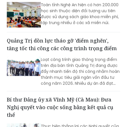
Toàn tỉnh Nghệ An hiện có hơn 200.000
học sinh thuộc diện đối tượng ưu tiên
được sử dụng sách giáo khoa miễn phí,
tập trung nhiều ở các xã miền núi.
Quảng Trị dồn lực tháo gỡ 'điểm nghẽn',
tăng tốc thi công các công trình trọng điểm
Loạt công trình giao thông trọng điểm
trên địa bàn tỉnh Quảng Trị đang được
đẩy nhanh tiến độ thi công nhằm hoàn
thành mục tiêu giải ngân vốn đầu tư
công năm 2026. Nhiều dự án đã đạt
khối lượng thi công lớn, một số công
trình cơ bản hoàn thành, song công tác
Bí thư Đảng ủy xã Vĩnh Mỹ (Cà Mau): Đưa
giải phóng mặt bằng vẫn là "nút thắt"
Nghị quyết vào cuộc sống bằng kết quả cụ
cần sớm tháo gỡ để bảo đảm tiến độ
chung.
thể
Thực hiện thắng lợi các Nghị quyết của