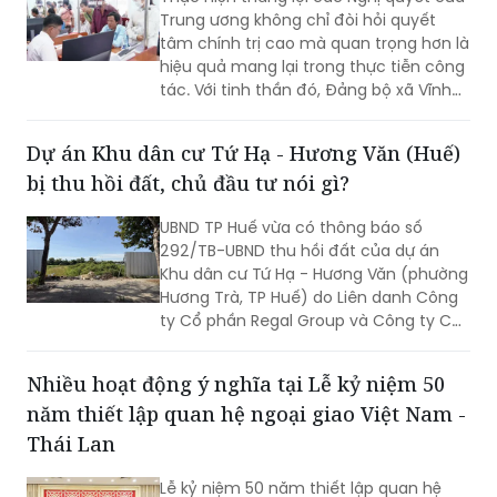
Trung ương không chỉ đòi hỏi quyết
tâm chính trị cao mà quan trọng hơn là
hiệu quả mang lại trong thực tiễn công
tác. Với tinh thần đó, Đảng bộ xã Vĩnh
Mỹ xác định lấy chất lượng thực thi làm
thước đo năng lực lãnh đạo, xây dựng
Dự án Khu dân cư Tứ Hạ - Hương Văn (Huế)
đội ngũ cán bộ đủ phẩm chất, năng
bị thu hồi đất, chủ đầu tư nói gì?
lực, trách nhiệm, đưa các chủ trương
của Đảng đi vào cuộc sống. Từ đó tạo
UBND TP Huế vừa có thông báo số
chuyển biến rõ nét trong phát triển kinh
292/TB-UBND thu hồi đất của dự án
tế - xã hội và nâng cao đời sống Nhân
Khu dân cư Tứ Hạ - Hương Văn (phường
dân.
Hương Trà, TP Huế) do Liên danh Công
ty Cổ phần Regal Group và Công ty Cổ
phần Tập đoàn Đất Xanh làm chủ đầu
tư.
Nhiều hoạt động ý nghĩa tại Lễ kỷ niệm 50
năm thiết lập quan hệ ngoại giao Việt Nam -
Thái Lan
Lễ kỷ niệm 50 năm thiết lập quan hệ