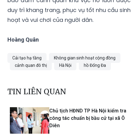
bảo đảm cảnh quan khu vực hồ luôn được
duy trì khang trang, phục vụ tốt nhu cầu sinh
hoạt và vui chơi của người dân.
Hoàng Quân
Cải tạo hạ tầng
Không gian sinh hoạt cộng đồng
cảnh quan đô thị
Hà Nội
hồ Đống Đa
TIN LIÊN QUAN
Chủ tịch HĐND TP Hà Nội kiểm tra
công tác chuẩn bị bầu cử tại xã Ô
Diên