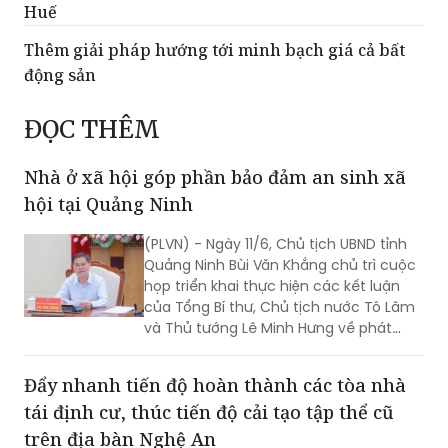
Huế
Thêm giải pháp hướng tới minh bạch giá cả bất
động sản
ĐỌC THÊM
Nhà ở xã hội góp phần bảo đảm an sinh xã
hội tại Quảng Ninh
(PLVN) - Ngày 11/6, Chủ tịch UBND tỉnh
Quảng Ninh Bùi Văn Khắng chủ trì cuộc
họp triển khai thực hiện các kết luận
của Tổng Bí thư, Chủ tịch nước Tô Lâm
và Thủ tướng Lê Minh Hưng về phát
triển nhà ở xã hội, nhà ở cho thuê và
định hướng phát triển nhà ở trong thời
Đẩy nhanh tiến độ hoàn thành các tòa nhà
gian tới.
tái định cư, thúc tiến độ cải tạo tập thể cũ
trên địa bàn Nghệ An