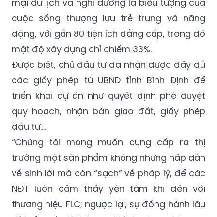
mại du lịch và nghỉ dưỡng là biểu tượng của
cuộc sống thượng lưu trẻ trung và năng
động, với gần 80 tiện ích đẳng cấp, trong đó
mật độ xây dựng chỉ chiếm 33%.
Được biết, chủ đầu tư đã nhận được đầy đủ
các giấy phép từ UBND tỉnh Bình Định để
triển khai dự án như quyết định phê duyệt
quy hoạch, nhận bàn giao đất, giấy phép
đầu tư….
“Chúng tôi mong muốn cung cấp ra thị
trường một sản phẩm không những hấp dẫn
về sinh lời mà còn “sạch” về pháp lý, để các
NĐT luôn cảm thấy yên tâm khi đến với
thương hiệu FLC; ngược lại, sự đồng hành lâu