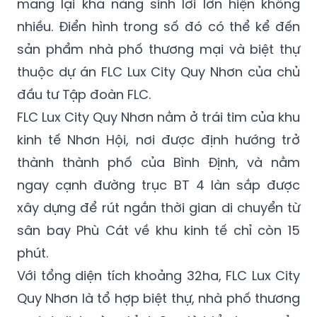
mang lại khả năng sinh lời lớn hiện không
nhiều. Điển hình trong số đó có thể kể đến
sản phẩm nhà phố thương mại và biệt thự
thuộc dự án FLC Lux City Quy Nhơn của chủ
đầu tư Tập đoàn FLC.
FLC Lux City Quy Nhơn nằm ở trái tim của khu
kinh tế Nhơn Hội, nơi được định hướng trở
thành thành phố của Bình Định, và nằm
ngay cạnh đường trục BT 4 làn sắp được
xây dựng để rút ngắn thời gian di chuyển từ
sân bay Phù Cát về khu kinh tế chỉ còn 15
phút.
Với tổng diện tích khoảng 32ha, FLC Lux City
Quy Nhơn là tổ hợp biệt thự, nhà phố thương