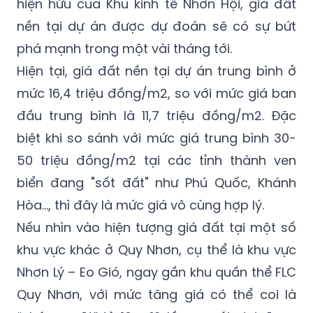
hiện hữu của Khu kinh tế Nhơn Hội, giá đất
nền tại dự án được dự đoán sẽ có sự bứt
phá mạnh trong một vài tháng tới.
Hiện tại, giá đất nền tại dự án trung bình ở
mức 16,4 triệu đồng/m2, so với mức giá ban
đầu trung bình là 11,7 triệu đồng/m2. Đặc
biệt khi so sánh với mức giá trung bình 30-
50 triệu đồng/m2 tại các tỉnh thành ven
biển đang "sốt đất" như Phú Quốc, Khánh
Hòa…, thì đây là mức giá vô cùng hợp lý.
Nếu nhìn vào hiện tượng giá đất tại một số
khu vực khác ở Quy Nhơn, cụ thể là khu vực
Nhơn Lý – Eo Gió, ngay gần khu quần thể FLC
Quy Nhơn, với mức tăng giá có thể coi là