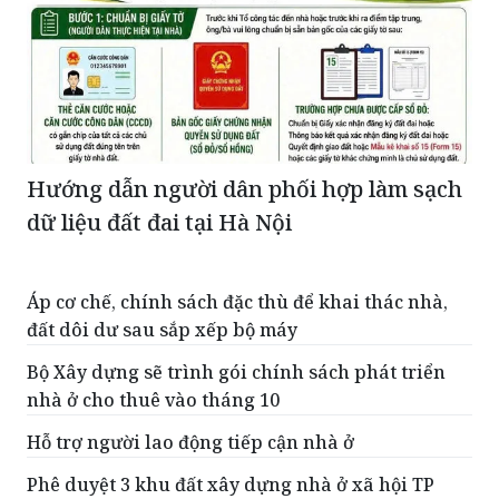
Hướng dẫn người dân phối hợp làm sạch
dữ liệu đất đai tại Hà Nội
Áp cơ chế, chính sách đặc thù để khai thác nhà,
đất dôi dư sau sắp xếp bộ máy
Bộ Xây dựng sẽ trình gói chính sách phát triển
nhà ở cho thuê vào tháng 10
Hỗ trợ người lao động tiếp cận nhà ở
Phê duyệt 3 khu đất xây dựng nhà ở xã hội TP