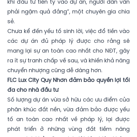
khi đầu tư tiền tỷ vào dự án, người dân vẫn
phải ngậm quả đắng”, một chuyên gia chia
sẻ.
Chưa kể đến yếu tố sinh lời, việc đổ tiền vào
các dự án đủ pháp lý được cho rằng sẽ
mang lại sự an toàn cao nhất cho NĐT, gây
ra ít sự tranh chấp về sau, và khiến khả năng
chuyển nhượng cũng dễ dàng hơn.
FLC Lux City Quy Nhơn đảm bảo quyền lợi tối
đa cho nhà đầu tư
Số lượng dự án vừa sở hữu các ưu điểm của
phân khúc đất nền, vừa đảm bảo được yếu
tố an toàn cao nhất về pháp lý, lại được
phát triển ở những vùng đất tiềm năng