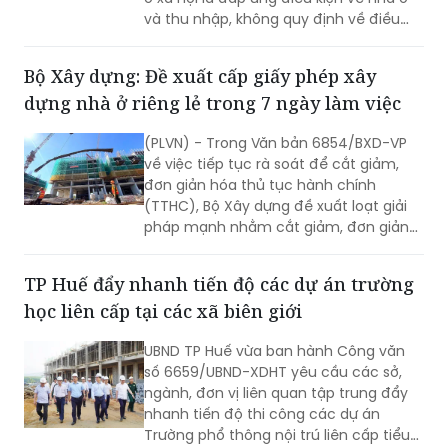
và thu nhập, không quy định về điều
kiện cư trú.
Bộ Xây dựng: Đề xuất cấp giấy phép xây
dựng nhà ở riêng lẻ trong 7 ngày làm việc
(PLVN) - Trong Văn bản 6854/BXD-VP
về việc tiếp tục rà soát để cắt giảm,
đơn giản hóa thủ tục hành chính
(TTHC), Bộ Xây dựng đề xuất loạt giải
pháp mạnh nhằm cắt giảm, đơn giản
hóa TTHC trong lĩnh vực xây dựng theo
nguyên tắc: “Từ giai đoạn chuẩn bị dự
TP Huế đẩy nhanh tiến độ các dự án trường
án đến khi khởi công xây dựng, mỗi
học liên cấp tại các xã biên giới
công trình, dự án chỉ phải thực hiện 1
TTHC”.
UBND TP Huế vừa ban hành Công văn
số 6659/UBND-XDHT yêu cầu các sở,
ngành, đơn vị liên quan tập trung đẩy
nhanh tiến độ thi công các dự án
Trường phổ thông nội trú liên cấp tiểu