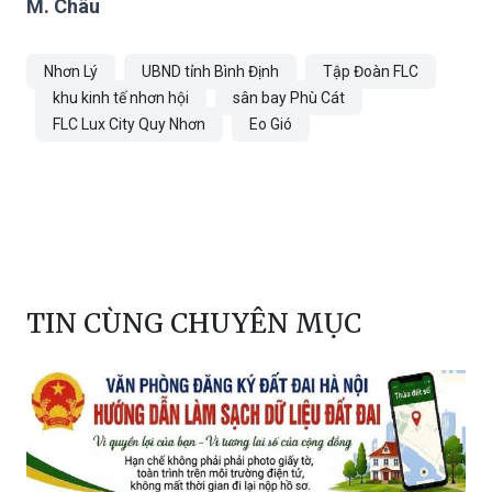
M. Châu
Nhơn Lý
UBND tỉnh Bình Định
Tập Đoàn FLC
khu kinh tế nhơn hội
sân bay Phù Cát
FLC Lux City Quy Nhơn
Eo Gió
TIN CÙNG CHUYÊN MỤC