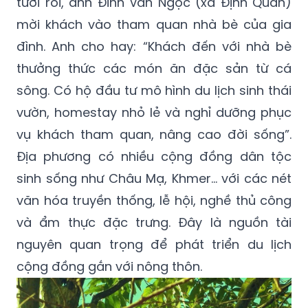
tươi rói, anh Đinh Văn Ngọc (xã Định Quán)
mời khách vào tham quan nhà bè của gia
đình. Anh cho hay: “Khách đến với nhà bè
thưởng thức các món ăn đặc sản từ cá
sông. Có hộ đầu tư mô hình du lịch sinh thái
vườn, homestay nhỏ lẻ và nghỉ dưỡng phục
vụ khách tham quan, nâng cao đời sống”.
Địa phương có nhiều cộng đồng dân tộc
sinh sống như Châu Mạ, Khmer… với các nét
văn hóa truyền thống, lễ hội, nghề thủ công
và ẩm thực đặc trưng. Đây là nguồn tài
nguyên quan trọng để phát triển du lịch
cộng đồng gắn với nông thôn.