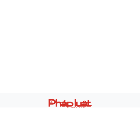
Báo điện tử Pháp luật Việt Nam
Giấy phép xuất bản số 180/GP-BTTTT ngày 5/7/2024
Cơ quan chủ quản: Bộ Tư pháp