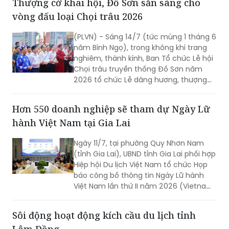
Thượng cờ khai hội, Đồ Sơn sẵn sàng cho
vòng đấu loại Chọi trâu 2026
(PLVN) - Sáng 14/7 (tức mùng 1 tháng 6
năm Bính Ngọ), trong không khí trang
nghiêm, thành kính, Ban Tổ chức Lễ hội
Chọi trâu truyền thống Đồ Sơn năm
2026 tổ chức Lễ dâng hương, thượng
cờ vòng đấu loại tại các di tích linh
thiêng trên địa bàn phường Đồ Sơn,
Hơn 550 doanh nghiệp sẽ tham dự Ngày Lữ
chính thức mở đầu mùa lễ hội năm
hành Việt Nam tại Gia Lai
nay.
Ngày 11/7, tại phường Quy Nhơn Nam
(tỉnh Gia Lai), UBND tỉnh Gia Lai phối hợp
Hiệp hội Du lịch Việt Nam tổ chức Họp
báo công bố thông tin Ngày Lữ hành
Việt Nam lần thứ II năm 2026 (Vietnam
Travel Day 2026).
Sôi động hoạt động kích cầu du lịch tỉnh
Lâm Đồng