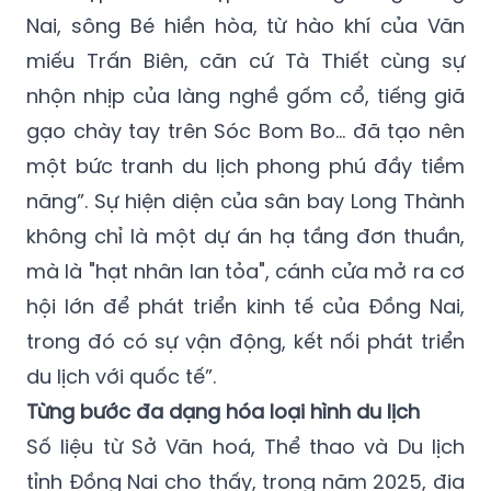
Nai, sông Bé hiền hòa, từ hào khí của Văn
miếu Trấn Biên, căn cứ Tà Thiết cùng sự
nhộn nhịp của làng nghề gốm cổ, tiếng giã
gạo chày tay trên Sóc Bom Bo... đã tạo nên
một bức tranh du lịch phong phú đầy tiềm
năng”. Sự hiện diện của sân bay Long Thành
không chỉ là một dự án hạ tầng đơn thuần,
mà là "hạt nhân lan tỏa", cánh cửa mở ra cơ
hội lớn để phát triển kinh tế của Đồng Nai,
trong đó có sự vận động, kết nối phát triển
du lịch với quốc tế”.
Từng bước đa dạng hóa loại hình du lịch
Số liệu từ Sở Văn hoá, Thể thao và Du lịch
tỉnh Đồng Nai cho thấy, trong năm 2025, địa