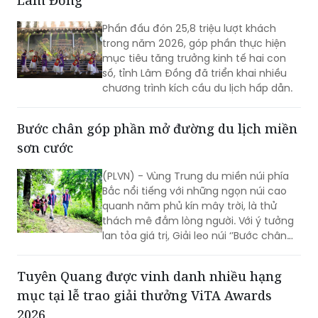
Phấn đấu đón 25,8 triệu lượt khách
trong năm 2026, góp phần thực hiện
mục tiêu tăng trưởng kinh tế hai con
số, tỉnh Lâm Đồng đã triển khai nhiều
chương trình kích cầu du lịch hấp dẫn.
Bước chân góp phần mở đường du lịch miền
sơn cước
(PLVN) - Vùng Trung du miền núi phía
Bắc nổi tiếng với những ngọn núi cao
quanh năm phủ kín mây trời, là thử
thách mê đắm lòng người. Với ý tưởng
lan tỏa giá trị, Giải leo núi ‘’Bước chân
trên mây’’ do Báo PLVN khởi xướng tổ
chức đã góp phần mở đường du lịch
Tuyên Quang được vinh danh nhiều hạng
miền sơn cước.
mục tại lễ trao giải thưởng ViTA Awards
2026