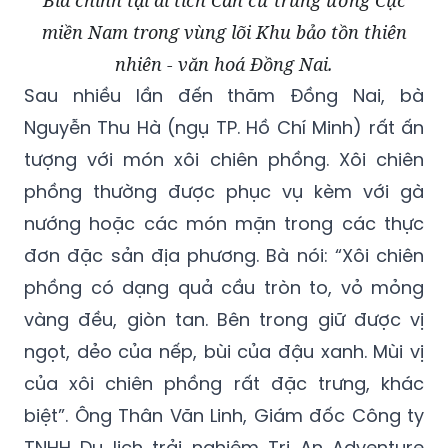
Bia chính tại di tích Căn cứ trung ương Cục
miền Nam trong vùng lõi Khu bảo tồn thiên
nhiên - văn hoá Đồng Nai.
Sau nhiều lần đến thăm Đồng Nai, bà
Nguyễn Thu Hà (ngụ TP. Hồ Chí Minh) rất ấn
tượng với món xôi chiên phồng. Xôi chiên
phồng thường được phục vụ kèm với gà
nướng hoặc các món mặn trong các thực
đơn đặc sản địa phương. Bà nói: “Xôi chiên
phồng có dạng quả cầu tròn to, vỏ mỏng
vàng đều, giòn tan. Bên trong giữ được vị
ngọt, dẻo của nếp, bùi của đậu xanh. Mùi vị
của xôi chiên phồng rất đặc trưng, khác
biệt”. Ông Thân Văn Linh, Giám đốc Công ty
TNHH Du lịch trải nghiệm Trị An Adventure