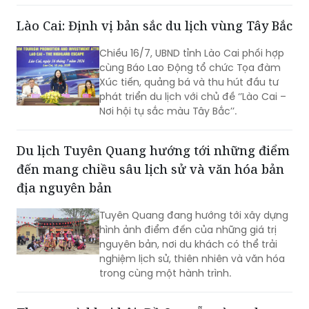
phát triển du lịch Quảng Trị, kết nối các
thị trường khách lớn trong nước và
Lào Cai: Định vị bản sắc du lịch vùng Tây Bắc
quốc tế, tạo đà cho Lễ hội Vì Hòa bình
2026 và Năm Du lịch Quốc gia - Quảng
Chiều 16/7, UBND tỉnh Lào Cai phối hợp
Trị 2027.
cùng Báo Lao Động tổ chức Tọa đàm
Xúc tiến, quảng bá và thu hút đầu tư
phát triển du lịch với chủ đề ‘’Lào Cai –
Nơi hội tụ sắc màu Tây Bắc’’.
Du lịch Tuyên Quang hướng tới những điểm
đến mang chiều sâu lịch sử và văn hóa bản
địa nguyên bản
Tuyên Quang đang hướng tới xây dựng
hình ảnh điểm đến của những giá trị
nguyên bản, nơi du khách có thể trải
nghiệm lịch sử, thiên nhiên và văn hóa
trong cùng một hành trình.