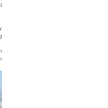
ứ
y
g
h
h