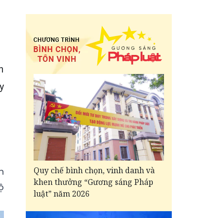
h
y
Quy chế bình chọn, vinh danh và
n
khen thưởng “Gương sáng Pháp
ộ
luật” năm 2026