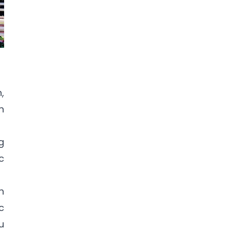
,
n
g
c
h
c
u