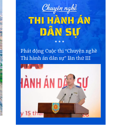
Phát động Cuộc thi “Chuyện nghề
Thi hành án dân sự” lần thứ III