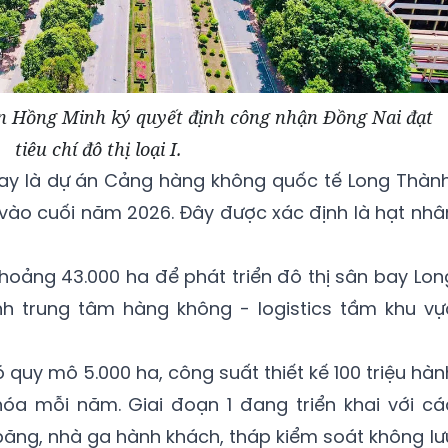
n Hồng Minh ký quyết định công nhận Đồng Nai đạt
tiêu chí đô thị loại I.
nay là dự án Cảng hàng không quốc tế Long Thành
1 vào cuối năm 2026. Đây được xác định là hạt nhâ
hoảng 43.000 ha để phát triển đô thị sân bay Lon
h trung tâm hàng không - logistics tầm khu vự
quy mô 5.000 ha, công suất thiết kế 100 triệu hàn
hóa mỗi năm. Giai đoạn 1 đang triển khai với cá
ăng, nhà ga hành khách, tháp kiểm soát không lư