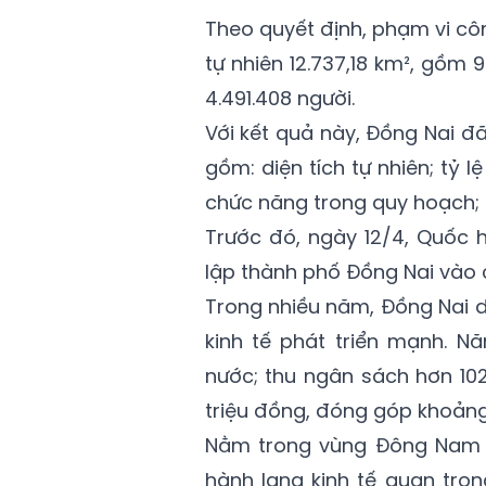
Theo quyết định, phạm vi côn
tự nhiên 12.737,18 km², gồm
4.491.408 người.
Với kết quả này, Đồng Nai đ
gồm: diện tích tự nhiên; tỷ lệ 
chức năng trong quy hoạch; cơ
Trước đó, ngày 12/4, Quốc 
lập thành phố Đồng Nai vào c
Trong nhiều năm, Đồng Nai d
kinh tế phát triển mạnh. N
nước; thu ngân sách hơn 102
triệu đồng, đóng góp khoản
Nằm trong vùng Đông Nam B
hành lang kinh tế quan trọn