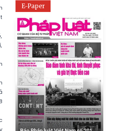
E-Paper
h
t
,
,
h
n
ả
8
c
y
Báo Pháp luật Việt Nam số 201