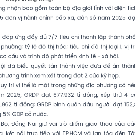
g nhận bao gồm toàn bộ địa giới tỉnh với diện tíc
 95 đơn vị hành chính cấp xã, dân số năm 2025 đạ
ã đáp ứng đầy đủ 7/7 tiêu chí thành lập thành phố
phường; tỷ lệ đô thị hóa; tiêu chí đô thị loại I; vị trí
 cấu và trình độ phát triển kinh tế - xã hội.
hội đã biểu quyết tán thành việc đưa đề án thàn
hương trình xem xét trong đợt 2 của kỳ họp.
uy trì vị thế là một trong những địa phương có nề
ăm 2025, GRDP đạt 677.932 tỉ đồng, xếp thứ 4 c
.962 tỉ đồng; GRDP bình quân đầu người đạt 152,
g 5% GDP cả nước.
ộ, Đồng Nai giữ vai trò điểm giao thoa của cá
g, kết nối trực tiếp với TP.HCM và lan tỏa đến Tâ