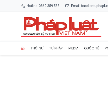
Hotline: 0869 359 588
Email: baodientuphapl
Trang chủ Đồng Nai đạt chuẩn
THỜI SỰ
TƯ PHÁP
MEDIA
QUỐC TẾ
P