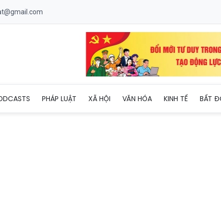
uat@gmail.com
 đô thị loại I, lên thành phố trực thuộc Trung ương
ODCASTS
PHÁP LUẬT
XÃ HỘI
VĂN HÓA
KINH TẾ
BẤT Đ