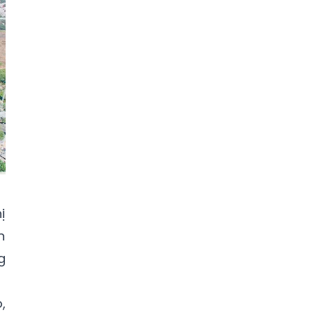
ị
n
g
,