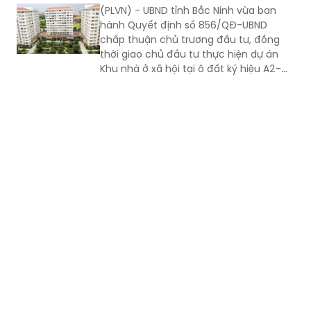
(PLVN) - UBND tỉnh Bắc Ninh vừa ban
hành Quyết định số 856/QĐ-UBND
chấp thuận chủ trương đầu tư, đồng
thời giao chủ đầu tư thực hiện dự án
Khu nhà ở xã hội tại ô đất ký hiệu A2-
OXH2 thuộc Quy hoạch phân khu số 9,
phường Từ Sơn.