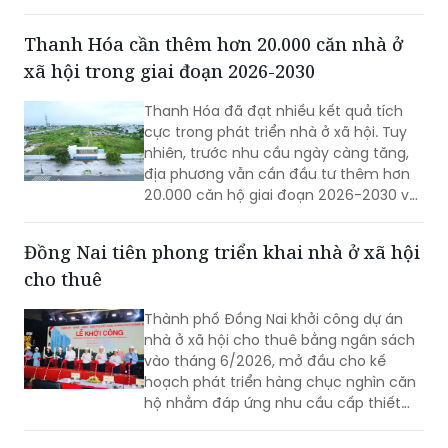
(Golden Hills City).
Thanh Hóa cần thêm hơn 20.000 căn nhà ở
xã hội trong giai đoạn 2026-2030
Thanh Hóa đã đạt nhiều kết quả tích
cực trong phát triển nhà ở xã hội. Tuy
nhiên, trước nhu cầu ngày càng tăng,
địa phương vẫn cần đầu tư thêm hơn
20.000 căn hộ giai đoạn 2026-2030 và
tập trung tháo gỡ các điểm nghẽn để
đẩy nhanh tiến độ dự án.
Đồng Nai tiên phong triển khai nhà ở xã hội
cho thuê
Thành phố Đồng Nai khởi công dự án
nhà ở xã hội cho thuê bằng ngân sách
vào tháng 6/2026, mở đầu cho kế
hoạch phát triển hàng chục nghìn căn
hộ nhằm đáp ứng nhu cầu cấp thiết
của công nhân và người thu nhập thấp.