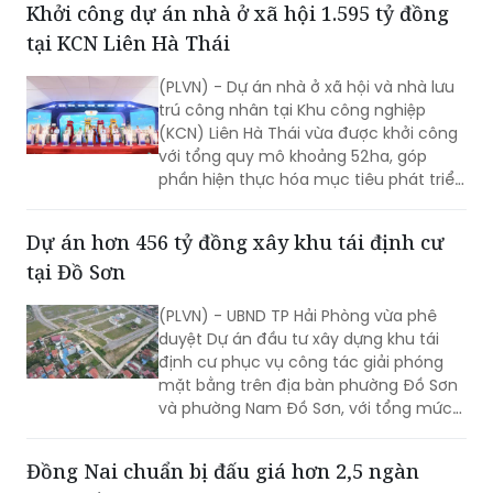
Khởi công dự án nhà ở xã hội 1.595 tỷ đồng
tại KCN Liên Hà Thái
(PLVN) - Dự án nhà ở xã hội và nhà lưu
trú công nhân tại Khu công nghiệp
(KCN) Liên Hà Thái vừa được khởi công
với tổng quy mô khoảng 52ha, góp
phần hiện thực hóa mục tiêu phát triển
hàng chục nghìn căn nhà ở xã hội của
tỉnh Hưng Yên trong giai đoạn tới.
Dự án hơn 456 tỷ đồng xây khu tái định cư
tại Đồ Sơn
(PLVN) - UBND TP Hải Phòng vừa phê
duyệt Dự án đầu tư xây dựng khu tái
định cư phục vụ công tác giải phóng
mặt bằng trên địa bàn phường Đồ Sơn
và phường Nam Đồ Sơn, với tổng mức
đầu tư hơn 456 tỷ đồng.
Đồng Nai chuẩn bị đấu giá hơn 2,5 ngàn