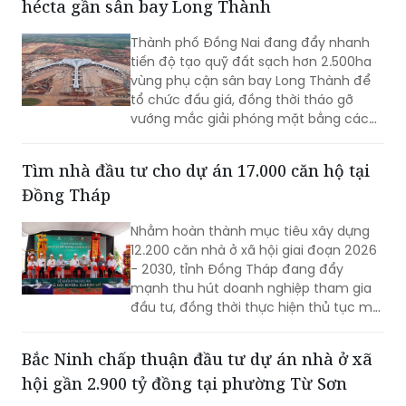
hécta gần sân bay Long Thành
Thành phố Đồng Nai đang đẩy nhanh
tiến độ tạo quỹ đất sạch hơn 2.500ha
vùng phụ cận sân bay Long Thành để
tổ chức đấu giá, đồng thời tháo gỡ
vướng mắc giải phóng mặt bằng các
dự án giao thông trọng điểm, tạo
nguồn lực phát triển hạ tầng.
Tìm nhà đầu tư cho dự án 17.000 căn hộ tại
Đồng Tháp
Nhằm hoàn thành mục tiêu xây dựng
12.200 căn nhà ở xã hội giai đoạn 2026
- 2030, tỉnh Đồng Tháp đang đẩy
mạnh thu hút doanh nghiệp tham gia
đầu tư, đồng thời thực hiện thủ tục mời
gọi đầu tư 3 dự án mới với quy mô hơn
17.000 căn hộ.
Bắc Ninh chấp thuận đầu tư dự án nhà ở xã
hội gần 2.900 tỷ đồng tại phường Từ Sơn