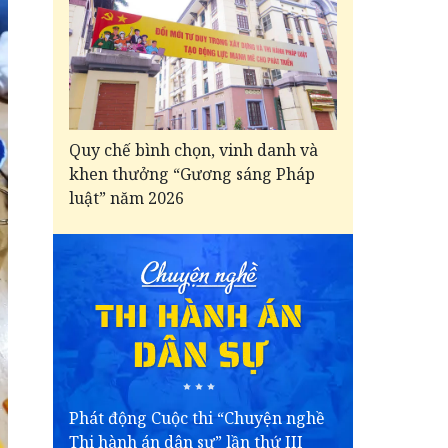
Quy chế bình chọn, vinh danh và
khen thưởng “Gương sáng Pháp
luật” năm 2026
Phát động Cuộc thi “Chuyện nghề
Thi hành án dân sự” lần thứ III