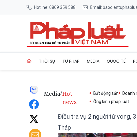
Hotline: 0869 359 588
Email: baodientuphapl
Trang chủ Điều tra vụ 2 ngư
THỜI SỰ
TƯ PHÁP
MEDIA
QUỐC TẾ
P
Media
Hot
/
Bất động sản
Doanh 
news
Ống kính pháp luật
Điều tra vụ 2 người tử vong, 
Tháp