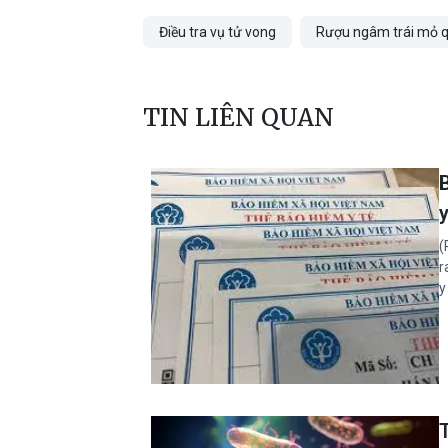
Điều tra vụ tử vong
Rượu ngâm trái mỏ 
TIN LIÊN QUAN
y
(
r
y