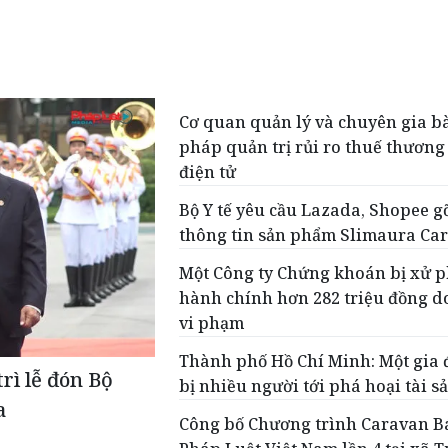
Cơ quan quản lý và chuyên gia bà
pháp quản trị rủi ro thuế thương
điện tử
Bộ Y tế yêu cầu Lazada, Shopee g
thông tin sản phẩm Slimaura Car
Một Công ty Chứng khoán bị xử p
hành chính hơn 282 triệu đồng do
vi phạm
Thành phố Hồ Chí Minh: Một gia 
rì lễ đón Bộ
bị nhiều người tới phá hoại tài s
a
Công bố Chương trình Caravan B