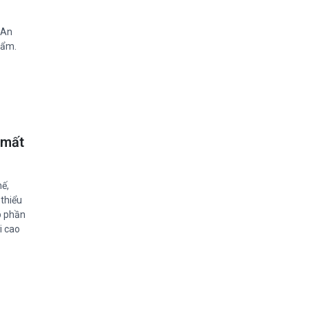
 An
hẩm.
 mất
hế,
 thiểu
p phần
i cao