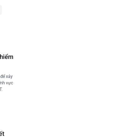
 hiểm
 để xảy
ĩnh vực
T.
ết