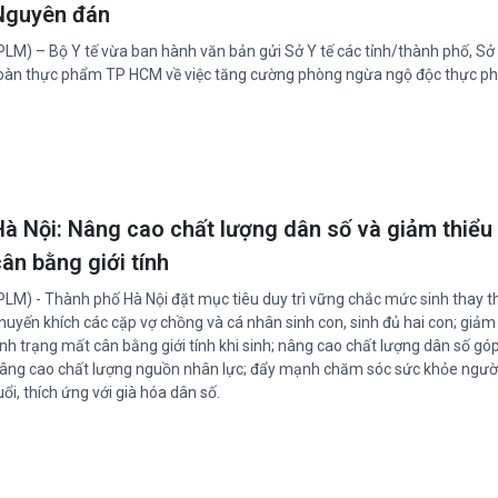
Nguyên đán
PLM) – Bộ Y tế vừa ban hành văn bản gửi Sở Y tế các tỉnh/thành phố, Sở
oàn thực phẩm TP HCM về việc tăng cường phòng ngừa ngộ độc thực p
Hà Nội: Nâng cao chất lượng dân số và giảm thiểu
ân bằng giới tính
PLM) - Thành phố Hà Nội đặt mục tiêu duy trì vững chắc mức sinh thay t
huyến khích các cặp vợ chồng và cá nhân sinh con, sinh đủ hai con; giảm
ình trạng mất cân bằng giới tính khi sinh; nâng cao chất lượng dân số gó
âng cao chất lượng nguồn nhân lực; đẩy mạnh chăm sóc sức khỏe ngườ
uổi, thích ứng với già hóa dân số.