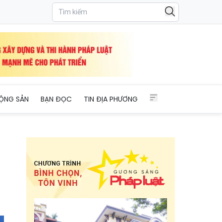
háp
ỘNG SẢN
BẠN ĐỌC
TIN ĐỊA PHƯƠNG