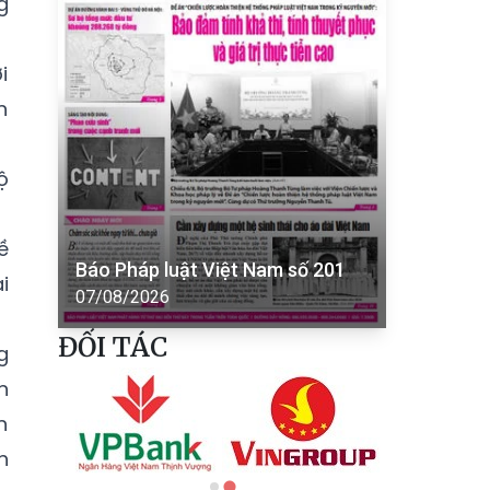
g
i
n
ộ
ề
Báo Pháp luật Việt Nam số 201
i
07/08/2026
ĐỐI TÁC
g
n
n
h