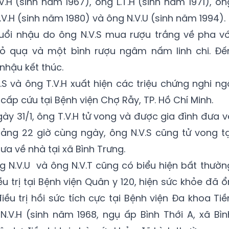
.H (sinh năm 1967), ông L.T.H (sinh năm 1971), ôn
.V.H (sinh năm 1980) và ông N.V.U (sinh năm 1994).
ổi nhậu do ông N.V.S mua rượu trắng về pha vớ
ỏ quạ và một bình rượu ngâm nấm linh chi. Đế
nhậu kết thúc.
.S và ông T.V.H xuất hiện các triệu chứng nghi ng
cấp cứu tại Bệnh viện Chợ Rẫy, TP. Hồ Chí Minh.
ày 31/1, ông T.V.H tử vong và được gia đình đưa v
oảng 22 giờ cùng ngày, ông N.V.S cũng tử vong tạ
ưa về nhà tại xã Bình Trưng.
g N.V.U và ông N.V.T cũng có biểu hiện bất thườn
 trị tại Bệnh viện Quân y 120, hiện sức khỏe đã ổ
ều trị hồi sức tích cực tại Bệnh viện Đa khoa Tiề
 N.V.H (sinh năm 1968, ngụ ấp Bình Thới A, xã Bìn