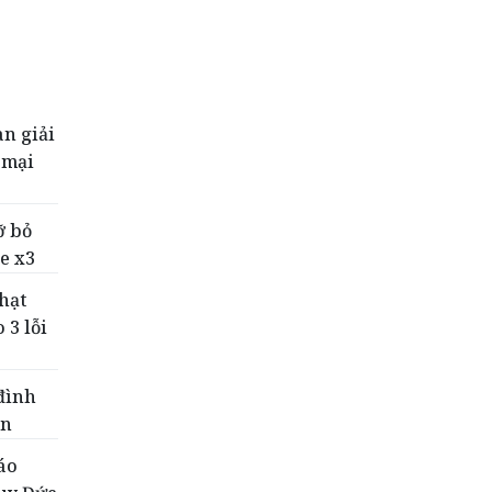
n giải
 mại
ỡ bỏ
e x3
hạt
 3 lỗi
đình
ản
áo