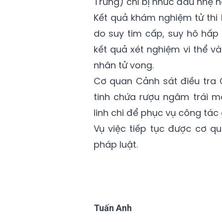
Trưng) chỉ bị nhức đầu nhẹ nê
Kết quả khám nghiệm tử thi
do suy tim cấp, suy hô hấp
kết quả xét nghiệm vi thể v
nhân tử vong.
Cơ quan Cảnh sát điều tra 
tinh chứa rượu ngâm trái m
linh chi để phục vụ công tác
Vụ việc tiếp tục được cơ q
pháp luật.
Tuấn Anh