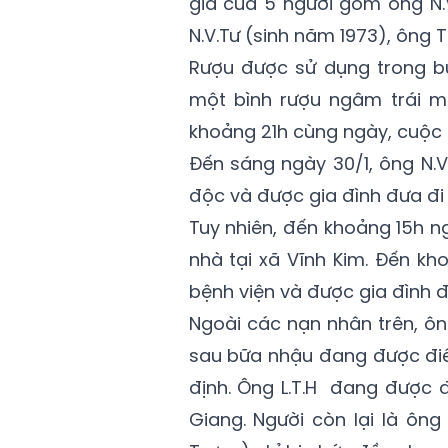
gia của 5 người gồm ông N.V
N.V.Tư (sinh năm 1973), ông T
Rượu được sử dụng trong bu
một bình rượu ngâm trái m
khoảng 21h cùng ngày, cuộc 
Đến sáng ngày 30/1, ông N.V
độc và được gia đình đưa đi 
Tuy nhiên, đến khoảng 15h ng
nhà tại xã Vĩnh Kim. Đến kh
bệnh viện và được gia đình đ
Ngoài các nạn nhân trên, ôn
sau bữa nhậu đang được điều
định. Ông L.T.H đang được đi
Giang. Người còn lại là ông