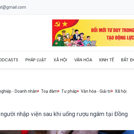
uat@gmail.com
ời tử vong, 3 người nhập viện sau khi uống rượu ngâm tại Đồng T
ODCASTS
PHÁP LUẬT
XÃ HỘI
VĂN HÓA
KINH TẾ
BẤT Đ
nghiệp - Doanh nhân
Toạ đàm
Tư pháp
Văn hóa - Giải trí
Xã hội
3 người nhập viện sau khi uống rượu ngâm tại Đồng