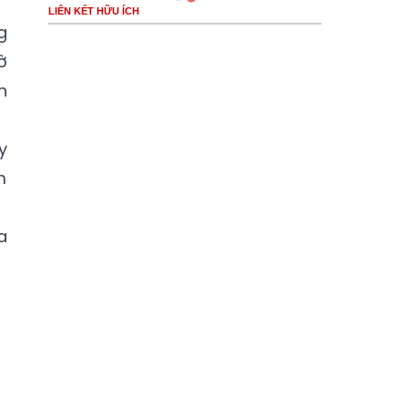
LIÊN KẾT HỮU ÍCH
g
ờ
n
y
m
a