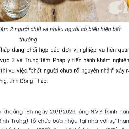
àm 2 người chết và nhiều người có biểu hiện bất
thường
háp đang phối hợp các đơn vị nghiệp vụ liên quan
 vực 3 và Trung tâm Pháp y tiến hành khám nghiệ
thi vụ việc "chết người chưa rõ nguyên nhân" xảy r
ưng, tỉnh Đồng Tháp.
o khoảng 18h ngày 29/1/2026, ông N.V.S (sinh nă
ã Bình Trưng) tổ chức bữa nhậu tại nhà với sự tha