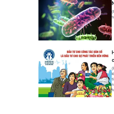
(
t
c
(
k
t
n
t