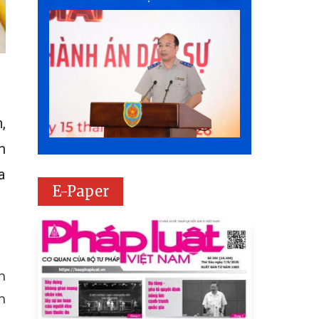
,
m
a
E-Paper
m
m