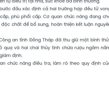
n tự điều trị tại nhà, sức khỏe đã bình thường.
 bước đầu xác định cả hai trường hợp đều tử von
 cấp, phù phổi cấp. Cơ quan chức năng đang ch
à độc chất để bổ sung, hoàn thiện kết luận nguyê
Công an tỉnh Đồng Tháp đã thu giữ một bình thủ
ỏ quạ và hai chai thủy tinh chứa rượu ngâm nấ
 giám định.
uan chức năng điều tra, làm rõ theo quy định củ