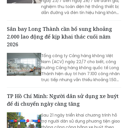
ngày 23/7 đến ngày 28/7 để đánh giá,
nghiệm thu toàn diện hệ thống thiết bị
dẫn đường và đèn tín hiệu hàng không
mới được đầu tư cải tạo. Đợt bay hiệu
chuẩn này nhằm sẵn sàng cho việc sân
Sân bay Long Thành cần bổ sung khoảng
bay Liên Khương khai thác trở lại vào
2.000 lao động để kịp khai thác cuối năm
ngày 19/8.
2026
Tổng công ty Cảng hàng không Việt
Nam (ACV) ngày 22/7 cho biết, công
trường Cảng hàng không quốc tế Long
Thành hiện duy trì hơn 7.100 công nhân
trực tiếp nhưng vẫn thiếu khoảng 1.500
- 2.000 lao động tại một số gói thầu
trọng điểm. Trong bối cảnh dự án bước
TP Hồ Chí Minh: Người dân sử dụng xe buýt
vào giai đoạn nước rút và chịu tác
để di chuyển ngày càng tăng
động của mùa mưa, ACV đang yêu cầu
các nhà thầu tăng cường nhân lực, tổ
Sau 21 ngày triển khai chương trình hỗ
chức thi công 3 ca, 4 kíp để bảo đảm
trợ người dân sử dụng phương tiện giao
vận hành thử từ tháng 9 và khai thác
thông công cộng bằng xe buýt theo
thương mại vào cuối năm 2026.