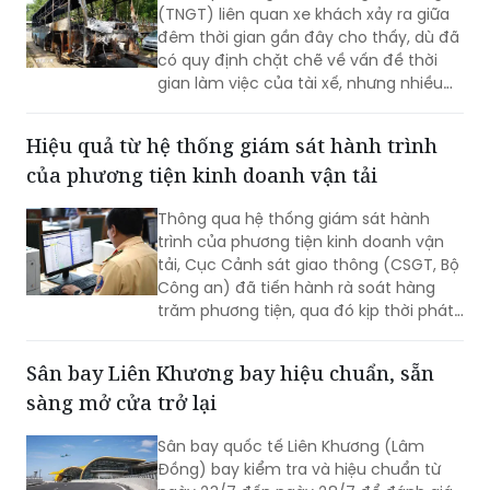
(TNGT) liên quan xe khách xảy ra giữa
đêm thời gian gần đây cho thấy, dù đã
có quy định chặt chẽ về vấn đề thời
gian làm việc của tài xế, nhưng nhiều
doanh nghiệp và người lái xe vẫn cố
tình vi phạm; gây ra những hậu quả
Hiệu quả từ hệ thống giám sát hành trình
thảm khốc.
của phương tiện kinh doanh vận tải
Thông qua hệ thống giám sát hành
trình của phương tiện kinh doanh vận
tải, Cục Cảnh sát giao thông (CSGT, Bộ
Công an) đã tiến hành rà soát hàng
trăm phương tiện, qua đó kịp thời phát
hiện và xử lý nhiều trường hợp vi phạm.
Sân bay Liên Khương bay hiệu chuẩn, sẵn
sàng mở cửa trở lại
Sân bay quốc tế Liên Khương (Lâm
Đồng) bay kiểm tra và hiệu chuẩn từ