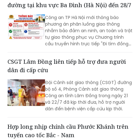
đường tại khu vực Ba Đình (Hà Nội) đến 28/7
cường liên kết vùng và kết nối các
trung tâm kinh tế, đô thị, cửa khẩu,
Công an TP Hà Nội mới thông báo
cảng biển, cảng hàng không cùng các
phương án phân luồng giao thông
đầu mối giao thông quan trọng.
nhằm bảo đảm an ninh, an toàn và trật
tự giao thông phục vụ Chương trình
cầu truyền hình trực tiếp "Đi tìm đồng
đội – Sao sáng dẫn đường", diễn ra lúc
20h ngày 26/7 tại Đài tưởng niệm các
CSGT Lâm Đồng liên tiếp hỗ trợ đưa người
Anh hùng liệt sĩ, phường Ba Đình.
dân đi cấp cứu
Đội Cảnh sát giao thông (CSGT) đường
bộ số 4, Phòng Cảnh sát giao thông
Công an tỉnh Lâm Đồng trong ngày 21
và 22/7 đã kịp thời đưa, hỗ trợ người
dân đến bệnh viện cấp cứu kịp thời.
Hợp long nhịp chính cầu Phước Khánh trên
tuyến cao tốc Bắc - Nam