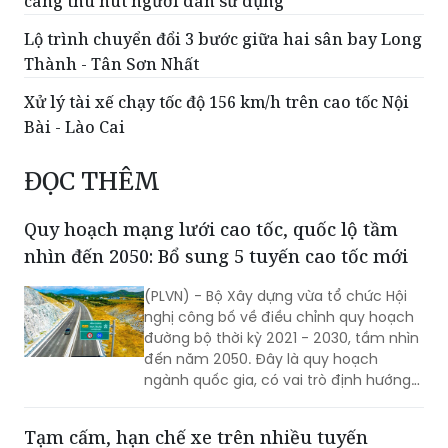
càng thu hút người dân sử dụng
Lộ trình chuyển đổi 3 bước giữa hai sân bay Long
Thành - Tân Sơn Nhất
Xử lý tài xế chạy tốc độ 156 km/h trên cao tốc Nội
Bài - Lào Cai
ĐỌC THÊM
Quy hoạch mạng lưới cao tốc, quốc lộ tầm
nhìn đến 2050: Bổ sung 5 tuyến cao tốc mới
(PLVN) - Bộ Xây dựng vừa tổ chức Hội
nghị công bố về điều chỉnh quy hoạch
đường bộ thời kỳ 2021 - 2030, tầm nhìn
đến năm 2050. Đây là quy hoạch
ngành quốc gia, có vai trò định hướng
phát triển hệ thống đường bộ trên
phạm vi cả nước; là cơ sở để quản lý,
Tạm cấm, hạn chế xe trên nhiều tuyến
huy động nguồn lực đầu tư, tăng