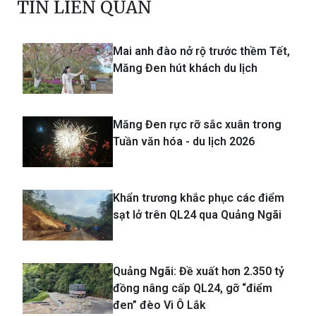
TIN LIÊN QUAN
Mai anh đào nở rộ trước thềm Tết,
Măng Đen hút khách du lịch
Măng Đen rực rỡ sắc xuân trong
Tuần văn hóa - du lịch 2026
Khẩn trương khắc phục các điểm
sạt lở trên QL24 qua Quảng Ngãi
Quảng Ngãi: Đề xuất hơn 2.350 tỷ
đồng nâng cấp QL24, gỡ “điểm
đen” đèo Vi Ô Lắk