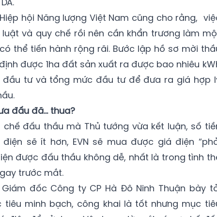
 DA.
h Hiệp hội Năng lượng Việt Nam cũng cho rằng, việ
ó luật và quy chế rồi nên cần khẩn trương làm mộ
có thể tiến hành rộng rãi. Bước lập hồ sơ mời thầ
c định được 1ha đất sản xuất ra được bao nhiêu kW
t đầu tư và tổng mức đầu tư để đưa ra giá hợp l
hầu.
ưa đấu đã… thua?
ơ chế đấu thầu mà Thủ tướng vừa kết luận, số tiề
điện sẽ ít hơn, EVN sẽ mua được giá điện “phả
iện được đấu thầu không dễ, nhất là trong tình th
ngay trước mắt.
 Giám đốc Công ty CP Hà Đô Ninh Thuận bày tỏ
iêu minh bạch, công khai là tốt nhưng mục tiê