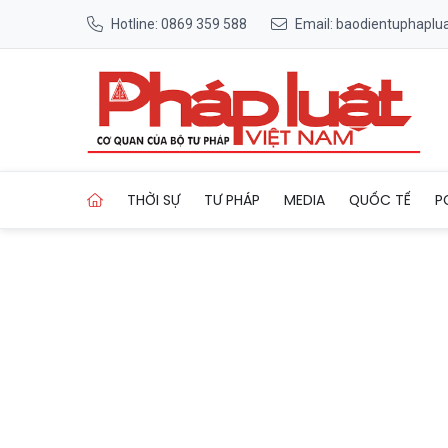
Hotline: 0869 359 588
Email: baodientuphapl
Trang chủ Đấu thầu giá mua 
THỜI SỰ
TƯ PHÁP
MEDIA
QUỐC TẾ
P