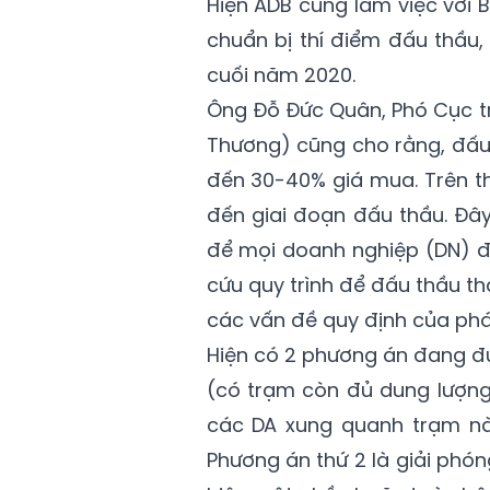
Hiện ADB cũng làm việc với
chuẩn bị thí điểm đấu thầu,
cuối năm 2020.
Ông Đỗ Đức Quân, Phó Cục tr
Thương) cũng cho rằng, đấu 
đến 30-40% giá mua. Trên thế
đến giai đoạn đấu thầu. Đâ
để mọi doanh nghiệp (DN) đ
cứu quy trình để đấu thầu t
các vấn đề quy định của pháp
Hiện có 2 phương án đang đ
(có trạm còn đủ dung lượng 
các DA xung quanh trạm nà
Phương án thứ 2 là giải phó