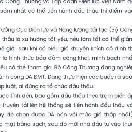
 Bộ Công Thương và Tập đoàn Điện lực Việt Nam đ
 sớm nhất có thể tiến hành đấu thầu thí điểm và
ưởng Cục Điện lực và Năng lượng tái tạo (Bộ Côn
thầu là xu hướng tất yếu, nếu làm tốt có thể giả
 giới, sau khi có biểu giá khuyến khích cố định th
y là hình thức bảo đảm công khai, minh bạch nhấ
ều có thể tham gia. Bộ Công Thương đang nghiê
hành công DA ĐMT. Đang thực hiện các bước rà soá
 luật, ai đứng ra tổ chức đấu thầu.
ược tính đến, bao gồm đấu thầu theo trạm biến á
truyền tải lên hệ thống sẽ tiến hành đấu thầu vớ
y để chọn được DA bán với mức giá thấp nhất)
ng mặt bằng sạch, sau đó mời nhà đầu tư vào thự