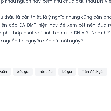
ập khẩu nguồn này, xem như chưa đấu thầu DN Việ
u thầu là cần thiết, là ý nghĩa nhưng cũng cần phả
c hiện các DA ĐMT hiện nay để xem xét nên đưa r
phù hợp nhất với tình hình của DN Việt Nam hiệ
ợc nguồn tài nguyên sẵn có mỗi ngày?
Quân
biểu giá
mời thầu
bù giá
Trần Viết Ngãi