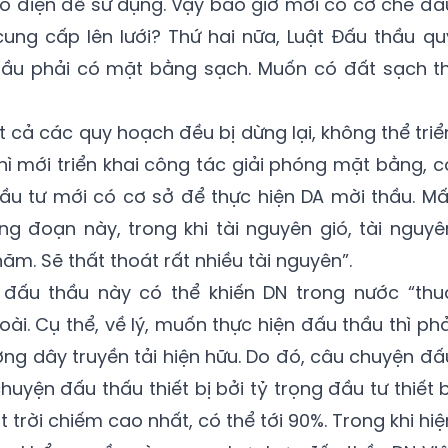
có điện để sử dụng. Vậy bao giờ mới có cơ chế đấ
ung cấp lên lưới? Thứ hai nữa, Luật Đấu thầu qu
hầu phải có mặt bằng sạch. Muốn có đất sạch th
t cả các quy hoạch đều bị dừng lại, không thể triể
hì mới triển khai công tác giải phóng mặt bằng, c
ầu tư mới có cơ sở để thực hiện DA mời thầu. Mấ
g đoạn này, trong khi tài nguyên gió, tài nguyê
ăm. Sẽ thất thoát rất nhiều tài nguyên”.
 đấu thầu này có thể khiến DN trong nước “thu
ài. Cụ thể, về lý, muốn thực hiện đấu thầu thì phả
ờng dây truyền tải hiện hữu. Do đó, câu chuyện đấ
uyện đấu thấu thiết bị bởi tỷ trọng đầu tư thiết b
trời chiếm cao nhất, có thể tới 90%. Trong khi hiệ