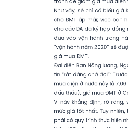
tranh để giảm giá mua điện 
Như vậy, sẽ chỉ có biểu giá
cho ĐMT áp mái; việc ban h
cho các DA đã ký hợp đồng m
đưa vào vận hành trong nă
“vận hành năm 2020” sẽ đượ
giá mua ĐMT.
Đại diện Ban Năng lượng, Ng
tin “rất đáng chờ đợi”: Trướ
mua điện ở nước này là 7,06
đấu thầu), giá mua ĐMT ở C
Vị này khẳng định, rõ ràng,
mức giá tốt nhất. Tuy nhiên,
phải có quy trình thực hiện 