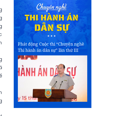
g
g
g
c
m
Phát động Cuộc thi “Chuyện nghề
Thi hành án dân sự” lần thứ III
g
á
ế
n
g