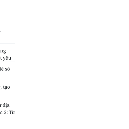
7
ơng
t yếu
tế số
, tạo
ư địa
i 2: Từ