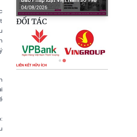
04/08/2026
c
ĐỐI TÁC
t
u
h
ý
LIÊN KẾT HỮU ÍCH
n
i
ế
:
u