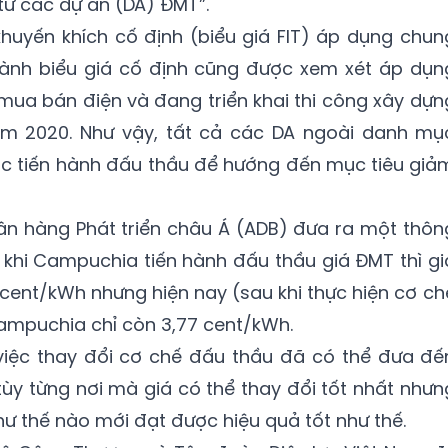
từ các dự án (DA) ĐMT”.
 khuyến khích cố định (biểu giá FIT) áp dụng chun
ành biểu giá cố định cũng được xem xét áp dụn
ua bán điện và đang triển khai thi công xây dựn
m 2020. Như vậy, tất cả các DA ngoài danh mụ
c tiến hành đấu thầu để hướng đến mục tiêu giả
ân hàng Phát triển châu Á (ADB) đưa ra một thôn
c khi Campuchia tiến hành đấu thầu giá ĐMT thì gi
 cent/kWh nhưng hiện nay (sau khi thực hiện cơ ch
ampuchia chỉ còn 3,77 cent/kWh.
 việc thay đổi cơ chế đấu thầu đã có thể đưa đế
 tùy từng nơi mà giá có thể thay đổi tốt nhất nhưn
như thế nào mới đạt được hiệu quả tốt như thế.