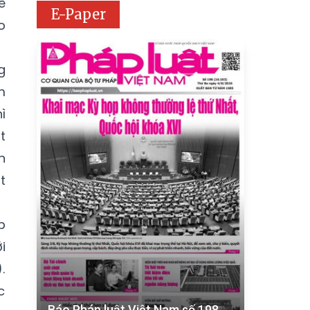
ể
E-Paper
o
g
m
ì
t
n
t
p
i
.
c
Báo Pháp luật Việt Nam số 198