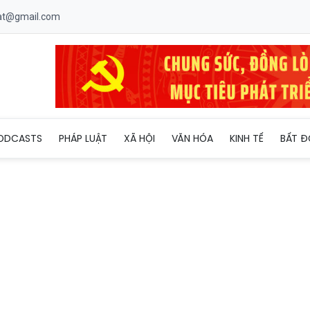
uat@gmail.com
điện mặt trời: Doanh nghiệp trong nước chưa đấu… đã thua?
ODCASTS
PHÁP LUẬT
XÃ HỘI
VĂN HÓA
KINH TẾ
BẤT Đ