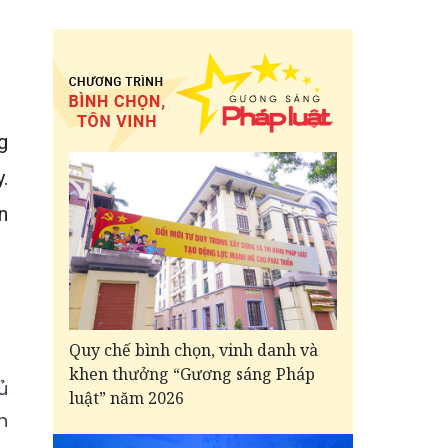
g
.
n
Quy chế bình chọn, vinh danh và
khen thưởng “Gương sáng Pháp
ủ
luật” năm 2026
h