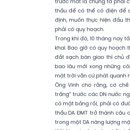
trước mắt là chúng ta phải 
thầu để có thể có điện để c
định, muốn thực hiện đấu t
phải có quy hoạch.
Trong khi đó, 10 tháng nay tấ
khai. Bao giờ có quy hoạch t
đất sạch bàn giao thì chủ đ
bao lâu mới xong những côn
mặt trời vẫn cứ phát quanh n
Ông Vinh cho rằng, cơ chế
trắng” trước các DN nước ngo
có mặt bằng rồi, phải có đư
thầu DA ĐMT trở thành câu ch
trong một DA năng lượng mặt 