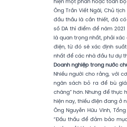
hiện một phần hoặc toàn bộ
Ông Trần Viết Ngãi, Chủ tịc
đấu thầu là cần thiết, đã c
số DA thí điểm để năm 2021 
là quan trọng nhất, phải xá
điện, từ đó sẽ xác định suấ
nhất để các nhà đầu tư dự t
Doanh nghiệp trong nước ch
Nhiều người cho rằng, với c
ngân sách bỏ ra để bù giá 
chăng” hơn. Nhưng để thực h
hiện nay, thiếu điện đang ở 
Ông Nguyễn Hữu Vinh, Tổng
“Đấu thầu để đảm bảo mục t