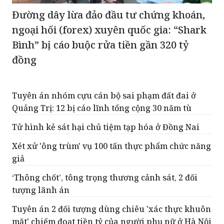
Đường dây lừa đảo đầu tư chứng khoán,
ngoại hối (forex) xuyên quốc gia: “Shark
Bình” bị cáo buộc rửa tiền gần 320 tỷ
đồng
Tuyên án nhóm cựu cán bộ sai phạm đất đai ở
Quảng Trị: 12 bị cáo lĩnh tổng cộng 30 năm tù
Tử hình kẻ sát hại chủ tiệm tạp hóa ở Đồng Nai
Xét xử 'ông trùm' vụ 100 tấn thực phẩm chức năng
giả
‘Thông chốt’, tông trọng thương cảnh sát, 2 đối
tượng lãnh án
Tuyên án 2 đối tượng dùng chiêu 'xác thực khuôn
mặt' chiếm đoạt tiền tỷ của người phụ nữ ở Hà Nội