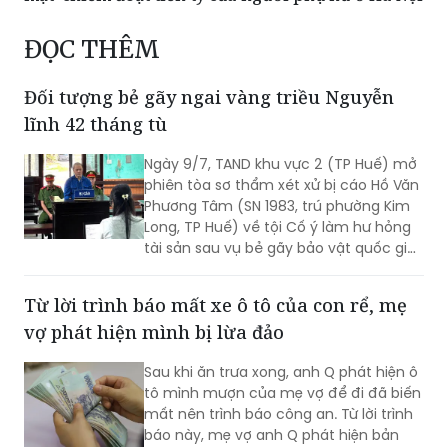
ĐỌC THÊM
Đối tượng bẻ gãy ngai vàng triều Nguyễn
lĩnh 42 tháng tù
Ngày 9/7, TAND khu vực 2 (TP Huế) mở
phiên tòa sơ thẩm xét xử bị cáo Hồ Văn
Phương Tâm (SN 1983, trú phường Kim
Long, TP Huế) về tội Cố ý làm hư hỏng
tài sản sau vụ bẻ gãy bảo vật quốc gia
ngai vàng triều Nguyễn tại Đại Nội Huế
gây chấn động dư luận.
Từ lời trình báo mất xe ô tô của con rể, mẹ
vợ phát hiện mình bị lừa đảo
Sau khi ăn trưa xong, anh Q phát hiện ô
tô mình mượn của mẹ vợ để đi đã biến
mất nên trình báo công an. Từ lời trình
báo này, mẹ vợ anh Q phát hiện bản