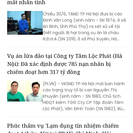
mất nhân tính
Chiều 30/6, TAND TP Hà Nội đưa bị cáo
Đinh Văn Long (sinh năm - SN 1974, ở xã
An Bình, tỉnh Phú Thọ) ra xét xử về tội
Giết người. Bị hại trong vụ án là cháu
N.Đ.H.A (SN 2010, ở xã Phú Xuyên, Hà
Nội).
Vụ án lừa đảo tại Công ty Tâm Lộc Phát (Hà
Nội): Đã xác định được 785 nạn nhân bị
chiếm đoạt hơn 317 tỷ đồng
(PLVN) - VKSND TP Hà Nội mới ban hành
cáo trạng truy tố bị can Nguyễn Thị
Khuyên (sinh năm - SN 1983, Chủ tịch
HĐQT kiêm TGĐ Cty CP Tập đoàn Tâm
Lộc Phát), Văn Đình Toàn (SN 1982), Bùi
Thị Minh Nguyệt (SN 1968, cùng là Phó
TGĐ Cty Tâm Lộc Phát) về tội “Lừa đảo
Phúc thẩm vụ 'Lạm dụng tín nhiệm chiếm
chiếm đoạt tài sản”.