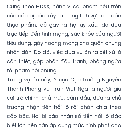
Cũng theo HĐXX, hành vi sai phạm nêu trên
của các bị cáo xảy ra trong lĩnh vực an toàn
thực phẩm, dễ gây ra hệ lụy xấu, đe dọa
trực tiếp đến tính mạng, sức khỏe của người
tiêu dùng, gây hoang mang cho quần chúng
nhân dân. Do đó, việc đưa vụ án ra xét xử là
cần thiết, góp phần đấu tranh, phòng ngừa
tội phạm nói chung.
Trong vụ án này, 2 cựu Cục trưởng Nguyễn
Thanh Phong và Trần Việt Nga là người giữ
vai trò chính, chủ mưu, cầm đầu, đưa ra chủ
trương nhận tiền hối lộ rồi phân chia theo
cấp bậc. Hai bị cáo nhận số tiền hối lộ đặc
biệt lớn nên cần áp dụng mức hình phạt cao