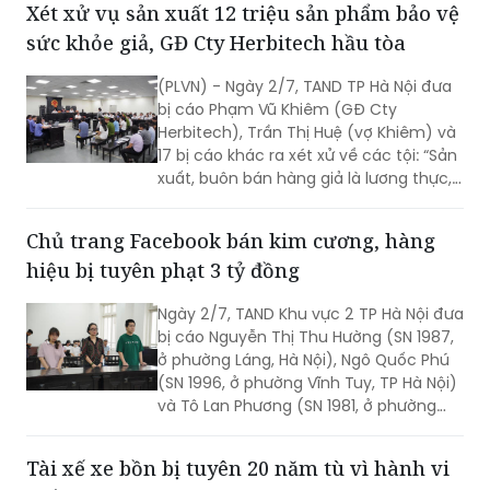
Xét xử vụ sản xuất 12 triệu sản phẩm bảo vệ
sức khỏe giả, GĐ Cty Herbitech hầu tòa
(PLVN) - Ngày 2/7, TAND TP Hà Nội đưa
bị cáo Phạm Vũ Khiêm (GĐ Cty
Herbitech), Trần Thị Huệ (vợ Khiêm) và
17 bị cáo khác ra xét xử về các tội: “Sản
xuất, buôn bán hàng giả là lương thực,
thực phẩm, phụ gia thực phẩm”; “Vi
phạm quy định về kế toán gây hậu quả
Chủ trang Facebook bán kim cương, hàng
nghiêm trọng”; “Rửa tiền”; “Vi phạm quy
hiệu bị tuyên phạt 3 tỷ đồng
định về kế toán gây hậu quả nghiêm
trọng”.
Ngày 2/7, TAND Khu vực 2 TP Hà Nội đưa
bị cáo Nguyễn Thị Thu Hường (SN 1987,
ở phường Láng, Hà Nội), Ngô Quốc Phú
(SN 1996, ở phường Vĩnh Tuy, TP Hà Nội)
và Tô Lan Phương (SN 1981, ở phường
Láng, Hà Nội) ra xét xử về tội Trốn thuế.
Tài xế xe bồn bị tuyên 20 năm tù vì hành vi