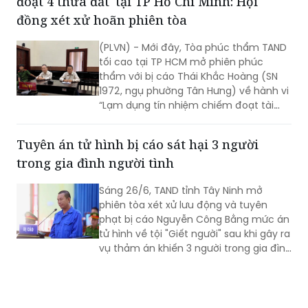
đoạt 4 thửa đất' tại TP Hồ Chí Minh: Hội
đồng xét xử hoãn phiên tòa
(PLVN) - Mới đây, Tòa phúc thẩm TAND
tối cao tại TP HCM mở phiên phúc
thẩm với bị cáo Thái Khắc Hoàng (SN
1972, ngụ phường Tân Hưng) về hành vi
“Lạm dụng tín nhiệm chiếm đoạt tài
sản”. Sau 1 tuần nghị án, ngày 26/6,
HĐXX quay lại phần xét hỏi.
Tuyên án tử hình bị cáo sát hại 3 người
trong gia đình người tình
Sáng 26/6, TAND tỉnh Tây Ninh mở
phiên tòa xét xử lưu động và tuyên
phạt bị cáo Nguyễn Công Bằng mức án
tử hình về tội "Giết người" sau khi gây ra
vụ thảm án khiến 3 người trong gia đình
người tình tử vong.