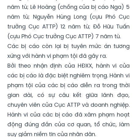
năm tù; Lê Hoàng (chồng của bị cáo Nga) 5
năm tù; Nguyễn Hùng Long (cựu Phó Cục
trưởng Cục ATTP) 12 năm tù; Đỗ Hữu Tuấn
(cựu Phó Cục trưởng Cục ATTP) 7 năm tù.
Các bị cáo còn lại bị tuyên mức án tương
xứng với hành vi phạm tội đã gây ra.
Bởi theo nhận định của HĐXX, hành vi của
các bị cáo là đặc biệt nghiêm trọng. Hành vi
phạm tội của các bị cáo diễn ra trong thời
gian dài, có sự câu kết giữa lãnh đạo,
chuyên viên của Cục ATTP và doanh nghiệp.
Hành vi của các bị cáo đã xâm phạm hoạt
động đúng đắn của cơ quan, tổ chức, làm
suy giảm niềm tin của nhân dân.