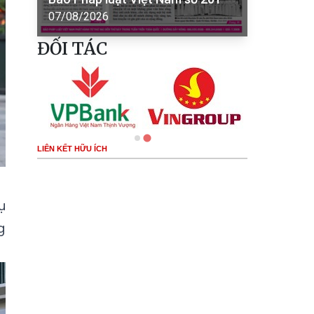
07/08/2026
ĐỐI TÁC
LIÊN KẾT HỮU ÍCH
ụ
g