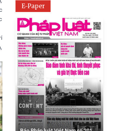
,
E-Paper
c
c
í
,
Báo Pháp luật Việt Nam số 201