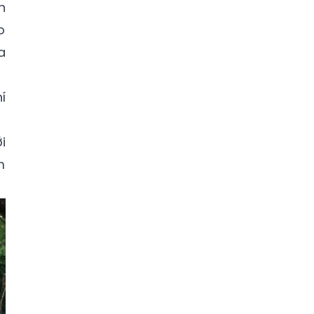
n
o
a
í
i
m