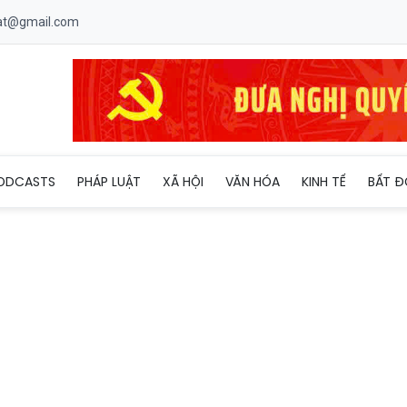
uat@gmail.com
o đảm an ninh, an toàn cho hơn 127.000 thí sinh thi tốt nghiệp 
ODCASTS
PHÁP LUẬT
XÃ HỘI
VĂN HÓA
KINH TẾ
BẤT Đ