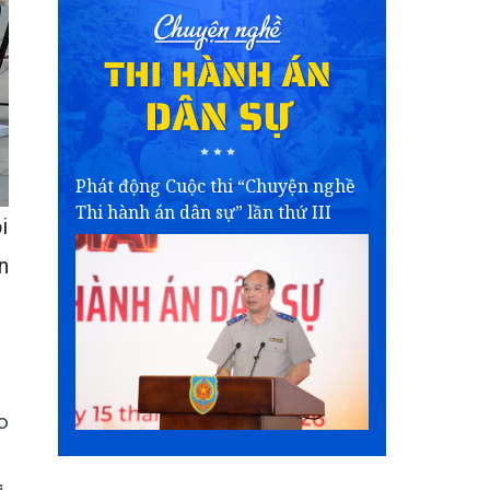
Phát động Cuộc thi “Chuyện nghề
Thi hành án dân sự” lần thứ III
i
n
o