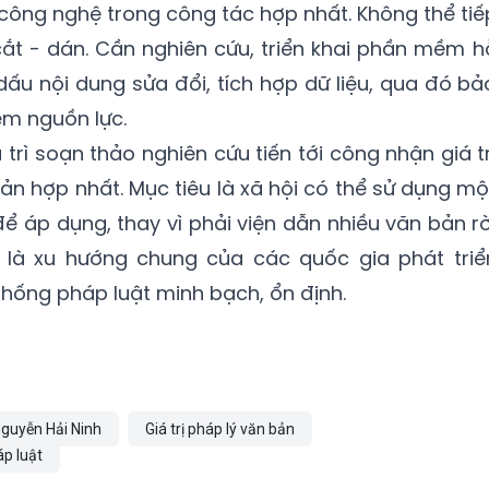
công nghệ trong công tác hợp nhất. Không thể tiế
cắt - dán. Cần nghiên cứu, triển khai phần mềm h
dấu nội dung sửa đổi, tích hợp dữ liệu, qua đó bả
ệm nguồn lực.
trì soạn thảo nghiên cứu tiến tới công nhận giá tr
ản hợp nhất. Mục tiêu là xã hội có thể sử dụng mộ
ể áp dụng, thay vì phải viện dẫn nhiều văn bản rờ
 là xu hướng chung của các quốc gia phát triể
thống pháp luật minh bạch, ổn định.
guyễn Hải Ninh
Giá trị pháp lý văn bản
áp luật