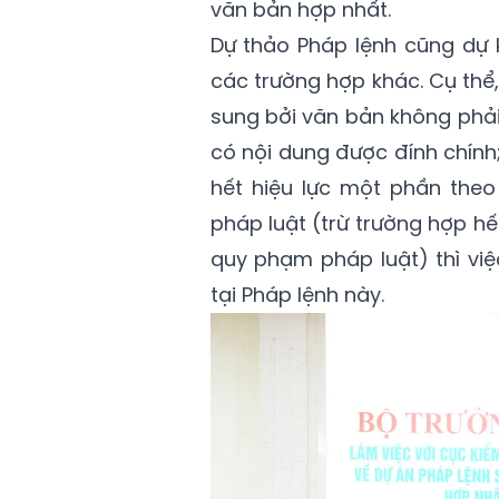
văn bản hợp nhất.
Dự thảo Pháp lệnh cũng dự 
các trường hợp khác. Cụ thể
sung bởi văn bản không phải
có nội dung được đính chín
hết hiệu lực một phần the
pháp luật (trừ trường hợp hế
quy phạm pháp luật) thì vi
tại Pháp lệnh này.