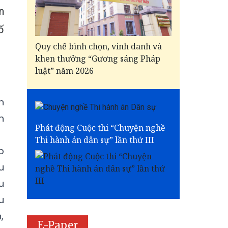
n
ố
Quy chế bình chọn, vinh danh và
khen thưởng “Gương sáng Pháp
luật” năm 2026
n
n
Phát động Cuộc thi “Chuyện nghề
Thi hành án dân sự” lần thứ III
p
u
u
u
,
E-Paper