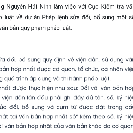
ng Nguyễn Hải Ninh làm việc với Cục Kiểm tra vă
p luật về dự án Pháp lệnh sửa đổi, bổ sung một s
văn bản quy phạm pháp luật.
ửa đổi, bổ sung quy định về viện dẫn, sử dụng vă
bản hợp nhất được cơ quan, tổ chức, cá nhân việ
g quá trình áp dụng và thi hành pháp luật.
nhất được thực hiện như sau: Đối với văn bản hợ
i viện dẫn lần đầu phải ghi đầy đủ tên, số, ký hiệ
sửa đổi, bổ sung và cụm từ được đặt trong dấ
t tại Văn bản hợp nhất số” kèm theo số, ký hiệ
ới văn bản hợp nhất của văn bản khác do cơ quan