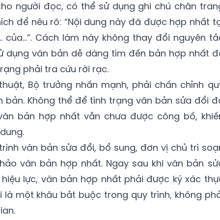
 cho người đọc, có thể sử dụng ghi chú chân tran
ích để nêu rõ: “Nội dung này đã được hợp nhất tạ
 của…”. Cách làm này không thay đổi nguyên tắ
sử dụng văn bản dễ dàng tìm đến bản hợp nhất đ
rạng phải tra cứu rời rạc.
 thuật, Bộ trưởng nhấn mạnh, phải chấn chỉnh qu
ăn bản. Không thể để tình trạng văn bản sửa đổi đ
văn bản hợp nhất vẫn chưa được công bố, khiế
 dung.
trình văn bản sửa đổi, bổ sung, đơn vị chủ trì soạ
thảo văn bản hợp nhất. Ngay sau khi văn bản sử
hiệu lực, văn bản hợp nhất phải được ký xác thự
i là một khâu bắt buộc trong quy trình, không phả
ian.