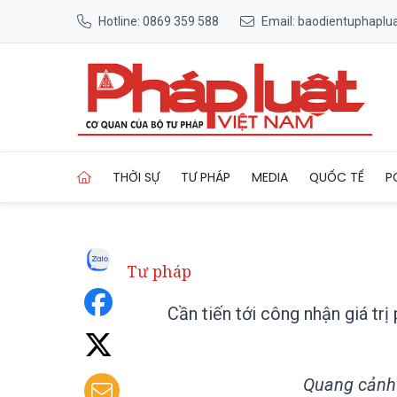
Hotline: 0869 359 588
Email: baodientuphapl
Trang chủ Cần tiến tới công 
THỜI SỰ
TƯ PHÁP
MEDIA
QUỐC TẾ
P
Tư pháp
Cần tiến tới công nhận giá trị
Quang cảnh 