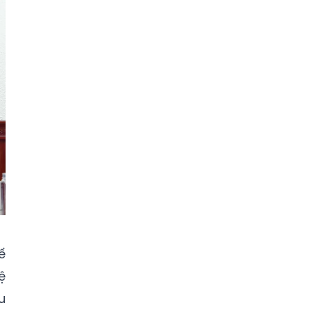
ế
ệ
u