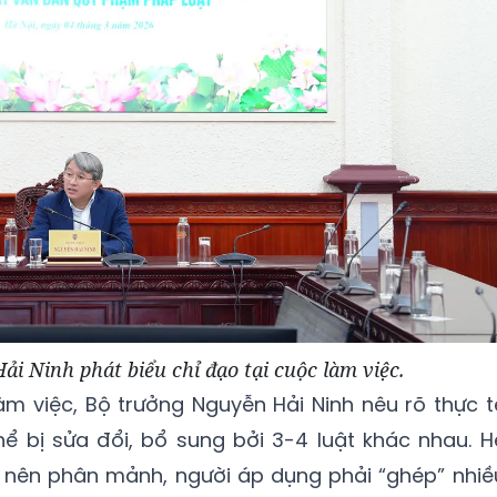
i Ninh phát biểu chỉ đạo tại cuộc làm việc.
làm việc, Bộ trưởng Nguyễn Hải Ninh nêu rõ thực t
hể bị sửa đổi, bổ sung bởi 3-4 luật khác nhau. H
ở nên phân mảnh, người áp dụng phải “ghép” nhiề