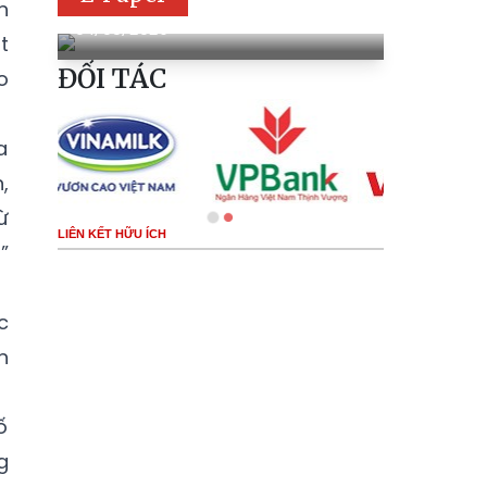
Báo Pháp luật Việt Nam số 198
n
04/08/2026
t
ĐỐI TÁC
o
a
,
ừ
LIÊN KẾT HỮU ÍCH
”
c
n
ố
g