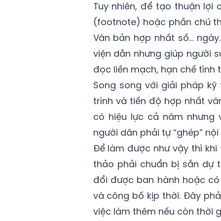
Tuy nhiên, để tạo thuận lợi
(footnote) hoặc phần chú th
Văn bản hợp nhất số… ngày…
viện dẫn nhưng giúp người 
đọc liền mạch, hạn chế tình t
Song song với giải pháp kỹ
trình và tiến độ hợp nhất v
có hiệu lực cả năm nhưng 
người dân phải tự “ghép” nội
Để làm được như vậy thì khi 
thảo phải chuẩn bị sẵn dự 
đổi được ban hành hoặc có 
và công bố kịp thời. Đây phả
việc làm thêm nếu còn thời g