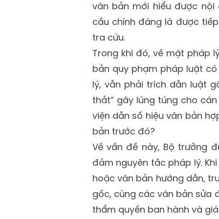
văn bản mới hiểu được nội
cầu chính đáng là được tiế
tra cứu.
Trong khi đó, về mặt pháp l
bản quy phạm pháp luật có g
lý, vẫn phải trích dẫn luật 
thắt” gây lúng túng cho cá
viện dẫn số hiệu văn bản hợ
bản trước đó?
Về vấn đề này, Bộ trưởng đ
đảm nguyên tắc pháp lý. Khi
hoặc văn bản hướng dẫn, trư
gốc, cùng các văn bản sửa đ
thẩm quyền ban hành và giá t