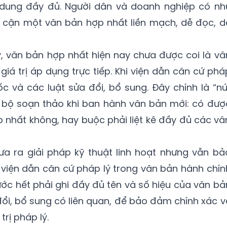
 dung đầy đủ. Người dân và doanh nghiệp có nh
p cận một văn bản hợp nhất liền mạch, dễ đọc, d
ý, văn bản hợp nhất hiện nay chưa được coi là vă
iá trị áp dụng trực tiếp. Khi viện dẫn căn cứ phá
gốc và các luật sửa đổi, bổ sung. Đây chính là “nú
n bộ soạn thảo khi ban hành văn bản mới: có đượ
p nhất không, hay buộc phải liệt kê đầy đủ các vă
ưa ra giải pháp kỹ thuật linh hoạt nhưng vẫn bả
 viện dẫn căn cứ pháp lý trong văn bản hành chín
ớc hết phải ghi đầy đủ tên và số hiệu của văn bả
ổi, bổ sung có liên quan, để bảo đảm chính xác v
rị pháp lý.