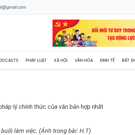
uat@gmail.com
nhận giá trị pháp lý chính thức của văn bản hợp nhất
ODCASTS
PHÁP LUẬT
XÃ HỘI
VĂN HÓA
KINH TẾ
BẤT Đ
 pháp lý chính thức của văn bản hợp nhất
buổi làm việc. (Ảnh trong bài: H.T)