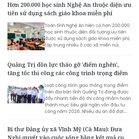
Hơn 200.000 học sinh Nghệ An thuộc diện ưu
tiên sử dụng sách giáo khoa miễn phí
Toàn tỉnh Nghệ An hiện có hơn 200.000
học sinh thuộc diện đối tượng ưu tiên
được sử dụng sách giáo khoa miễn phí,
tập trung nhiều ở các xã miền núi.
Quảng Trị dồn lực tháo gỡ 'điểm nghẽn',
tăng tốc thi công các công trình trọng điểm
Loạt công trình giao thông trọng điểm
trên địa bàn tỉnh Quảng Trị đang được
đẩy nhanh tiến độ thi công nhằm hoàn
thành mục tiêu giải ngân vốn đầu tư
công năm 2026. Nhiều dự án đã đạt
khối lượng thi công lớn, một số công
trình cơ bản hoàn thành, song công tác
Bí thư Đảng ủy xã Vĩnh Mỹ (Cà Mau): Đưa
giải phóng mặt bằng vẫn là "nút thắt"
Nghị quyết vào cuộc sống bằng kết quả cụ
cần sớm tháo gỡ để bảo đảm tiến độ