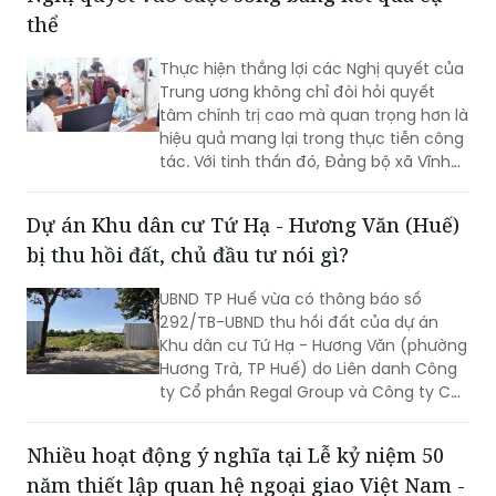
chung.
thể
Thực hiện thắng lợi các Nghị quyết của
Trung ương không chỉ đòi hỏi quyết
tâm chính trị cao mà quan trọng hơn là
hiệu quả mang lại trong thực tiễn công
tác. Với tinh thần đó, Đảng bộ xã Vĩnh
Mỹ xác định lấy chất lượng thực thi làm
thước đo năng lực lãnh đạo, xây dựng
Dự án Khu dân cư Tứ Hạ - Hương Văn (Huế)
đội ngũ cán bộ đủ phẩm chất, năng
bị thu hồi đất, chủ đầu tư nói gì?
lực, trách nhiệm, đưa các chủ trương
của Đảng đi vào cuộc sống. Từ đó tạo
UBND TP Huế vừa có thông báo số
chuyển biến rõ nét trong phát triển kinh
292/TB-UBND thu hồi đất của dự án
tế - xã hội và nâng cao đời sống Nhân
Khu dân cư Tứ Hạ - Hương Văn (phường
dân.
Hương Trà, TP Huế) do Liên danh Công
ty Cổ phần Regal Group và Công ty Cổ
phần Tập đoàn Đất Xanh làm chủ đầu
tư.
Nhiều hoạt động ý nghĩa tại Lễ kỷ niệm 50
năm thiết lập quan hệ ngoại giao Việt Nam -