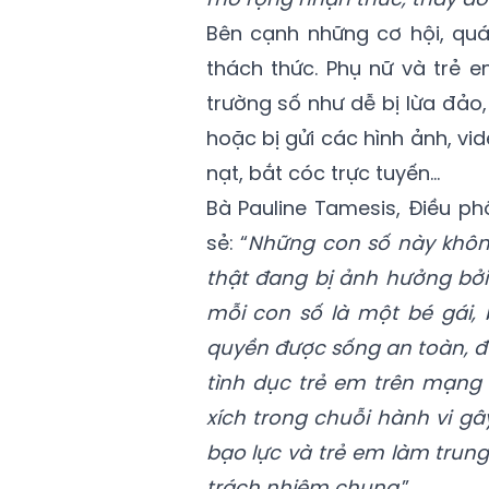
Bên cạnh những cơ hội, quá
thách thức. Phụ nữ và trẻ e
trường số như dễ bị lừa đảo
hoặc bị gửi các hình ảnh, vi
nạt, bắt cóc trực tuyến…
Bà Pauline Tamesis, Điều ph
sẻ: “
Những con số này không
thật đang bị ảnh hưởng bởi
mỗi con số là một bé gái,
quyền được sống an toàn, đ
tình dục trẻ em trên mạng 
xích trong chuỗi hành vi gâ
bạo lực và trẻ em làm trung
trách nhiệm chung
.”