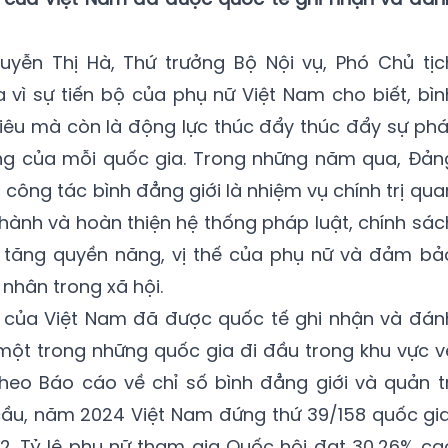
guyễn Thị Hà, Thứ trưởng Bộ Nội vụ, Phó Chủ tịc
 vì sự tiến bộ của phụ nữ Việt Nam cho biết, bìn
tiêu mà còn là động lực thúc đẩy thúc đẩy sự phá
vững của mỗi quốc gia. Trong những năm qua, Đản
 công tác bình đẳng giới là nhiệm vụ chính trị qua
 hành và hoàn thiện hệ thống pháp luật, chính sác
, tăng quyền năng, vị thế của phụ nữ và đảm bả
nhân trong xã hội.
i của Việt Nam đã được quốc tế ghi nhận và đán
 một trong những quốc gia đi đầu trong khu vực v
heo Báo cáo về chỉ số bình đẳng giới và quản tr
cầu, năm 2024 Việt Nam đứng thứ 39/158 quốc gia
2. Tỷ lệ phụ nữ tham gia Quốc hội đạt 30,26% ca