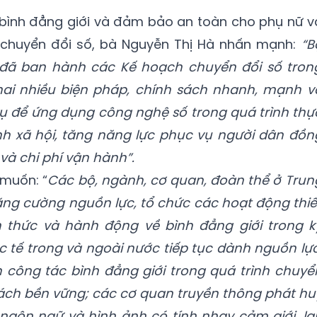
bình đẳng giới và đảm bảo an toàn cho phụ nữ v
 chuyển đổi số, bà Nguyễn Thị Hà nhấn mạnh:
“B
a đã ban hành các Kế hoạch chuyển đổi số tron
hai nhiều biện pháp, chính sách nhanh, mạnh v
vụ để ứng dụng công nghệ số trong quá trình thự
nh xã hội, tăng năng lực phục vụ người dân đồn
 và chi phí vận hành”.
muốn: “
Các bộ, ngành, cơ quan, đoàn thể ở Trun
ng cường nguồn lực, tổ chức các hoạt động thiế
thức và hành động về bình đẳng giới trong k
 tế trong và ngoài nước tiếp tục dành nguồn lực
n công tác bình đẳng giới trong quá trình chuyể
cách bền vững; các cơ quan truyền thông phát hu
 ngôn ngữ và hình ảnh có tính nhạy cảm giới, la