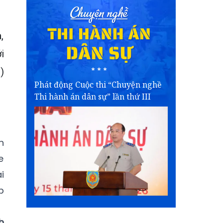
,
i
)
Phát động Cuộc thi “Chuyện nghề
Thi hành án dân sự” lần thứ III
h
e
i
p
h