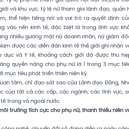
iới và khu vực; tỷ lệ nữ tham gia lãnh đạo, quản l
, thể hiện tiếng nói và vai trò ra quyết định củ
 vào nền kinh tế, đặc biệt là trong lĩnh vực khở
 càng nhiều gương mặt nữ doanh nhân, nữ giám đố
 Nam được các diễn đàn kinh tế thế giới ghi nhận v
áo dục và Y tế, khoảng cách giới đã được thu hẹ
tăng quyền năng cho phụ nữ là 1 trong 3 mục tiê
 mục tiêu phát triển thiên niên kỷ.
quan tâm, chỉ đạo sát sao của Lãnh đạo Đảng, Nh
c của tất cả các cấp, các ngành, các lĩnh vực, s
tế trong và ngoài nước.
ôi trường tích cực cho phụ nữ, thanh thiếu niên v
 công nghệ, chuyển đổi số đang diễn ra ngày càn