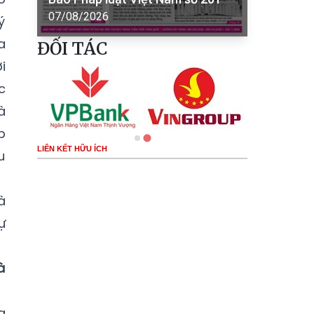
07/08/2026
ý
a
ĐỐI TÁC
i
c
à
p
LIÊN KẾT HỮU ÍCH
u
à
ự
à
g