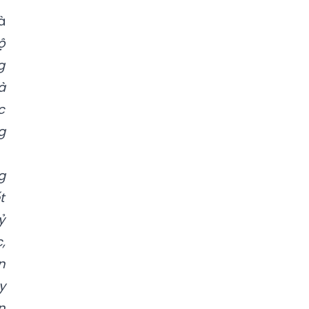
à
ộ
g
à
c
g
g
t
ỷ
,
n
y
n