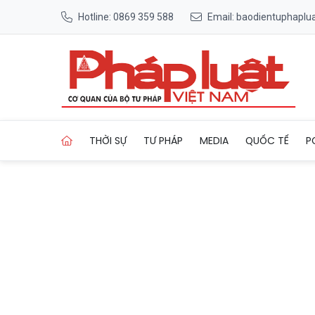
Hotline: 0869 359 588
Email: baodientuphapl
Trang chủ "Bình đẳng giới v
THỜI SỰ
TƯ PHÁP
MEDIA
QUỐC TẾ
P