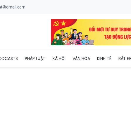
uat@gmail.com
à an toàn cho phụ nữ và trẻ em gái trong kỷ nguyên số"
ODCASTS
PHÁP LUẬT
XÃ HỘI
VĂN HÓA
KINH TẾ
BẤT Đ