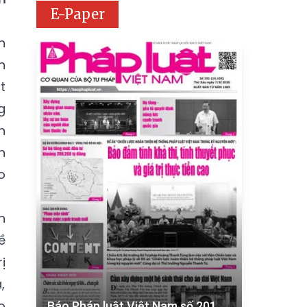
E-Paper
h
h
t
g
n
h
o
h
ề
ị
,
o
Báo Pháp luật Việt Nam số 201