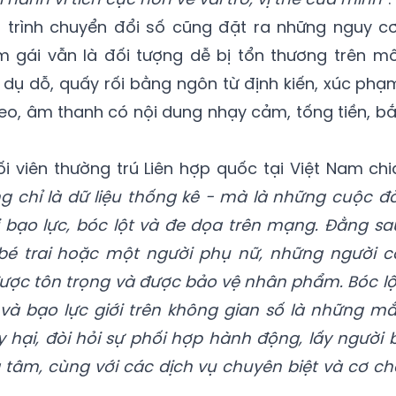
 trình chuyển đổi số cũng đặt ra những nguy cơ
m gái vẫn là đối tượng dễ bị tổn thương trên mô
, dụ dỗ, quấy rối bằng ngôn từ định kiến, xúc phạ
deo, âm thanh có nội dung nhạy cảm, tống tiền, bắ
ối viên thường trú Liên hợp quốc tại Việt Nam chi
 chỉ là dữ liệu thống kê - mà là những cuộc đờ
 bạo lực, bóc lột và đe dọa trên mạng. Đằng sa
 bé trai hoặc một người phụ nữ, những người c
ược tôn trọng và được bảo vệ nhân phẩm. Bóc lộ
và bạo lực giới trên không gian số là những mắ
y hại, đòi hỏi sự phối hợp hành động, lấy người b
 tâm, cùng với các dịch vụ chuyên biệt và cơ ch