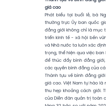
giá cao
Phát biểu tại buổi lễ, bà N
thường trực Ủy ban quốc gia
đẳng giới không chỉ là mục 
triển kinh tế - xã hội bền 
và Nhà nước ta luôn xác định
trọng, thể hiện qua việc ban
để thúc đẩy bình đẳng giới
các quyền bình đẳng của cá 
Thành tựu về bình đẳng giớ
giá cao. Việt Nam tự hào là
thu hẹp khoảng cách giới. T
của Diễn đàn quản trị toàn 
tăng 32 bậc so với năm 202