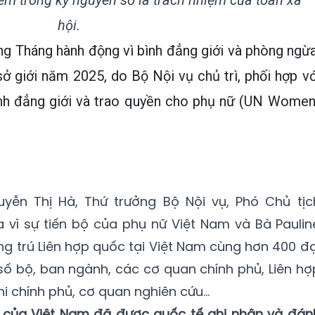
em trong kỷ nguyên số là trách nhiệm của toàn xã
hội.
ng Tháng hành động vì bình đẳng giới và phòng ngừa
ở giới năm 2025, do Bộ Nội vụ chủ trì, phối hợp vớ
nh đẳng giới và trao quyền cho phụ nữ (UN Women
yễn Thị Hà, Thứ trưởng Bộ Nội vụ, Phó Chủ tịc
 vì sự tiến bộ của phụ nữ Việt Nam và Bà Paulin
ng trú Liên hợp quốc tại Việt Nam cùng hơn 400 đạ
số bộ, ban ngành, các cơ quan chính phủ, Liên hợ
hi chính phủ, cơ quan nghiên cứu…
i của Việt Nam đã được quốc tế ghi nhận và đán