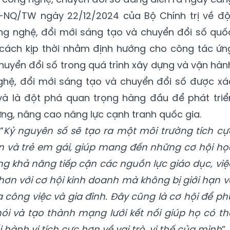
-NQ/TW ngày 22/12/2024 của Bộ Chính trị về độ
ông nghệ, đổi mới sáng tạo và chuyển đổi số quố
cách kịp thời nhằm định hướng cho công tác ứn
uyển đổi số trong quá trình xây dựng và vận hàn
ghệ, đổi mới sáng tạo và chuyển đổi số được xá
 và là đột phá quan trọng hàng đầu để phát triể
vững, nâng cao năng lực cạnh tranh quốc gia.
“
Kỷ nguyên số sẽ tạo ra một môi trường tích cự
ên và trẻ em gái, giúp mang đến những cơ hội họ
ăng khả năng tiếp cận các nguồn lực giáo dục, việ
 hơn với cơ hội kinh doanh mà không bị giới hạn v
a công việc và gia đình. Đây cũng là cơ hội để ph
ói và tạo thành mạng lưới kết nối giúp họ có th
hành vi tích cực hơn về vai trò, vị thế của mình
”.