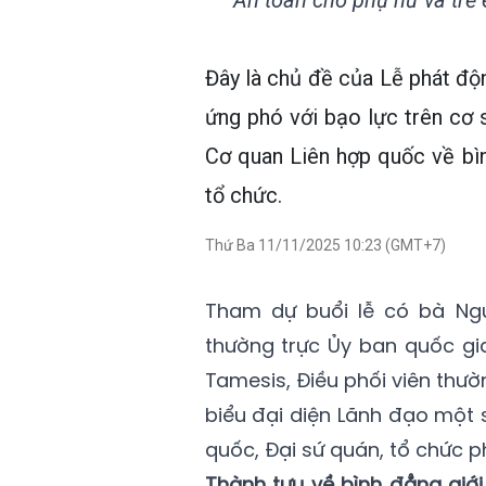
An toàn cho phụ nữ và trẻ 
Đây là chủ đề của Lễ phát độ
ứng phó với bạo lực trên cơ s
Cơ quan Liên hợp quốc về bì
tổ chức.
Thứ Ba 11/11/2025 10:23 (GMT+7)
Tham dự buổi lễ có bà Ngu
thường trực Ủy ban quốc gia
Tamesis, Điều phối viên thườ
biểu đại diện Lãnh đạo một 
quốc, Đại sứ quán, tổ chức p
Thành tựu về bình đẳng giớ