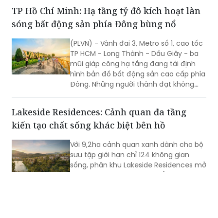
mô hình TOD 5.0 từ SonKim Land được
TP Hồ Chí Minh: Hạ tầng tỷ đô kích hoạt làn
kỳ vọng sẽ trở thành cú hích cho một
sóng bất động sản phía Đông bùng nổ
cực tăng trưởng mới của thành phố.
(PLVN) - Vành đai 3, Metro số 1, cao tốc
TP HCM - Long Thành - Dầu Giây - ba
mũi giáp công hạ tầng đang tái định
hình bản đồ bất động sản cao cấp phía
Đông. Những người thành đạt không
chờ thị trường xác nhận - họ sẽ đi
trước một bước, trước khi những người
Lakeside Residences: Cảnh quan đa tầng
khác nhận ra.
kiến tạo chất sống khác biệt bên hồ
Với 9,2ha cảnh quan xanh dành cho bộ
sưu tập giới hạn chỉ 124 không gian
sống, phân khu Lakeside Residences mở
ra những lựa chọn tinh tuyển tại Thanh
Xuan Valley. Mang dấu ấn của Element
Design Studio (Singapore), nơi đây tôn
vinh vẻ đẹp của những “ngôi nhà ẩn
Sao Mai Residence: Giải bài toán dòng tiền
dưới tán thông cổ thụ” bằng trải