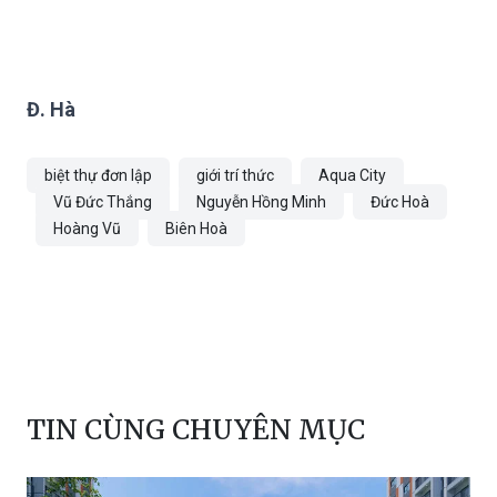
Đ. Hà
biệt thự đơn lập
giới trí thức
Aqua City
Vũ Đức Thắng
Nguyễn Hồng Minh
Đức Hoà
Hoàng Vũ
Biên Hoà
TIN CÙNG CHUYÊN MỤC