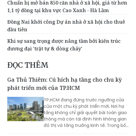
Chuẩn bị mở bán 850 căn nhà ở xã hội, giá từ hơn
1,1 tỷ đồng tại khu vực Cao Xanh - Hà Lầm
Đồng Nai khởi công Dự án nhà ở xã hội cho thuê
đầu tiên
Khi sự sang trọng được nâng tầm bởi kiến trúc
đương đại 'trật tự & dòng chảy'
ĐỌC THÊM
Ga Thủ Thiêm: Cú hích hạ tầng cho chu kỳ
phát triển mới của TP.HCM
TP.HCM đang đứng trước ngưỡng cửa
của một chu kỳ phát triển mới. Nơi hạ
tầng không chỉ giải quyết bài toán giao
thông mà còn tái định hình không gian
đô thị và tăng trưởng kinh tế. Trong bối
cảnh đó, Ga Thủ Thiêm cùng đề xuất