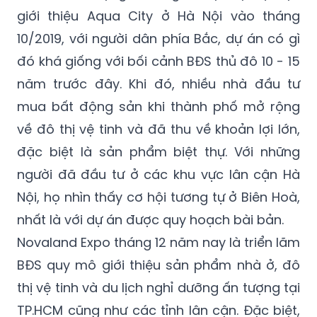
giới thiệu Aqua City ở Hà Nội vào tháng
10/2019, với người dân phía Bắc, dự án có gì
đó khá giống với bối cảnh BĐS thủ đô 10 - 15
năm trước đây. Khi đó, nhiều nhà đầu tư
mua bất động sản khi thành phố mở rộng
về đô thị vệ tinh và đã thu về khoản lợi lớn,
đặc biệt là sản phẩm biệt thự. Với những
người đã đầu tư ở các khu vực lân cận Hà
Nội, họ nhìn thấy cơ hội tương tự ở Biên Hoà,
nhất là với dự án được quy hoạch bài bản.
Novaland Expo tháng 12 năm nay là triển lãm
BĐS quy mô giới thiệu sản phẩm nhà ở, đô
thị vệ tinh và du lịch nghỉ dưỡng ấn tượng tại
TP.HCM cũng như các tỉnh lân cận. Đặc biệt,