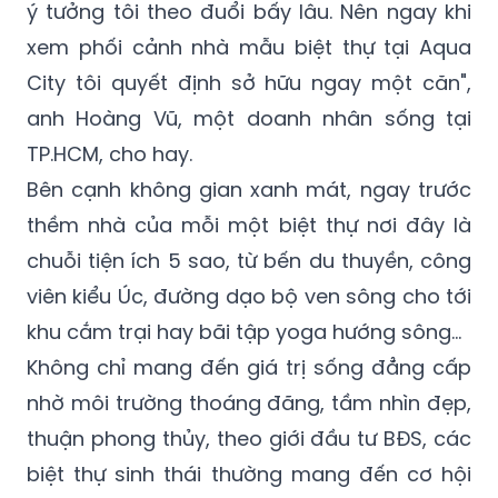
ý tưởng tôi theo đuổi bấy lâu. Nên ngay khi
xem phối cảnh nhà mẫu biệt thự tại Aqua
City tôi quyết định sở hữu ngay một căn",
anh Hoàng Vũ, một doanh nhân sống tại
TP.HCM, cho hay.
Bên cạnh không gian xanh mát, ngay trước
thềm nhà của mỗi một biệt thự nơi đây là
chuỗi tiện ích 5 sao, từ bến du thuyền, công
viên kiểu Úc, đường dạo bộ ven sông cho tới
khu cắm trại hay bãi tập yoga hướng sông…
Không chỉ mang đến giá trị sống đẳng cấp
nhờ môi trường thoáng đãng, tầm nhìn đẹp,
thuận phong thủy, theo giới đầu tư BĐS, các
biệt thự sinh thái thường mang đến cơ hội