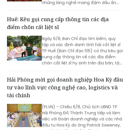
những làng nghề mang đậm dấu ấn
dân gian và những con người luôn biết
trân trọng, gìn giữ các giá trị văn hóa
Huế: Kêu gọi cung cấp thông tin các địa
nghìn năm văn hiến.
điểm chôn cất liệt sĩ
Ngày 6/8, Ban Chỉ đạo tìm kiếm, quy
tập và xác định danh tính hài cốt liệt sĩ
TP Huế (Ban Chỉ đạo 515) có thư kêu gọi
cung cấp thông tin về các địa điểm
chôn cất liệt sĩ hy sinh trên địa bàn, tập
trung tại khu vực đèo Phước Tượng,
đèo Hải Vân (xã Chân Mây - Lăng Cô)
Hải Phòng mời gọi doanh nghiệp Hoa Kỳ đầu
và khu vực sông Truồi (xã Lộc An).
tư vào lĩnh vực công nghệ cao, logistics và
tài chính
(PLVN) - Chiều 6/8, Chủ tịch UBND TP
Hải Phòng Đỗ Thành Trung tiếp và làm
việc với Đoàn doanh nghiệp và các nhà
đầu tư Hoa Kỳ do ông Patrick Sweeney,