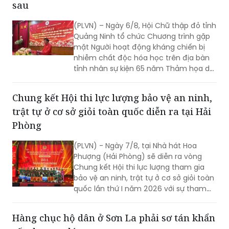
sau
(PLVN) – Ngày 6/8, Hội Chữ thập đỏ tỉnh
Quảng Ninh tổ chức Chương trình gặp
mặt Người hoạt động kháng chiến bị
nhiễm chất độc hóa học trên địa bàn
tỉnh nhân sự kiện 65 năm Thảm họa da
cam ở Việt Nam (10/8/1961 -
10/8/2026) và tổng kết 5 năm phong
Chung kết Hội thi lực lượng bảo vệ an ninh,
trào “Vì nạn nhân chất độc da cam”.
trật tự ở cơ sở giỏi toàn quốc diễn ra tại Hải
Phòng
(PLVN) - Ngày 7/8, tại Nhà hát Hoa
Phượng (Hải Phòng) sẽ diễn ra vòng
Chung kết Hội thi lực lượng tham gia
bảo vệ an ninh, trật tự ở cơ sở giỏi toàn
quốc lần thứ I năm 2026 với sự tham
gia của 8 đội tuyển xuất sắc đại diện
cho 34 tỉnh, TP.
Hàng chục hộ dân ở Sơn La phải sơ tán khẩn