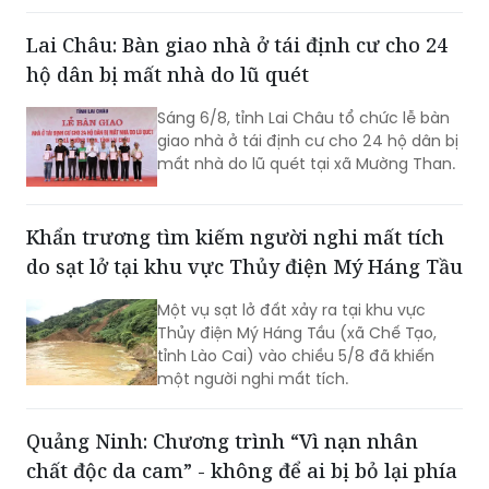
năm 2026.
Lai Châu: Bàn giao nhà ở tái định cư cho 24
hộ dân bị mất nhà do lũ quét
Sáng 6/8, tỉnh Lai Châu tổ chức lễ bàn
giao nhà ở tái định cư cho 24 hộ dân bị
mất nhà do lũ quét tại xã Mường Than.
Khẩn trương tìm kiếm người nghi mất tích
do sạt lở tại khu vực Thủy điện Mý Háng Tầu
Một vụ sạt lở đất xảy ra tại khu vực
Thủy điện Mý Háng Tầu (xã Chế Tạo,
tỉnh Lào Cai) vào chiều 5/8 đã khiến
một người nghi mất tích.
Quảng Ninh: Chương trình “Vì nạn nhân
chất độc da cam” - không để ai bị bỏ lại phía