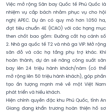
Việc mở rộng Sân bay Quốc tế Phú Quốc là
nhiệm vụ cấp bách nhằm phục vụ cho hội
nghị APEC. Dự án có quy mô hơn 1.050 ha,
đạt tiêu chuẩn 4E (ICAO) với các hạng mục
then chốt bao gồm: Đường cất hạ cánh số
2. Nhà ga quốc tế T2 và nhà ga VIP. Mở rộng
sân đỗ và các hạ tầng phụ trợ khác. Khi
hoàn thành, dự án sẽ nâng công suất sân
bay lên 24 triệu hành khách/năm (có thể
mở rộng lên 50 triệu hành khách), góp phần
tạo ấn tượng mạnh mẽ về một Việt Nam
phát triển và hiếu khách.
Hiện chính quyền đặc khu Phú Quốc, tỉnh An
Giang đang khẩn trương hoàn thiện hồ sơ