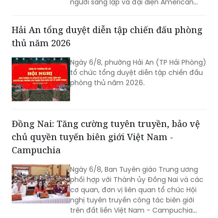
người sáng lập và đại diện American
Kestrel Global Strategies Group làm
Trưởng đoàn đến thăm, làm việc và
Hải An tổng duyệt diễn tập chiến đấu phòng
tìm hiểu cơ hội đầu tư tại Hải Phòng.
thủ năm 2026
Ngày 6/8, phường Hải An (TP Hải Phòng)
tổ chức tổng duyệt diễn tập chiến đấu
phòng thủ năm 2026.
Đồng Nai: Tăng cường tuyên truyền, bảo vệ
chủ quyền tuyến biên giới Việt Nam -
Campuchia
Ngày 6/8, Ban Tuyên giáo Trung ương
phối hợp với Thành ủy Đồng Nai và các
cơ quan, đơn vị liên quan tổ chức Hội
nghị tuyên truyền công tác biên giới
trên đất liền Việt Nam - Campuchia