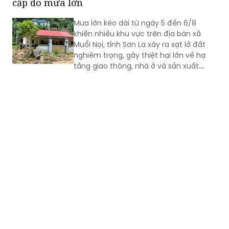
cấp do mưa lớn
Mưa lớn kéo dài từ ngày 5 đến 6/8
khiến nhiều khu vực trên địa bàn xã
Muổi Nọi, tỉnh Sơn La xảy ra sạt lở đất
nghiêm trọng, gây thiệt hại lớn về hạ
tầng giao thông, nhà ở và sản xuất.
Chính quyền địa phương đã khẩn
trương sơ tán 84 hộ dân ra khỏi khu vực
nguy hiểm.