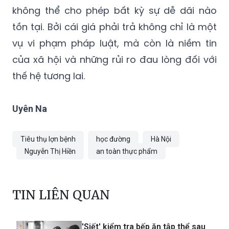
không thể cho phép bất kỳ sự dễ dãi nào
tồn tại. Bởi cái giá phải trả không chỉ là một
vụ vi phạm pháp luật, mà còn là niềm tin
của xã hội và những rủi ro đau lòng đối với
thế hệ tương lai.
Uyên Na
Tiêu thụ lợn bệnh
học đường
Hà Nội
Nguyễn Thị Hiền
an toàn thực phẩm
TIN LIÊN QUAN
'Siết' kiểm tra bếp ăn tập thể sau