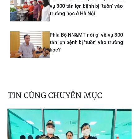
vụ 300 tấn lợn bệnh bị 'tuồn' vào
trường học ở Hà Nội
Phía Bộ NN&MT nói gì về vụ 300
tấn lợn bệnh bị 'tuồn' vào trường
học?
TIN CÙNG CHUYÊN MỤC