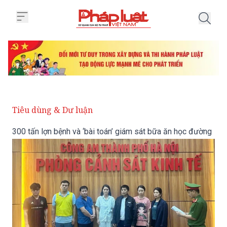
Trang chủ 300 tấn lợn bệnh và ‘
Tiêu dùng & Dư luận
300 tấn lợn bệnh và ‘bài toán’ giám sát bữa ăn học đường