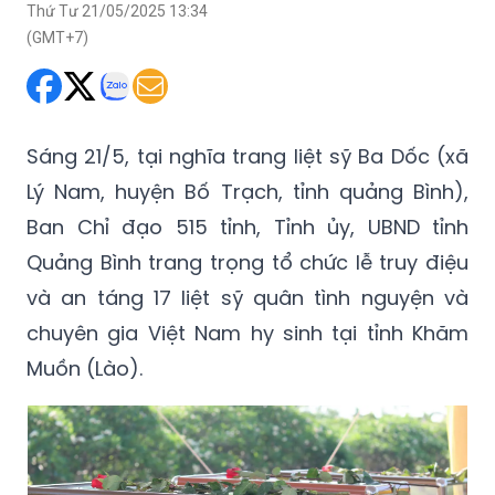
Thứ Tư 21/05/2025 13:34
(GMT+7)
Sáng 21/5, tại nghĩa trang liệt sỹ Ba Dốc (xã
Lý Nam, huyện Bố Trạch, tỉnh quảng Bình),
Ban Chỉ đạo 515 tỉnh, Tỉnh ủy, UBND tỉnh
Quảng Bình trang trọng tổ chức lễ truy điệu
và an táng 17 liệt sỹ quân tình nguyện và
chuyên gia Việt Nam hy sinh tại tỉnh Khăm
Muồn (Lào).