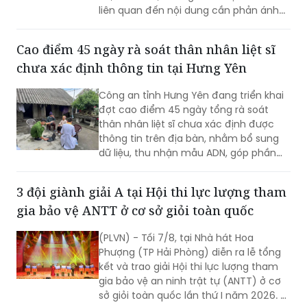
liên quan đến nội dung cần phản ánh...
Cao điểm 45 ngày rà soát thân nhân liệt sĩ
chưa xác định thông tin tại Hưng Yên
Công an tỉnh Hưng Yên đang triển khai
đợt cao điểm 45 ngày tổng rà soát
thân nhân liệt sĩ chưa xác định được
thông tin trên địa bàn, nhằm bổ sung
dữ liệu, thu nhận mẫu ADN, góp phần
xác định danh tính hài cốt liệt sĩ còn
thiếu thông tin.
3 đội giành giải A tại Hội thi lực lượng tham
gia bảo vệ ANTT ở cơ sở giỏi toàn quốc
(PLVN) - Tối 7/8, tại Nhà hát Hoa
Phượng (TP Hải Phòng) diễn ra lễ tổng
kết và trao giải Hội thi lực lượng tham
gia bảo vệ an ninh trật tự (ANTT) ở cơ
sở giỏi toàn quốc lần thứ I năm 2026. 3