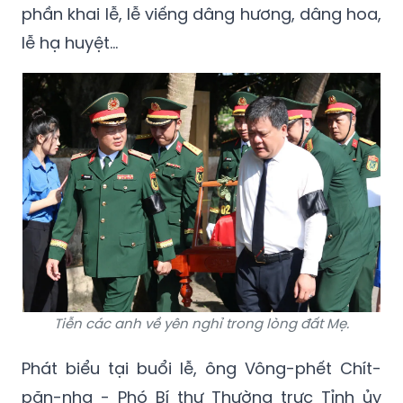
phần khai lễ, lễ viếng dâng hương, dâng hoa,
lễ hạ huyệt…
Tiễn các anh về yên nghỉ trong lòng đất Mẹ.
Phát biểu tại buổi lễ, ông Vông-phết Chít-
păn-nha - Phó Bí thư Thường trực Tỉnh ủy