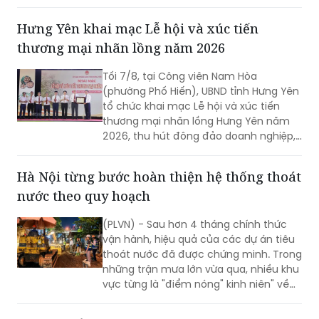
đội đến từ Hà Nội, TP Hồ Chí Minh và Hải
Phòng giảnh giải cao nhất.
Hưng Yên khai mạc Lễ hội và xúc tiến
thương mại nhãn lồng năm 2026
Tối 7/8, tại Công viên Nam Hòa
(phường Phố Hiến), UBND tỉnh Hưng Yên
tổ chức khai mạc Lễ hội và xúc tiến
thương mại nhãn lồng Hưng Yên năm
2026, thu hút đông đảo doanh nghiệp,
hợp tác xã, nhà vườn và du khách
tham dự.
Hà Nội từng bước hoàn thiện hệ thống thoát
nước theo quy hoạch
(PLVN) - Sau hơn 4 tháng chính thức
vận hành, hiệu quả của các dự án tiêu
thoát nước đã được chứng minh. Trong
những trận mưa lớn vừa qua, nhiều khu
vực từng là "điểm nóng" kinh niên" về
úng ngập đã ghi nhận sự cải thiện đáng
kể.