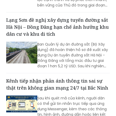
bền vững của Thủ đô trong giai đoạn
mới, Phó Giám đốc Sở Nội vụ thành phố
Hà Nội Ngô Minh Hoàng cho rằng, điểm
Lạng Sơn đề nghị xây dựng tuyến đường sắt
quan trọng của Nghị quyết số
Hà Nội – Đồng Đăng hạn chế ảnh hưởng khu
57/2026/NQ-HĐND là tạo lập cơ chế
đầu tư có trọng tâm cho nguồn nhân
dân cư và khu di tích
lực, gắn đào tạo, bồi dưỡng với nhu cầu
sử dụng và yêu cầu giải quyết những
Ban Quản lý dự án đường sắt (Bộ Xây
vấn đề thực tiễn của Thành phố.
dựng) đã hoàn thiện hồ sơ đề xuất xây
dựng Dự án tuyến đường sắt Hà Nội -
Đồng Đăng với tổng mức đầu tư giai
đoạn 1 hơn 5,2 tỷ USD. Sau khi nghiên
cứu hồ sơ dự án, UBND tỉnh Lạng Sơn đã
có góp ý một số nội dung, trong đó đề
Kênh tiếp nhận phản ánh thông tin sai sự
nghị nghiên cứu hướng tuyến đảm bảo
thật trên không gian mạng 24/7 tại Bắc Ninh
hạn chế tối đa ảnh hưởng hưởng đến
trường học, khu dân cư và khu di tích
Sau khi quét mã của kênh, người dân
lịch sử.
có thể gửi tin nhắn trực tiếp qua ứng
dụng Messenger, kèm theo các thông
tin, hình ảnh, đường dẫn hoặc liên kết