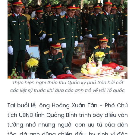
Thực hiện nghi thức thu Quốc kỳ phủ trên hài cốt
các liệt sỹ trước khi đưa các anh trở về với Tổ quốc.
Tại buổi lễ, ông Hoàng Xuân Tân - Phó Chủ
tịch UBND tỉnh Quảng Bình trình bày điếu văn
tưởng nhớ những người con ưu tú của dân
tộc, đã anh dũng chiến đấu, hy sinh vì độc