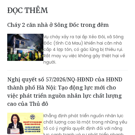
ĐỌC THÊM
Cháy 2 căn nhà ở Sông Đốc trong đêm
Vụ cháy xảy ra tại ấp Xẻo Đôi, xã Sông
Đốc (tỉnh Cà Mau) khiến hai căn nhà
cấp 4 lợp tôn, có gác lửng bị thiêu rụi.
Rất may vụ việc không gây thiệt hại về
người.
Nghị quyết số 57/2026/NQ-HĐND của HĐND
thành phố Hà Nội: Tạo động lực mới cho
việc phát triển nguồn nhân lực chất lượng
cao của Thủ đô
Khẳng định phát triển nguồn nhân lực
chất lượng cao là một trong những yếu
tố có ý nghĩa quyết định đối với năng
lực cạnh tranh và sự phát triển nhanh,