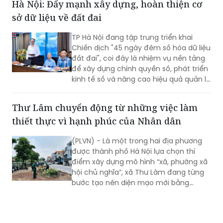
Hà Nội: Đẩy mạnh xây dựng, hoàn thiện cơ
sở dữ liệu về đất đai
TP Hà Nội đang tập trung triển khai
Chiến dịch "45 ngày đêm số hóa dữ liệu
đất đai", coi đây là nhiệm vụ nền tảng
để xây dựng chính quyền số, phát triển
kinh tế số và nâng cao hiệu quả quản lý
nhà nước về đất đai và đã đạt được
những kết quả rất đáng chú ý.
Thư Lâm chuyển động từ những việc làm
thiết thực vì hạnh phúc của Nhân dân
(PLVN) - Là một trong hai địa phương
được thành phố Hà Nội lựa chọn thí
điểm xây dựng mô hình “xã, phường xã
hội chủ nghĩa”, xã Thư Lâm đang từng
bước tạo nên diện mạo mới bằng
những việc làm cụ thể, thiết thực. Từ
những tuyến đường được chỉnh trang,
hàng cây, bồn hoa được chăm sóc đến