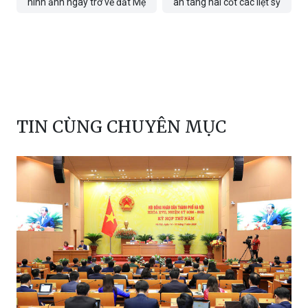
hình ảnh ngày trở về đất Mẹ
an táng hài cốt các liệt sỹ
TIN CÙNG CHUYÊN MỤC