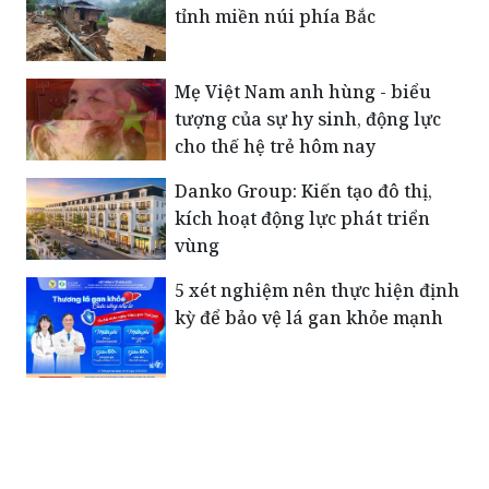
tỉnh miền núi phía Bắc
Mẹ Việt Nam anh hùng - biểu
tượng của sự hy sinh, động lực
cho thế hệ trẻ hôm nay
Danko Group: Kiến tạo đô thị,
kích hoạt động lực phát triển
vùng
5 xét nghiệm nên thực hiện định
kỳ để bảo vệ lá gan khỏe mạnh
Xúc động bức thư của Tiểu đoàn
trưởng Đặc công gửi vợ trước
ngày hy sinh: “Em giữ gìn sức