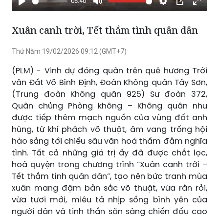
06:40
Phát
Tắt
Cài
Chế
Xem
tiếng
đặt
độ
toàn
Xuân canh trời, Tết thắm tình quân dân
hình
màn
trong
hình
Thứ Năm 19/02/2026 09:12 (GMT+7)
hình
(PLM) - Vinh dự đóng quân trên quê hương Trời
văn Đất Võ Bình Định, Đoàn Không quân Tây Sơn,
(Trung đoàn Không quân 925) Sư đoàn 372,
Quân chủng Phòng không – Không quân như
được tiếp thêm mạch nguồn của vùng đất anh
hùng, từ khí phách võ thuật, âm vang trống hội
hào sảng tới chiều sâu văn hoá thấm đẫm nghĩa
tình. Tất cả những giá trị ấy đã được chắt lọc,
hoà quyện trong chương trình “Xuân canh trời –
Tết thắm tình quân dân”, tạo nên bức tranh mùa
xuân mang đậm bản sắc võ thuật, vừa rắn rỏi,
vừa tươi mới, miêu tả nhịp sống bình yên của
người dân và tinh thần sẵn sàng chiến đấu cao