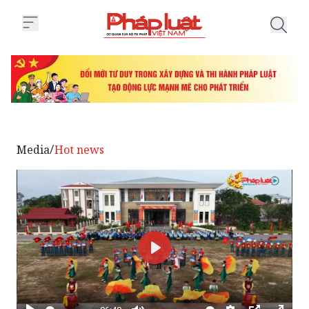
Trang chủ Xuân canh trời, Tết th
Media
Hot news
/
Phát