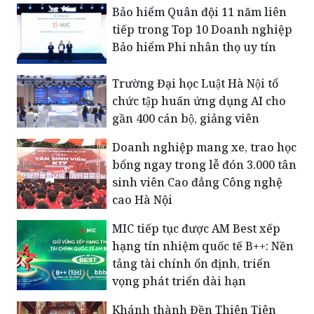
Bảo hiểm Quân đội 11 năm liên
tiếp trong Top 10 Doanh nghiệp
Bảo hiểm Phi nhân thọ uy tín
Trường Đại học Luật Hà Nội tổ
chức tập huấn ứng dụng AI cho
gần 400 cán bộ, giảng viên
Doanh nghiệp mang xe, trao học
bổng ngay trong lễ đón 3.000 tân
sinh viên Cao đẳng Công nghệ
cao Hà Nội
MIC tiếp tục được AM Best xếp
hạng tín nhiệm quốc tế B++: Nền
tảng tài chính ổn định, triển
vọng phát triển dài hạn
Khánh thành Đền Thiên Tiên