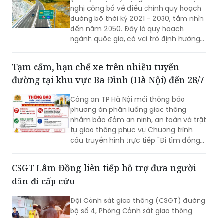
nghị công bố về điều chỉnh quy hoạch
đường bộ thời kỳ 2021 - 2030, tầm nhìn
đến năm 2050. Đây là quy hoạch
ngành quốc gia, có vai trò định hướng
phát triển hệ thống đường bộ trên
phạm vi cả nước; là cơ sở để quản lý,
Tạm cấm, hạn chế xe trên nhiều tuyến
huy động nguồn lực đầu tư, tăng
đường tại khu vực Ba Đình (Hà Nội) đến 28/7
cường liên kết vùng và kết nối các
trung tâm kinh tế, đô thị, cửa khẩu,
Công an TP Hà Nội mới thông báo
cảng biển, cảng hàng không cùng các
phương án phân luồng giao thông
đầu mối giao thông quan trọng.
nhằm bảo đảm an ninh, an toàn và trật
tự giao thông phục vụ Chương trình
cầu truyền hình trực tiếp "Đi tìm đồng
đội – Sao sáng dẫn đường", diễn ra lúc
20h ngày 26/7 tại Đài tưởng niệm các
CSGT Lâm Đồng liên tiếp hỗ trợ đưa người
Anh hùng liệt sĩ, phường Ba Đình.
dân đi cấp cứu
Đội Cảnh sát giao thông (CSGT) đường
bộ số 4, Phòng Cảnh sát giao thông