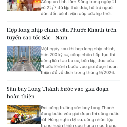
Công an tỉnh Lâm Đồng trong ngày 21
và 22/7 đã kịp thời đưa, hỗ trợ người
dân đến bệnh viện cấp cứu kịp thời.
Hợp long nhịp chính cầu Phước Khánh trên
tuyến cao tốc Bắc - Nam
Một ngày sau khi hợp long nhịp chính,
hơn 200 kỹ sư, công nhân tiếp tục thi
công liên tục ba ca, bốn kíp, đưa cầu
Phước Khánh bước vào giai đoạn hoàn
thiện để về đích trong tháng 9/2026.
Sân bay Long Thành bước vào giai đoạn
hoàn thiện
Đại công trường sân bay Long Thành
đang bước vào giai đoạn thi công nước
rút. Hàng nghìn kỹ sư, công nhân tập
trung hoàn thiện các hạng mục trọng