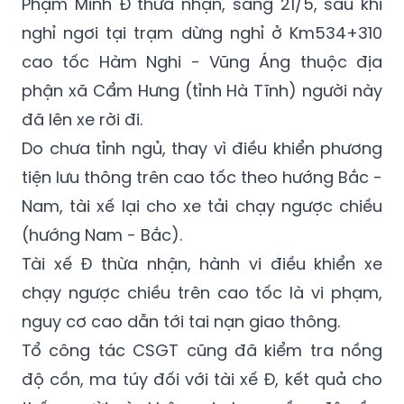
Phạm Minh Đ thừa nhận, sáng 21/5, sau khi
nghỉ ngơi tại trạm dừng nghỉ ở Km534+310
cao tốc Hàm Nghi - Vũng Áng thuộc địa
phận xã Cẩm Hưng (tỉnh Hà Tĩnh) người này
đã lên xe rời đi.
Do chưa tỉnh ngủ, thay vì điều khiển phương
tiện lưu thông trên cao tốc theo hướng Bắc -
Nam, tài xế lại cho xe tải chạy ngược chiều
(hướng Nam - Bắc).
Tài xế Đ thừa nhận, hành vi điều khiển xe
chạy ngược chiều trên cao tốc là vi phạm,
nguy cơ cao dẫn tới tai nạn giao thông.
Tổ công tác CSGT cũng đã kiểm tra nồng
độ cồn, ma túy đối với tài xế Đ, kết quả cho