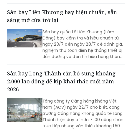
hiện và xử lý nhiều trường hợp vi phạm.
Sân bay Liên Khương bay hiệu chuẩn, sẵn
sàng mở cửa trở lại
Sân bay quốc tế Liên Khương (Lâm
Đồng) bay kiểm tra và hiệu chuẩn từ
ngày 23/7 đến ngày 28/7 để đánh giá,
nghiệm thu toàn diện hệ thống thiết bị
dẫn đường và đèn tín hiệu hàng không
mới được đầu tư cải tạo. Đợt bay hiệu
chuẩn này nhằm sẵn sàng cho việc sân
Sân bay Long Thành cần bổ sung khoảng
bay Liên Khương khai thác trở lại vào
2.000 lao động để kịp khai thác cuối năm
ngày 19/8.
2026
Tổng công ty Cảng hàng không Việt
Nam (ACV) ngày 22/7 cho biết, công
trường Cảng hàng không quốc tế Long
Thành hiện duy trì hơn 7.100 công nhân
trực tiếp nhưng vẫn thiếu khoảng 1.500
- 2.000 lao động tại một số gói thầu