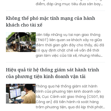
điểm, đáp ứng mục tiêu đưa sân bay
vào khai thác thương mại cuối năm
2026.
Không thể phó mặc tính mạng của hành
khách cho tài xế
Liên tiếp những vụ tai nạn giao thông
(TNGT) liên quan xe khách xảy ra giữa
đêm thời gian gần đây cho thấy, dù đã
có quy định chặt chẽ về vấn đề thời
gian làm việc của tài xế, nhưng nhiều
doanh nghiệp và người lái xe vẫn cố
tình vi phạm; gây ra những hậu quả
Hiệu quả từ hệ thống giám sát hành trình
thảm khốc.
của phương tiện kinh doanh vận tải
Thông qua hệ thống giám sát hành
trình của phương tiện kinh doanh vận
tải, Cục Cảnh sát giao thông (CSGT, Bộ
Công an) đã tiến hành rà soát hàng
trăm phương tiện, qua đó kịp thời phát