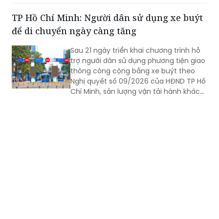
trọng điểm. Trong bối cảnh dự án bước
TP Hồ Chí Minh: Người dân sử dụng xe buýt
vào giai đoạn nước rút và chịu tác
để di chuyển ngày càng tăng
động của mùa mưa, ACV đang yêu cầu
các nhà thầu tăng cường nhân lực, tổ
Sau 21 ngày triển khai chương trình hỗ
chức thi công 3 ca, 4 kíp để bảo đảm
trợ người dân sử dụng phương tiện giao
vận hành thử từ tháng 9 và khai thác
thông công cộng bằng xe buýt theo
thương mại vào cuối năm 2026.
Nghị quyết số 09/2026 của HĐND TP Hồ
Chí Minh, sản lượng vận tải hành khách
công cộng tiếp tục ghi nhận mức tăng
trưởng tích cực, cho thấy hiệu quả
bước đầu của chính sách và xu hướng
gia tăng sử dụng xe buýt của người
dân.