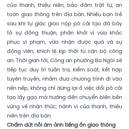
của thanh, thiếu niên, bảo đảm trật tự, an
toàn giao thông trên địa bàn. Nhiều bạn trẻ
sau khi tự giác giao nộp pô cải tạo đã bày
tỏ sự đồng thuận, phấn khởi vì vừa khắc
phục vi phạm, vừa nhận được quà và sự
động viên, khích lệ kịp thời từ cán bộ công
an. Thời gian tới, Công an phường Ba Ngòi sẽ
tiếp tục duy trì tuần tra, kiểm soát, kết hợp
tuyên truyền, nhằm đưa chương trình đi vào
nền nếp, không chỉ dừng lại ở việc đổi pô cải
tạo lấy gạo mà hướng đến chuyển biến bền
vững về nhận thức, hành vi của thanh, thiếu
niên trên địa bàn.
Chấm dứt nỗi ám ảnh tiếng ồn giao thông