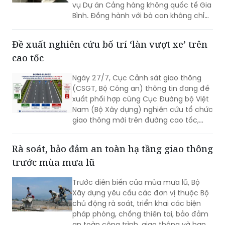
vụ Dự án Cảng hàng không quốc tế Gia
Bình. Đồng hành với bà con không chỉ
có chính quyền địa phương mà còn có
rất nhiều cá nhân, doanh nghiệp và
Đề xuất nghiên cứu bố trí ‘làn vượt xe’ trên
những tấm lòng thiện nguyện. Chính sự
cao tốc
sẻ chia ấy đang tiếp thêm niềm tin để
cuộc di dời quy mô lớn diễn ra trong
Ngày 27/7, Cục Cảnh sát giao thông
không khí đồng thuận và nghĩa tình.
(CSGT, Bộ Công an) thông tin đang đề
xuất phối hợp cùng Cục Đường bộ Việt
Nam (Bộ Xây dựng) nghiên cứu tổ chức
giao thông mới trên đường cao tốc,
theo phương án bố trí làn đường sát dải
phân cách giữa thành “làn vượt xe”.
Rà soát, bảo đảm an toàn hạ tầng giao thông
trước mùa mưa lũ
Trước diễn biến của mùa mưa lũ, Bộ
Xây dựng yêu cầu các đơn vị thuộc Bộ
chủ động rà soát, triển khai các biện
pháp phòng, chống thiên tai, bảo đảm
an toàn công trình, giao thông và hạn