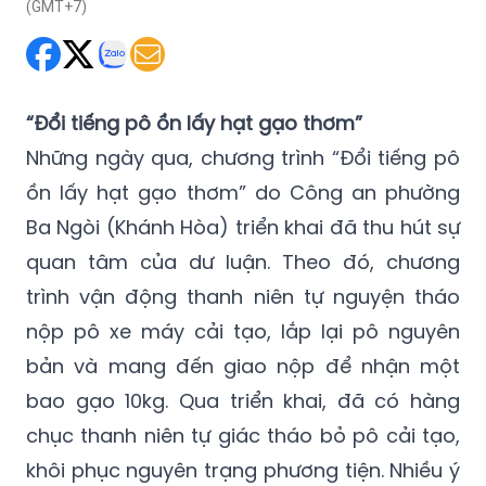
(GMT+7)
“Đổi tiếng pô ồn lấy hạt gạo thơm”
Những ngày qua, chương trình “Đổi tiếng pô
ồn lấy hạt gạo thơm” do Công an phường
Ba Ngòi (Khánh Hòa) triển khai đã thu hút sự
quan tâm của dư luận. Theo đó, chương
trình vận động thanh niên tự nguyện tháo
nộp pô xe máy cải tạo, lắp lại pô nguyên
bản và mang đến giao nộp để nhận một
bao gạo 10kg. Qua triển khai, đã có hàng
chục thanh niên tự giác tháo bỏ pô cải tạo,
khôi phục nguyên trạng phương tiện. Nhiều ý