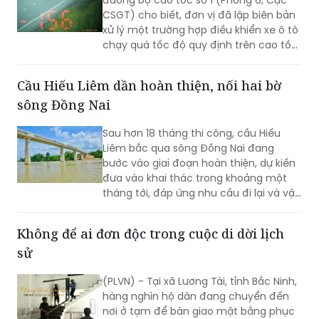
đường bộ cao tốc số 1 (Phòng 6, Cục
CSGT) cho biết, đơn vị đã lập biên bản
xử lý một trường hợp điều khiển xe ô tô
chạy quá tốc độ quy định trên cao tốc
Nội Bài - Lào Cai.
Cầu Hiếu Liêm dần hoàn thiện, nối hai bờ
sông Đồng Nai
Sau hơn 18 tháng thi công, cầu Hiếu
Liêm bắc qua sông Đồng Nai đang
bước vào giai đoạn hoàn thiện, dự kiến
đưa vào khai thác trong khoảng một
tháng tới, đáp ứng nhu cầu đi lại và vận
chuyển thiết bị phục vụ Nhà máy Thủy
điện Trị An.
Không để ai đơn độc trong cuộc di dời lịch
sử
(PLVN) - Tại xã Lương Tài, tỉnh Bắc Ninh,
hàng nghìn hộ dân đang chuyển đến
nơi ở tạm để bàn giao mặt bằng phục