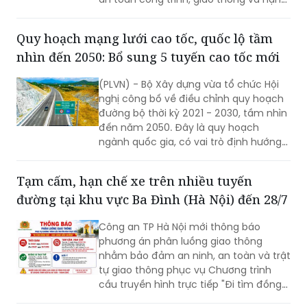
chế thấp nhất thiệt hại do mưa bão
gây ra.
Quy hoạch mạng lưới cao tốc, quốc lộ tầm
nhìn đến 2050: Bổ sung 5 tuyến cao tốc mới
(PLVN) - Bộ Xây dựng vừa tổ chức Hội
nghị công bố về điều chỉnh quy hoạch
đường bộ thời kỳ 2021 - 2030, tầm nhìn
đến năm 2050. Đây là quy hoạch
ngành quốc gia, có vai trò định hướng
phát triển hệ thống đường bộ trên
phạm vi cả nước; là cơ sở để quản lý,
Tạm cấm, hạn chế xe trên nhiều tuyến
huy động nguồn lực đầu tư, tăng
đường tại khu vực Ba Đình (Hà Nội) đến 28/7
cường liên kết vùng và kết nối các
trung tâm kinh tế, đô thị, cửa khẩu,
Công an TP Hà Nội mới thông báo
cảng biển, cảng hàng không cùng các
phương án phân luồng giao thông
đầu mối giao thông quan trọng.
nhằm bảo đảm an ninh, an toàn và trật
tự giao thông phục vụ Chương trình
cầu truyền hình trực tiếp "Đi tìm đồng
đội – Sao sáng dẫn đường", diễn ra lúc