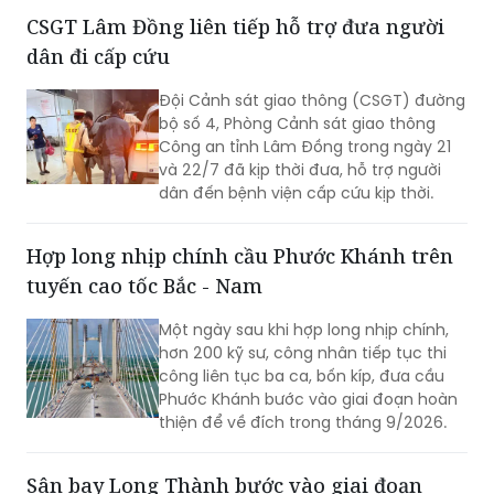
20h ngày 26/7 tại Đài tưởng niệm các
CSGT Lâm Đồng liên tiếp hỗ trợ đưa người
Anh hùng liệt sĩ, phường Ba Đình.
dân đi cấp cứu
Đội Cảnh sát giao thông (CSGT) đường
bộ số 4, Phòng Cảnh sát giao thông
Công an tỉnh Lâm Đồng trong ngày 21
và 22/7 đã kịp thời đưa, hỗ trợ người
dân đến bệnh viện cấp cứu kịp thời.
Hợp long nhịp chính cầu Phước Khánh trên
tuyến cao tốc Bắc - Nam
Một ngày sau khi hợp long nhịp chính,
hơn 200 kỹ sư, công nhân tiếp tục thi
công liên tục ba ca, bốn kíp, đưa cầu
Phước Khánh bước vào giai đoạn hoàn
thiện để về đích trong tháng 9/2026.
Sân bay Long Thành bước vào giai đoạn